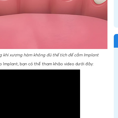
g khi xương hàm không đủ thể tích để cắm Implant
p Implant, bạn có thể tham khảo video dưới đây: