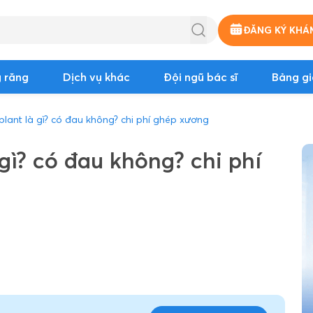
ĐĂNG KÝ KHÁ
 răng
Dịch vụ khác
Đội ngũ bác sĩ
Bảng gi
lant là gì? có đau không? chi phí ghép xương
ì? có đau không? chi phí