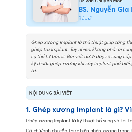
Tư Vấn Chuyên Môn
BS. Nguyễn Gia
Bác sĩ
Ghép xương Implant là thủ thuật giúp tăng th
ghép trụ Implant. Tuy nhiên, không phải ai c
cụ thể từ bác sĩ. Bài viết dưới đây sẽ cung cấp 
kỹ thuật ghép xương khi cấy implant phổ biến, 
trị.
NỘI DUNG BÀI VIẾT
1. Ghép xương Implant là gì? V
Ghép xương Implant là kỹ thuật bổ sung và tái t
Cô chú/anh chị cần thực hiện ghép xương trong