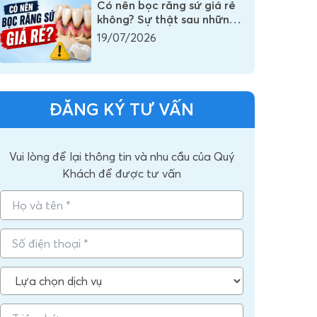
Có nên bọc răng sứ giá rẻ
không? Sự thật sau những
chiếc răng sứ có giá vài
19/07/2026
trăm nghìn
ĐĂNG KÝ TƯ VẤN
Vui lòng để lại thông tin và nhu cầu của Quý
Khách để được tư vấn