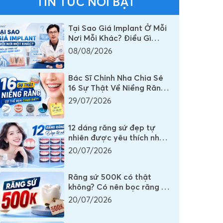
TIN TỨC NỔI BẬT
Tại Sao Giá Implant Ở Mỗi
Nơi Mỗi Khác? Điều Gì
Thực Sự Quyết Định Chi
08/08/2026
Phí Một Chiếc Răng
Implant
Bác Sĩ Chỉnh Nha Chia Sẻ
16 Sự Thật Về Niềng Răng
Mà Rất Nhiều Người Vẫn
29/07/2026
Đang Hiểu Sai
12 dáng răng sứ đẹp tự
nhiên được yêu thích nhất
mọi thời đại
20/07/2026
Răng sứ 500K có thật
không? Có nên bọc răng sứ
500K không?
20/07/2026