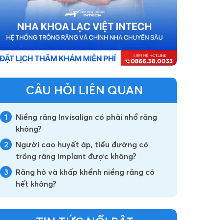
CÂU HỎI LIÊN QUAN
1
Niềng răng Invisalign có phải nhổ răng
không?
2
Người cao huyết áp, tiểu đường có
trồng răng Implant được không?
3
Răng hô và khấp khểnh niềng răng có
hết không?