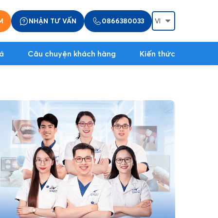
M
NHẬN TƯ VẤN
0866380033
á
Câu chuyện khách hàng
Kiến thức