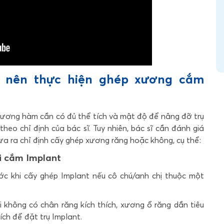
g nên thực hiện ghép xương cắm
xương hàm cần có đủ thể tích và mật độ để nâng đỡ trụ
theo chỉ định của bác sĩ.
Tuy nhiên, bác sĩ cần đánh giá
ưa ra chỉ định cấy ghép xương răng hoặc không, cụ thể:
i cắm Implant
ớc khi cấy ghép Implant nếu cô chú/anh chị thuộc một
 không có chân răng kích thích, xương ổ răng dần tiêu
ích để đặt trụ Implant.