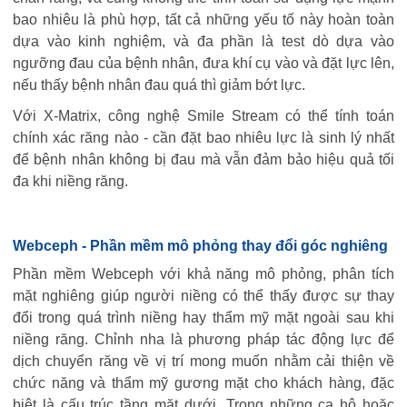
bao nhiêu là phù hợp, tất cả những yếu tố này hoàn toàn
dựa vào kinh nghiệm, và đa phần là test dò dựa vào
ngưỡng đau của bệnh nhân, đưa khí cụ vào và đặt lực lên,
nếu thấy bệnh nhân đau quá thì giảm bớt lực.
Với X-Matrix, công nghệ Smile Stream có thể tính toán
chính xác răng nào - cần đặt bao nhiêu lực là sinh lý nhất
để bệnh nhân không bị đau mà vẫn đảm bảo hiệu quả tối
đa khi niềng răng.
Webceph - Phần mềm mô phỏng thay đổi góc nghiêng
Phần mềm Webceph với khả năng mô phỏng, phân tích
mặt nghiêng giúp người niềng có thể thấy được sự thay
đổi trong quá trình niềng hay thẩm mỹ mặt ngoài sau khi
niềng răng. Chỉnh nha là phương pháp tác động lực để
dịch chuyển răng về vị trí mong muốn nhằm cải thiện về
chức năng và thẩm mỹ gương mặt cho khách hàng, đặc
biệt là cấu trúc tầng mặt dưới. Trong những ca hô hoặc