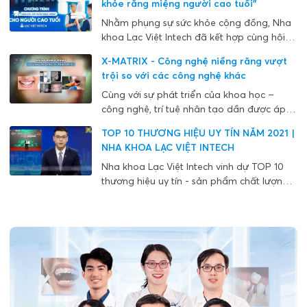
khỏe răng miệng người cao tuổi”
kiện được báo Dantri đăng tải trong số
mới nhất ngày 10/4/2023.
Nhằm phụng sự sức khỏe cộng đồng, Nha
khoa Lạc Việt Intech đã kết hợp cùng hội
người cao tuổi tại thành phố Hà Nội và Hải
X-MATRIX - Công nghệ niềng răng vượt
Phòng, tổ chức sự kiện “Chăm sóc sức khỏe
trội so với các công nghệ khác
răng miệng người cao tuổi”.
Cùng với sự phát triển của khoa học –
công nghệ, trí tuệ nhân tạo dần được áp
dụng vào mọi ngành nghề, chỉnh nha cũng
TOP 10 THƯƠNG HIỆU UY TÍN NĂM 2021 |
không ngoại lệ. Thời gian gần đây, công
NHA KHOA LẠC VIỆT INTECH
nghệ niềng răng mắc cài X-Matrix của nha
khoa Lạc Việt Intech được biết đến là bước
Nha khoa Lạc Việt Intech vinh dự TOP 10
đột phá của ngành chỉnh nha và đã được
thương hiệu uy tín - sản phẩm chất lượng -
Đài truyền hình VTV đưa tin trong chương
dịch vụ tiêu biểu năm 2021. Đây là giải
trình “Sống khỏe mỗi ngày”.
thưởng do Viện nghiên cứu doanh nghiệp
vừa và nhỏ phối hợp với Hiệp hội Doanh
nghiệp vừa và nhỏ quốc tế tổ chức. Sự kiện
này được xuất hiện trong bản tin Thời sự
của Đài Truyền hình Hà Nội .