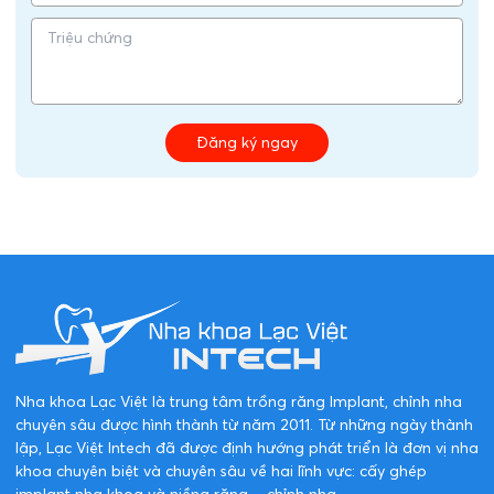
Đăng ký ngay
Nha khoa Lạc Việt là trung tâm trồng răng Implant, chỉnh nha
chuyên sâu được hình thành từ năm 2011. Từ những ngày thành
lập, Lạc Việt Intech đã được định hướng phát triển là đơn vị nha
khoa chuyên biệt và chuyên sâu về hai lĩnh vực: cấy ghép
implant nha khoa và niềng răng – chỉnh nha.