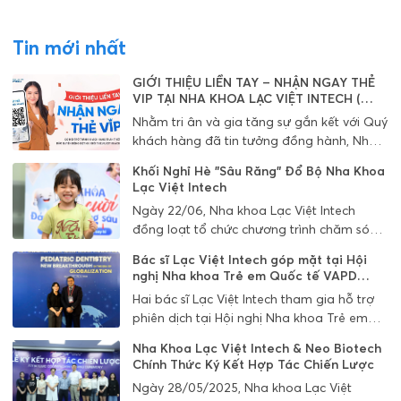
Tin mới nhất
GIỚI THIỆU LIỀN TAY – NHẬN NGAY THẺ
VIP TẠI NHA KHOA LẠC VIỆT INTECH (
ĐANG DIỄN RA)
Nhằm tri ân và gia tăng sự gắn kết với Quý
khách hàng đã tin tưởng đồng hành, Nha
khoa Lạc Việt Intech chính thức triển khai
Khối Nghỉ Hè "Sâu Răng" Đổ Bộ Nha Khoa
chương trình đặc biệt:
Lạc Việt Intech
Ngày 22/06, Nha khoa Lạc Việt Intech
đồng loạt tổ chức chương trình chăm sóc
răng miệng miễn phí cho hàng trăm em
Bác sĩ Lạc Việt Intech góp mặt tại Hội
nhỏ tại 4 cơ sở Hà Nội. Các bé được bác sĩ
nghị Nha khoa Trẻ em Quốc tế VAPD
khám kỹ, điều trị nhẹ nhàng và nhận quà
2025
Hai bác sĩ Lạc Việt Intech tham gia hỗ trợ
học tập dễ thương – mang lại trải nghiệm
phiên dịch tại Hội nghị Nha khoa Trẻ em
nha khoa tích cực, giúp bố mẹ yên tâm hơn
Quốc tế VAPD 2025, góp phần kết nối tri
về sức khỏe răng miệng của con trong dịp
Nha Khoa Lạc Việt Intech & Neo Biotech
thức quốc tế và cập nhật xu hướng điều trị
hè.
Chính Thức Ký Kết Hợp Tác Chiến Lược
hiện đại trong lĩnh vực nha khoa trẻ em.
Ngày 28/05/2025, Nha khoa Lạc Việt