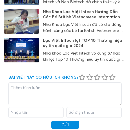
Intech và Neo Biotech đã chính thức ký kết
hợp tác chiến lược, đánh dấu cột mốc mới
Nha Khoa Lạc Việt Intech Hướng Dẫn
trong mối quan hệ gắn bó giữa hai đơn vị
Các Bé British Vietnamese International
đã đồng hành cùng nhau trong nhiều năm
School Hanoi Chăm Sóc Răng Miệng
Nha Khoa Lạc Việt Intech đã có dịp đồng
qua.
hành cùng các bé tại British Vietnamese
International School Hanoi trong một
Lạc Việt InTech lọt TOP 10 Thương hiệu
chương trình chăm sóc răng miệng vô cùng
uy tín quốc gia 2024
ý nghĩa diễn ra vào ngày 03/04 vừa qua.
Nha khoa Lạc Việt Intech vô cùng tự hào
Đây là hoạt động thiết thực nhằm nâng
khi lọt Top 10 Thương hiệu uy tín quốc gia
cao nhận thức và hình thành thói quen vệ
2024, Giải thưởng Nha khoa Lạc Việt Intech
sinh răng miệng khoa học cho các em
là minh chứng khẳng định uy tín của đơn vị
ngay từ khi còn nhỏ.
BÀI VIẾT NÀY CÓ HỮU ÍCH KHÔNG?
dẫn đầu chất lượng điều trị
GỬI