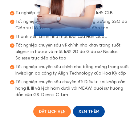
Chứng chỉ chuyên môn
Tu nghiệp chuyên sâu về chỉnh nha mặt lưỡi CLB
Tốt nghiệp chương trình chỉnh nha tăng trưởng SSO do
Giáo sư Hồ Thị Thanh Tuyền trực tiếp đào tạo
Thành viên chỉnh nha mặt lưỡi của Hàn Quốc
Tốt nghiệp chuyên sâu về chỉnh nha khay trong suốt
aligner in house và mặt lưỡi 2D do Giáo sư Nicolas
Salesse trực tiếp đào tạo
Tốt nghiệp chuyên sâu chỉnh nha bằng máng trong suốt
Invisalign do công ty Align Technology của Hoa Kỳ cấp
Tốt nghiệp chuyên sâu chuyên đề Điều trị sai khớp cắn
hạng II, III và lệch hàm dưới với MEAW, dưới sự hướng
dẫn của GS. Dennis C. Lim
ĐẶT LỊCH HẸN
XEM THÊM