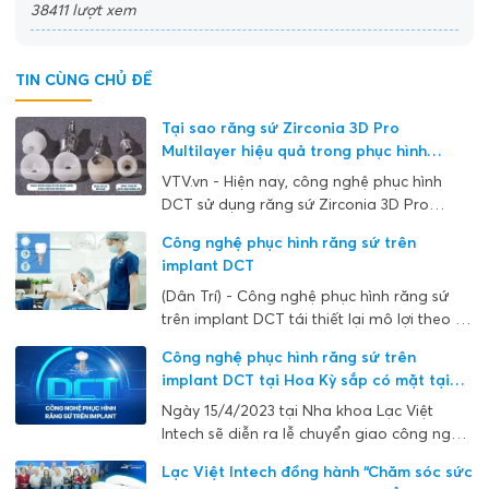
38411 lượt xem
TIN CÙNG CHỦ ĐỀ
Tại sao răng sứ Zirconia 3D Pro
Multilayer hiệu quả trong phục hình
implant?
VTV.vn - Hiện nay, công nghệ phục hình
DCT sử dụng răng sứ Zirconia 3D Pro
Multilayer và trụ phục hình cá nhân hóa
Công nghệ phục hình răng sứ trên
đang được giới chuyên môn và khách hàng
implant DCT
đánh giá rất cao.
(Dân Trí) - Công nghệ phục hình răng sứ
trên implant DCT tái thiết lại mô lợi theo 3
chiều không gian, nhờ thiết lập trụ
Công nghệ phục hình răng sứ trên
Abutment cá nhân hóa và răng sứ được
implant DCT tại Hoa Kỳ sắp có mặt tại
tiện nguyên khối
Việt Nam
Ngày 15/4/2023 tại Nha khoa Lạc Việt
Intech sẽ diễn ra lễ chuyển giao công nghệ
phục hình răng sứ trên Implant DCT giữa
Lạc Việt Intech đồng hành “Chăm sóc sức
đơn vị này và tập đoàn Follow America. Sự