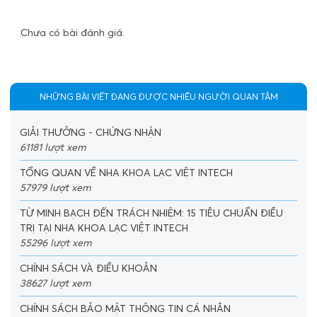
Chưa có bài đánh giá.
NHỮNG BÀI VIẾT ĐANG ĐƯỢC NHIỀU NGƯỜI QUAN TÂM
GIẢI THƯỞNG - CHỨNG NHẬN
61181 lượt xem
TỔNG QUAN VỀ NHA KHOA LẠC VIỆT INTECH
57979 lượt xem
TỪ MINH BẠCH ĐẾN TRÁCH NHIỆM: 15 TIÊU CHUẨN ĐIỀU
TRỊ TẠI NHA KHOA LẠC VIỆT INTECH
55296 lượt xem
CHÍNH SÁCH VÀ ĐIỀU KHOẢN
38627 lượt xem
CHÍNH SÁCH BẢO MẬT THÔNG TIN CÁ NHÂN