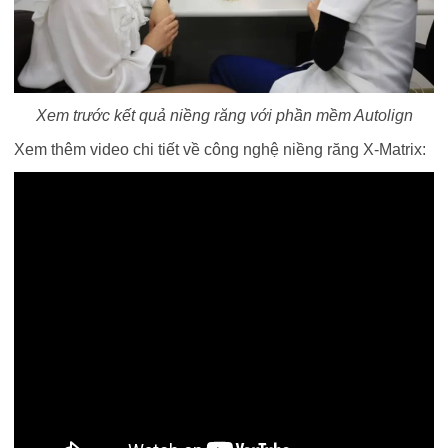
Xem trước kết quả niềng răng với phần mềm Autolign
Xem thêm video chi tiết về công nghệ niềng răng X-Matrix: