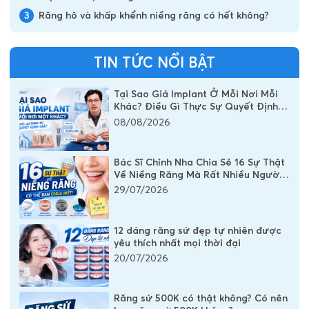
3
Răng hô và khấp khểnh niềng răng có hết không?
TIN TỨC NỔI BẬT
Tại Sao Giá Implant Ở Mỗi Nơi Mỗi
Khác? Điều Gì Thực Sự Quyết Định
Chi Phí Một Chiếc Răng Implant
08/08/2026
Bác Sĩ Chỉnh Nha Chia Sẻ 16 Sự Thật
Về Niềng Răng Mà Rất Nhiều Người
Vẫn Đang Hiểu Sai
29/07/2026
12 dáng răng sứ đẹp tự nhiên được
yêu thích nhất mọi thời đại
20/07/2026
Răng sứ 500K có thật không? Có nên