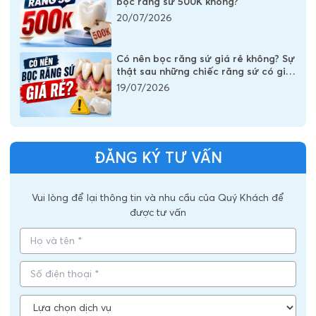
bọc răng sứ 500K không?
20/07/2026
Có nên bọc răng sứ giá rẻ không? Sự
thật sau những chiếc răng sứ có giá
vài trăm nghìn
19/07/2026
ĐĂNG KÝ TƯ VẤN
Vui lòng để lại thông tin và nhu cầu của Quý Khách để
được tư vấn