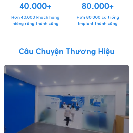
40.000+
80.000+
Hơn 40.000 khách hàng
Hơn 80.000 ca trồng
niềng răng thành công
Implant thành công
Câu Chuyện Thương Hiệu