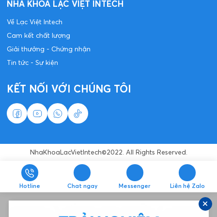
NHA KHOA LẠC VIỆT INTECH
Về Lạc Việt Intech
Cam kết chất lượng
Giải thưởng - Chứng nhận
Tin tức - Sự kiện
KẾT NỐI VỚI CHÚNG TÔI
NhaKhoaLacVietIntech©2022. All Rights Reserved.
Hotline
Chat ngay
Messenger
Liên hệ Zalo