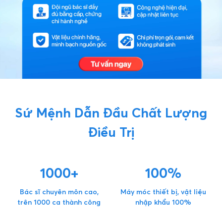
Sứ Mệnh Dẫn Đầu Chất Lượng
Điều Trị
1000+
100%
Bác sĩ chuyên môn cao,
Máy móc thiết bị, vật liệu
trên 1000 ca thành công
nhập khẩu 100%