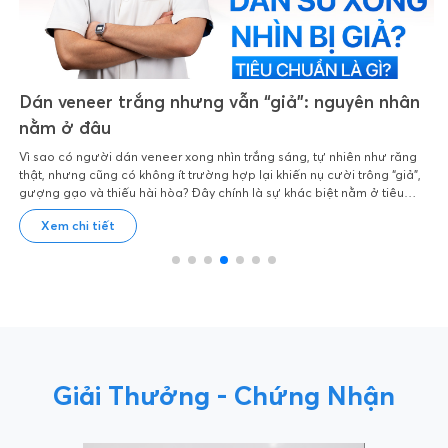
Dán veneer trắng nhưng vẫn “giả”: nguyên nhân
nằm ở đâu
Vì sao có người dán veneer xong nhìn trắng sáng, tự nhiên như răng
thật, nhưng cũng có không ít trường hợp lại khiến nụ cười trông “giả”,
gượng gạo và thiếu hài hòa? Đây chính là sự khác biệt nằm ở tiêu
chuẩn thẩm mỹ trong quá trình thiết kế và thực hiện dán veneer đẹp.
Xem chi tiết
Giải Thưởng - Chứng Nhận