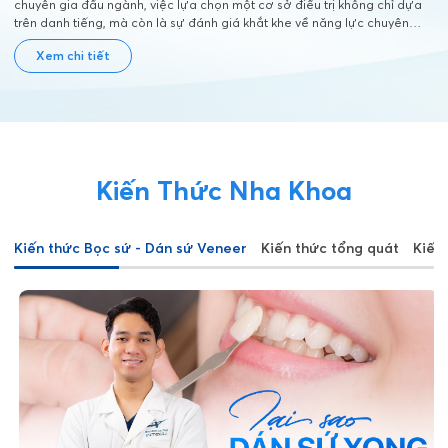
chuyên gia đầu ngành, việc lựa chọn một cơ sở điều trị không chỉ dựa
trên danh tiếng, mà còn là sự đánh giá khắt khe về năng lực chuyên
môn, công nghệ, quy trình vô trùng và tính minh bạch trong điều trị. Đó
Xem chi tiết
cũng là lý do Nha khoa Lạc Việt Intech trở thành địa chỉ được nhiều
chuyên gia y tế hàng đầu tin tưởng lựa chọn cho chính mình và người
thân
Kiến Thức Nha Khoa
Kiến thức Bọc sứ - Dán sứ Veneer
Kiến thức tổng quát
Kiến