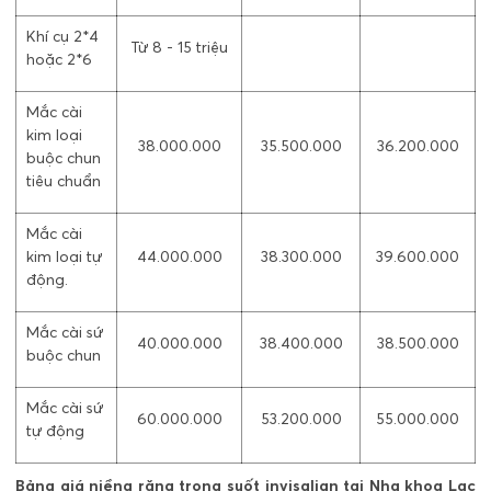
Khí cụ 2*4
Từ 8 - 15 triệu
hoặc 2*6
Mắc cài
kim loại
38.000.000
35.500.000
36.200.000
buộc chun
tiêu chuẩn
Mắc cài
kim loại tự
44.000.000
38.300.000
39.600.000
động.
Mắc cài sứ
40.000.000
38.400.000
38.500.000
buộc chun
Mắc cài sứ
60.000.000
53.200.000
55.000.000
tự động
Bảng giá niềng răng trong suốt invisalign tại Nha khoa Lạc