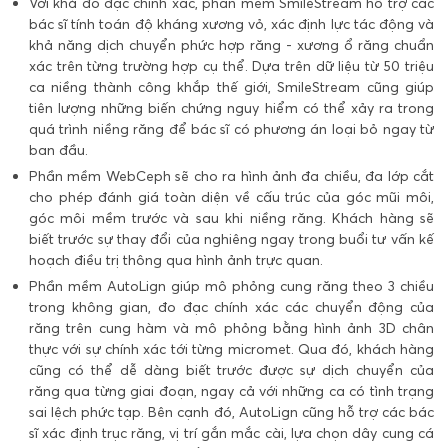
Với khả đo đạc chính xác, phần mềm SmileStream hỗ trợ các
bác sĩ tính toán độ kháng xương vỏ, xác định lực tác động và
khả năng dịch chuyển phức hợp răng - xương ổ răng chuẩn
xác trên từng trường hợp cụ thể. Dựa trên dữ liệu từ 50 triệu
ca niềng thành công khắp thế giới, SmileStream cũng giúp
tiên lượng những biến chứng nguy hiểm có thể xảy ra trong
quá trình niềng răng để bác sĩ có phương án loại bỏ ngay từ
ban đầu.
Phần mềm WebCeph sẽ cho ra hình ảnh đa chiều, đa lớp cắt
cho phép đánh giá toàn diện về cấu trúc của góc mũi môi,
góc môi mềm trước và sau khi niềng răng. Khách hàng sẽ
biết trước sự thay đổi của nghiêng ngay trong buổi tư vấn kế
hoạch điều trị thông qua hình ảnh trực quan.
Phần mềm AutoLign giúp mô phỏng cung răng theo 3 chiều
trong không gian, đo đạc chính xác các chuyển động của
răng trên cung hàm và mô phỏng bằng hình ảnh 3D chân
thực với sự chính xác tới từng micromet. Qua đó, khách hàng
cũng có thể dễ dàng biết trước được sự dịch chuyển của
răng qua từng giai đoạn, ngay cả với những ca có tình trạng
sai lệch phức tạp. Bên cạnh đó, AutoLign cũng hỗ trợ các bác
sĩ xác định trục răng, vị trí gắn mắc cài, lựa chọn dây cung cá