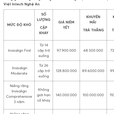
Việt Intech Nghệ An
SỐ
KHUYẾN
LƯỢNG
GIÁ NIÊM
MÃI
MỨC ĐỘ KHÓ
CẶP
YẾT
TRẢ THẲNG
T
KHAY
Từ 14
Invisalign First
cặp trở
97.900.000
68.500.000
73
xuống
Từ 26
Invisalign
cặp trở
128.800.000
89.6000.000
99
Moderate
xuống
Niềng răng
Không
Invisalign
giới hạn
140.000.000
100.000.000
11
Comprehensive
số khay
3 năm