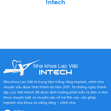
Đăng ký ngay
Đối Tác Của Nha Khoa Lạc Việt
Intech