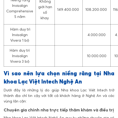
Niềng răng
Không
Invisalign
giới hạn
149.400.000
108.200.000
11
Comprehensive
số
5 năm
khay
Hàm duy trì
Invisalign
4.000.000
4
Vivera 1 bộ
Hàm duy trì
Invisalign
10.000.000
1
Vivera 3 bộ
Vì sao nên lựa chọn niềng răng tại Nha
khoa Lạc Việt Intech Nghệ An
Dưới đây là những lý do giúp Nha khoa Lạc Việt Intech trở
thành địa chỉ tin cậy với tất cả khách hàng ở Nghệ An và các
vùng lân cận:
Chuyên gia chỉnh nha trực tiếp thăm khám và điều trị
Nha khoa Lạc Việt Intech Nghệ An quy tụ những chuyên gia có