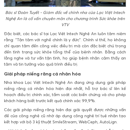
Bác sĩ Đoàn Tuyết - Giám đốc về chỉnh nha của Lạc Việt Intech
Nghệ An là cố vấn chuyên môn cho chương trình Sức khỏe trên
VTV
Đặc biệt, các bác sĩ tại Lạc Việt Intech Nghệ An luôn tâm niệm
rằng: “Tận tâm với nghề chính là y đức”. Chính vì thế, họ không
chỉ quan tâm đến công việc điều trị mà còn đặc biệt chú trọng
đến tình trạng sức khỏe tổng thể của bệnh nhân. Bằng cách
lắng nghe và tư vấn tận tình, họ giúp bệnh nhân cảm thấy an
tâm và tin tưởng vào quá trình điều trị.
Giải pháp niềng răng cá nhân hóa
Nha khoa Lạc Việt Intech Nghệ An đang ứng dụng giải pháp
niềng răng cá nhân hóa hiện đại nhất, hỗ trợ bác sĩ lên kế
hoạch điều trị chính xác, tầm soát các biến chứng và cho phép
khách hàng biết trước kết quả chính xác 99,9%.
Các giải pháp niềng răng hiện đại giải quyết được những vấn
đề của công nghệ cũ nhờ áp dụng công nghệ trí tuệ nhân tạo
kết hợp với bộ 3 kỹ thuật SmileStream, WebCeph, AutoLign.