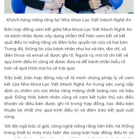
Khách hàng niềng răng tại Nha khoa Lạc Việt Intech Nghệ An
Bản hợp đồng cam kết giữa Nha khoa Lạc Việt Intech Nghệ An
và bệnh nhân được xây dựng nhằm thể hiện cam kết về kết
quả điều trị niềng răng và đảm bảo quyền lợi của cả hai bên.
Trong đó, thông tin của bệnh nhân như họ và tên, địa chỉ, số
điện thoại và email sẽ được ghi rõ. Ngoài ra, mô tả chi tiết về
quy trình điều trị cũng sẽ được đưa ra để bệnh nhân hiểu rõ
hơn về quá trình mà họ sẽ trải qua.
Đặc biệt, bản hợp đồng này sẽ là minh chứng pháp lý về cam
kết của Nha khoa Lạc Việt Intech Nghệ An trong việc cung cấp
dịch vụ chăm sóc sức khỏe răng miệng chất lượng cao và hiệu
quả. Đồng thời, bệnh nhân cũng sẽ cam kết tuân thủ các điều
khoản và điều kiện được ghi rõ trong hợp đồng, tạo điều kiện
thuận lợi nhất cho quá trình điều trị và đảm bảo kết quả cuối
cùng.
Với đội ngũ bác sĩ giỏi, công nghệ niềng răng tiên tiến, hệ thống
trang thiết bị máy móc hiện đại cùng bản hợp đồng điều trị có