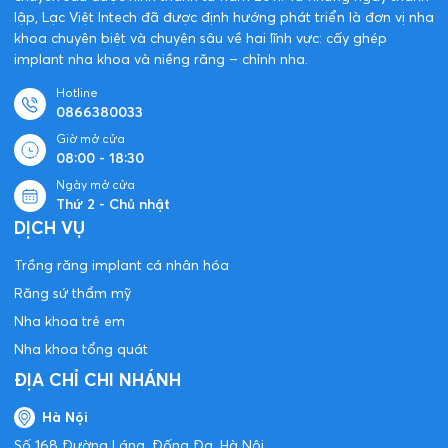
lập, Lạc Việt Intech đã được định hướng phát triển là đơn vị nha
khoa chuyên biệt và chuyên sâu về hai lĩnh vực: cấy ghép
implant nha khoa và niềng răng – chỉnh nha.
Hotline
0866380033
Giờ mở cửa
08:00 - 18:30
Ngày mở cửa
Thứ 2 - Chủ nhật
DỊCH VỤ
Trồng răng implant cá nhân hóa
Răng sứ thẩm mỹ
Nha khoa trẻ em
Nha khoa tổng quát
ĐỊA CHỈ CHI NHÁNH
Hà Nội
Số 168 Đường Láng, Đống Đa, Hà Nội