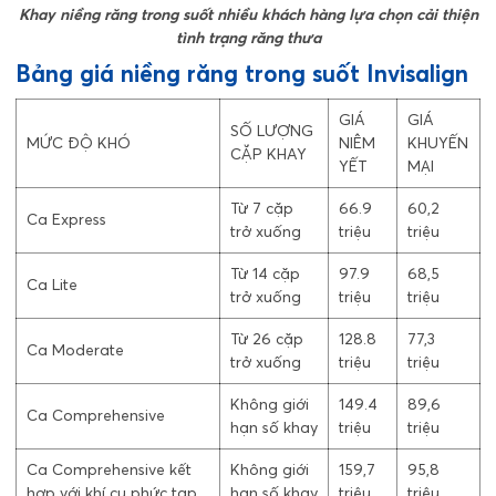
Khay niềng răng trong suốt nhiều khách hàng lựa chọn cải thiện
tình trạng răng thưa
Bảng giá niềng răng trong suốt Invisalign
GIÁ
GIÁ
SỐ LƯỢNG
MỨC ĐỘ KHÓ
NIÊM
KHUYẾN
CẶP KHAY
YẾT
MẠI
Từ 7 cặp
66.9
60,2
Ca Express
trở xuống
triệu
triệu
Từ 14 cặp
97.9
68,5
Ca Lite
trở xuống
triệu
triệu
Từ 26 cặp
128.8
77,3
Ca Moderate
trở xuống
triệu
triệu
Không giới
149.4
89,6
Ca Comprehensive
hạn số khay
triệu
triệu
Ca Comprehensive kết
Không giới
159,7
95,8
hợp với khí cụ phức tạp
hạn số khay
triệu
triệu