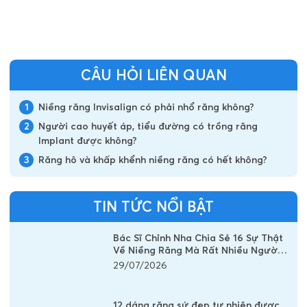
CÂU HỎI LIÊN QUAN
1
Niềng răng Invisalign có phải nhổ răng không?
2
Người cao huyết áp, tiểu đường có trồng răng
Implant được không?
3
Răng hô và khấp khểnh niềng răng có hết không?
TIN TỨC NỔI BẬT
Bác Sĩ Chỉnh Nha Chia Sẻ 16 Sự Thật
Về Niềng Răng Mà Rất Nhiều Người
Vẫn Đang Hiểu Sai
29/07/2026
12 dáng răng sứ đẹp tự nhiên được