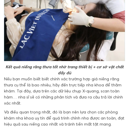
Kết quả niềng răng thưa tốt nhờ trang thiết bị + cơ sở vật chất
đầy đủ
Nếu bạn muốn biết biết chính xác trường hợp giá niềng răng
thưa cụ thể là bao nhiêu, hãy đến trực tiếp nha khoa để thăm
khám. Tại đây, dựa trên các dữ liệu chụp X-quang, scan toàn
hàm… nha sĩ sẽ có những phân tích và đưa ra câu trả lời chính
xác nhất.
Và điều quan trọng nhất, đó là bạn nên lựa chọn các phòng
khám nha khoa uy tín để quá trình chỉnh nha được an toàn, đạt
hiệu quả sau niềng cao nhất và tránh tiền mất tật mang.