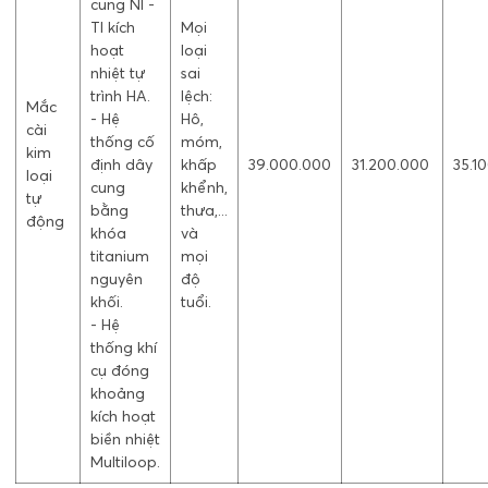
cung NI -
TI kích
Mọi
hoạt
loại
nhiệt tự
sai
trình HA.
lệch:
Mắc
- Hệ
Hô,
cài
thống cố
móm,
kim
định dây
khấp
39.000.000
31.200.000
35.1
loại
cung
khểnh,
tự
bằng
thưa,...
động
khóa
và
titanium
mọi
nguyên
độ
khối.
tuổi.
- Hệ
thống khí
cụ đóng
khoảng
kích hoạt
biền nhiệt
Multiloop.