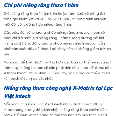
Chi phí niềng răng thưa 1 hàm
Giá niềng răng thưa 1 hàm trên hoặc hàm dưới sẽ bằng 2/3
tổng giá niêm yết và KHÔNG ÁP DỤNG chương trình khuyến
mãi đối với trường hợp niềng răng 1 hàm.
Đặc biệt, đối với phương pháp niềng răng Invisalign, bạn sẽ
phải chi trả mức giá niềng răng 1 hàm tương đương với khi
niềng cả 2 hàm. Bởi phương pháp niềng răng Invisalign vẫn
phải sản xuất đầy đủ theo 1 bộ khay nên sẽ không giảm bớt chi
phí.
Ngoài ra, để biết được trường hợp của bạn có thể niềng răng 1
hàm hay không thì bạn sẽ cần phải đến nha khoa để được bác
sĩ thăm khám, chụp phim CT. Sau đó, bác sĩ mới có thể đưa ra
kế hoạch điều trị chi tiết nhất.
Niềng răng thưa công nghệ X-Matrix tại Lạc
Việt Intech
Mỗi năm, nha khoa Lạc Việt Intech nhận được hơn 1000 ca
khách hàng, trong đó bệnh nhận niềng răng thưa chiếm đến
65%. Để giúp khách hàng có thể trải nghiệm quy trình niềng