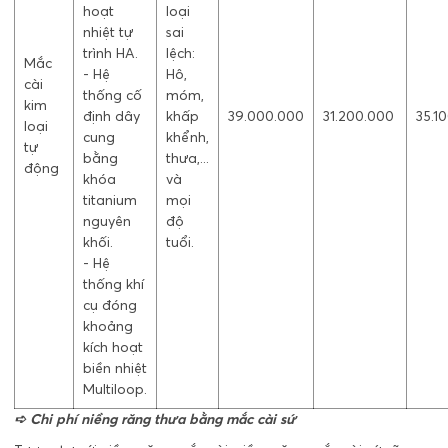
hoạt
loại
nhiệt tự
sai
trình HA.
lệch:
Mắc
- Hệ
Hô,
cài
thống cố
móm,
kim
định dây
khấp
39.000.000
31.200.000
35.1
loại
cung
khểnh,
tự
bằng
thưa,...
động
khóa
và
titanium
mọi
nguyên
độ
khối.
tuổi.
- Hệ
thống khí
cụ đóng
khoảng
kích hoạt
biền nhiệt
Multiloop.
➪ Chi phí niềng răng thưa bằng mắc cài sứ