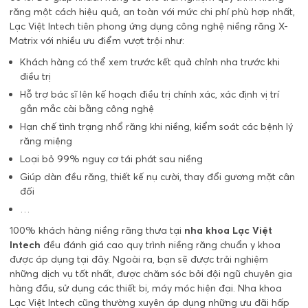
răng một cách hiệu quả, an toàn với mức chi phí phù hợp nhất,
Lạc Việt Intech tiên phong ứng dụng công nghệ niềng răng X-
Matrix với nhiều ưu điểm vượt trội như:
Khách hàng có thể xem trước kết quả chỉnh nha trước khi
điều trị
Hỗ trợ bác sĩ lên kế hoạch điều trị chính xác, xác định vị trí
gắn mắc cài bằng công nghệ
Hạn chế tình trạng nhổ răng khi niềng, kiểm soát các bệnh lý
răng miệng
Loại bỏ 99% nguy cơ tái phát sau niềng
Giúp dàn đều răng, thiết kế nụ cười, thay đổi gương mặt cân
đối
…
100% khách hàng niềng răng thưa tại
nha khoa Lạc Việt
Intech
đều đánh giá cao quy trình niềng răng chuẩn y khoa
được áp dụng tại đây. Ngoài ra, bạn sẽ được trải nghiệm
những dịch vụ tốt nhất, được chăm sóc bởi đội ngũ chuyên gia
hàng đầu, sử dụng các thiết bị, máy móc hiện đại. Nha khoa
Lạc Việt Intech cũng thường xuyên áp dụng những ưu đãi hấp