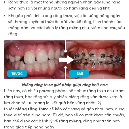
Răng thưa là một trong những nguyên nhân gây rụng răng
sớm hơn so với những người có hàm răng đều và khít
Khi gặp phải tình trạng răng thưa, việc ăn uống hằng ngày
sẽ thường xuyên bị thức ăn dắt vào kẽ răng, hình thành các
mảng bám và các bệnh lý răng miệng như: viêm nha chu, sâu
răng….
Niềng răng thưa giải pháp giúp răng khít hơn
Hiện nay, có nhiều phương pháp khắc phục răng thưa như trám
răng thưa, bọc răng sứ, tuy nhiên, niềng răng vẫn được xem là
lựa chọn tối ưu mang lại kết quả bền vững nhất. Kỹ
thuật
niềng răng thưa
sẽ kéo các răng về gần nhau hơn, đúng
theo vị trí trên cung hàm. Từ đó, bạn sẽ có một khớp cắn chuẩn,
hạn chế được các bệnh lý về răng miệng, cũng như tự tin hơn
trong giao tiếp hàng ngày.