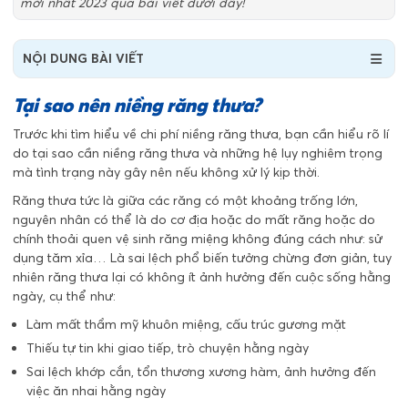
mới nhất 2023 qua bài viết dưới đây!
NỘI DUNG BÀI VIẾT
Tại sao nên niềng răng thưa?
Trước khi tìm hiểu về chi phí niềng răng thưa, bạn cần hiểu rõ lí
do tại sao cần niềng răng thưa và những hệ lụy nghiêm trọng
mà tình trạng này gây nên nếu không xử lý kịp thời.
Răng thưa tức là giữa các răng có một khoảng trống lớn,
nguyên nhân có thể là do cơ địa hoặc do mất răng hoặc do
chính thoải quen vệ sinh răng miệng không đúng cách như: sử
dụng tăm xỉa… Là sai lệch phổ biến tưởng chừng đơn giản, tuy
nhiên răng thưa lại có không ít ảnh hưởng đến cuộc sống hằng
ngày, cụ thể như:
Làm mất thẩm mỹ khuôn miệng, cấu trúc gương mặt
Thiếu tự tin khi giao tiếp, trò chuyện hằng ngày
Sai lệch khớp cắn, tổn thương xương hàm, ảnh hưởng đến
việc ăn nhai hằng ngày