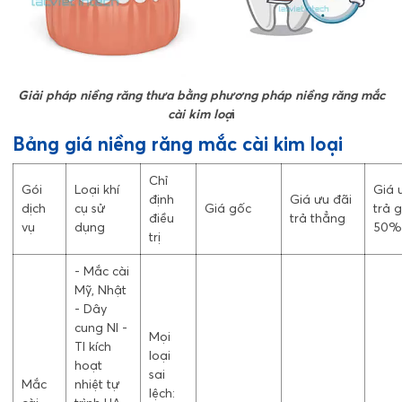
Giải pháp niềng răng thưa bằng phương pháp niềng răng mắc
cài kim loạ
i
Bảng giá niềng răng mắc cài kim loại
Chỉ
Gói
Loại khí
Giá 
định
Giá ưu đãi
dịch
cụ sử
Giá gốc
trả 
điều
trả thẳng
vụ
dụng
50%
trị
- Mắc cài
Mỹ, Nhật
- Dây
cung NI -
Mọi
TI kích
loại
hoạt
sai
Mắc
nhiệt tự
lệch: