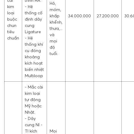
cài
trình HA.
Hô,
kim
- Hệ
móm,
loại
thống cố
khấp
34.000.000
27.200.000
30.6
buộc
định dây
khểnh,
chun
cung
thưa,...
tiêu
Ligature
và
chuẩn
- Hệ
mọi
thống khí
độ
cụ đóng
tuổi.
khoảng
kích hoạt
biến nhiệt
Multiloop
- Mắc cài
kim loại
tự động
Mỹ hoặc
Nhật.
- Dây
cung NI -
TI kích
Mọi