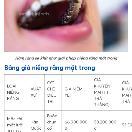
Hàm răng se khít nhờ giải pháp niềng răng mặt trong
Bảng giá niềng răng mặt trong
GIÁ
CƠ
GIÁ
LOẠI
KHUYẾN
XUẤT
CHẾ
GIÁ NIÊM
KHU
NIỀNG
MẠI (TT
XỨ
ĐIỀU
YẾT
MẠI 
RĂNG
TRẢ
TRỊ
TRẢ 
THẲNG)
Buộc
Mắc cài
Hàn
chun
66.900.000
50.200.000
mặt lưỡi
53.5
Quốc
cổ
đ
đ
3D CLB