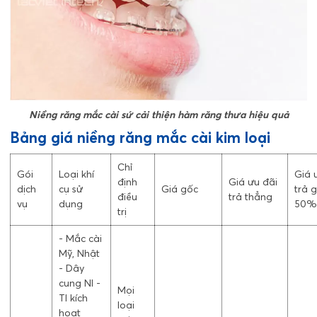
Niềng răng mắc cài sứ cải thiện hàm răng thưa hiệu quả
Bảng giá niềng răng mắc cài kim loại
Chỉ
Gói
Loại khí
Giá 
định
Giá ưu đãi
dịch
cụ sử
Giá gốc
trả 
điều
trả thẳng
vụ
dụng
50%
trị
- Mắc cài
Mỹ, Nhật
- Dây
cung NI -
Mọi
TI kích
loại
hoạt