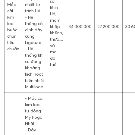
sai
Mắc
nhiệt tự
lệch:
cài
trình HA.
Hô,
kim
- Hệ
móm,
loại
thống cố
khấp
34.000.000
27.200.000
30.6
buộc
định dây
khểnh,
chun
cung
thưa,...
tiêu
Ligature
và
chuẩn
- Hệ
mọi
thống khí
độ
cụ đóng
tuổi.
khoảng
kích hoạt
biến nhiệt
Multiloop
- Mắc cài
kim loại
tự động
Mỹ hoặc
Nhật.
- Dây