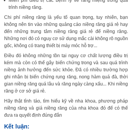
Miễn phí điều trị các bệnh lý về răng miệng trong quá
trình niềng răng.
Chi phí niềng răng là yếu tố quan trọng, tuy nhiên, bạn
không nên tin vào những quảng cáo niềng răng giá rẻ hay
đến những trung tâm niềng răng giá rẻ để niềng răng.
Những nơi đó có nguy cơ sử dụng mắc cài không rõ nguồn
gốc, không có trang thiết bị máy móc hỗ trợ...
Điều đó không những tồn tại nguy cơ chất lượng điều trị
kém mà còn có thể gây biến chứng trong và sau quá trình
niềng ảnh hưởng đến sức khỏe. Đã có nhiều trường hợp
ghi nhận bị biến chứng rụng răng, nong hàm quá đà, thời
gian niềng răng quá lâu và răng ngày càng xấu... Khi niềng
răng ở cơ sở giá rẻ.
Hãy thật tỉnh táo, tìm hiểu kỹ về nha khoa, phương pháp
niềng răng và giá niềng răng của nha khoa đó để có thể
đưa ra quyết định đúng đắn
Kết luận: