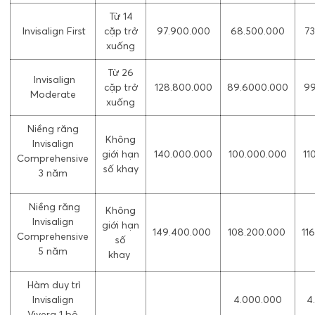
Từ 14
Invisalign First
cặp trở
97.900.000
68.500.000
73
xuống
Từ 26
Invisalign
cặp trở
128.800.000
89.6000.000
99
Moderate
xuống
Niềng răng
Không
Invisalign
giới hạn
140.000.000
100.000.000
11
Comprehensive
số khay
3 năm
Niềng răng
Không
Invisalign
giới hạn
149.400.000
108.200.000
11
Comprehensive
số
5 năm
khay
Hàm duy trì
Invisalign
4.000.000
4
Vivera 1 bộ