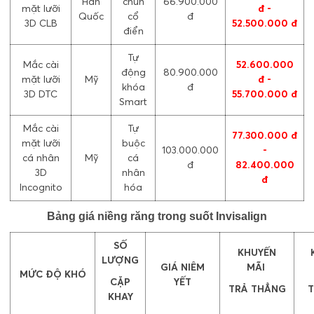
Hàn
chun
66.900.000
mặt lưỡi
đ -
Quốc
cổ
đ
3D CLB
52.500.000 đ
điển
Tự
Mắc cài
52.600.000
động
80.900.000
mặt lưỡi
Mỹ
đ -
khóa
đ
3D DTC
55.700.000 đ
Smart
Mắc cài
Tự
77.300.000 đ
mặt lưỡi
buộc
103.000.000
-
cá nhân
Mỹ
cá
đ
82.400.000
3D
nhân
đ
Incognito
hóa
Bảng giá niềng răng trong suốt Invisalign
SỐ
KHUYẾN
LƯỢNG
GIÁ NIÊM
MÃI
MỨC ĐỘ KHÓ
CẶP
YẾT
TRẢ THẲNG
T
KHAY