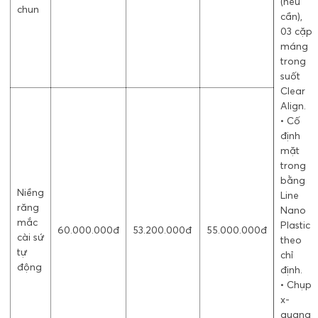
(nếu
chun
cần),
03 cặp
máng
trong
suốt
Clear
Align.
• Cố
định
mặt
trong
bằng
Niềng
Line
răng
Nano
mắc
Plastic
60.000.000đ
53.200.000đ
55.000.000đ
cài sứ
theo
tự
chỉ
động
định.
• Chụp
x-
quang