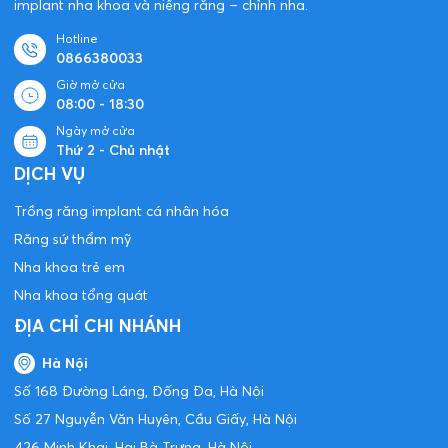
implant nha khoa và niềng răng – chỉnh nha.
Hotline
0866380033
Giờ mở cửa
08:00 - 18:30
Ngày mở cửa
Thứ 2 - Chủ nhật
DỊCH VỤ
Trồng răng implant cá nhân hóa
Răng sứ thẩm mỹ
Nha khoa trẻ em
Nha khoa tổng quát
ĐỊA CHỈ CHI NHÁNH
Hà Nội
Số 168 Đường Láng, Đống Đa, Hà Nội
Số 27 Nguyễn Văn Huyên, Cầu Giấy, Hà Nội
426 Minh Khai, Hai Bà Trưng, Hà Nội