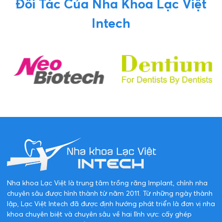
Đối Tác Của Nha Khoa Lạc Việt
Intech
Nha khoa Lạc Việt là trung tâm trồng răng Implant, chỉnh nha
chuyên sâu được hình thành từ năm 2011. Từ những ngày thành
lập, Lạc Việt Intech đã được định hướng phát triển là đơn vị nha
khoa chuyên biệt và chuyên sâu về hai lĩnh vực: cấy ghép