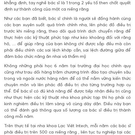
khẳng định, tay nghề bác sĩ là 1 trong 2 yếu tố then chốt quyết
định sự thành công của một ca niềng răng.
Như các bạn đã biết, bác sĩ chính là người sẽ đồng hành cùng
các bạn xuyên suốt quá trình chỉnh nha, lên phác đồ điều trị
trước khi niềng răng, theo dõi quá trình dịch chuyển răng để
thực hiện các kỹ thuật phức tạp như kéo khoảng đối với răng
hô, .... để giúp răng của bạn không chỉ được sắp đều mà còn
phải điều chỉnh các sai lệch khớp cắn, sai lệch đường giữa để
đảm bảo chức năng ăn nhai và thẩm mỹ.
Không những phải học 6 năm tại trường đại học chính quy
cũng như trau dồi hàng trăm chương trình đào tạo chuyên sâu
trong và ngoài nước hàng năm để có thể nắm vững kiến thức
chuyên môn và lên phác đồ điều trị cho từng trường hợp cụ
thể. Để bác sĩ có đủ khả năng để được tiếp nhận điều trị cũng
như thực hiện các kỹ thuật nha khoa phức tạp thì họ phải có
kinh nghiệm điều trị lâm sàng vô cùng dày dặn. Điều này bạn
có thể đánh giá thông qua số lượng ca bác sĩ điều trị thành
công mỗi năm.
Trên thực tế tại nha khoa Lạc Việt Intech, mỗi năm các bác sĩ
phải điều trị trên 500 ca niềng răng , liên tục tu nghiệp tại các