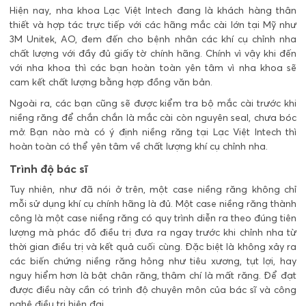
Hiện nay, nha khoa Lạc Việt Intech đang là khách hàng thân
thiết và hợp tác trực tiếp với các hãng mắc cài lớn tại Mỹ như
3M Unitek, AO, đem đến cho bệnh nhân các khí cụ chỉnh nha
chất lượng với đầy đủ giấy tờ chính hãng. Chính vì vậy khi đến
với nha khoa thì các bạn hoàn toàn yên tâm vì nha khoa sẽ
cam kết chất lượng bằng hợp đồng văn bản.
Ngoài ra, các bạn cũng sẽ được kiểm tra bộ mắc cài trước khi
niềng răng để chắn chắn là mắc cài còn nguyên seal, chưa bóc
mở. Bạn nào mà có ý định niềng răng tại Lạc Việt Intech thì
hoàn toàn có thể yên tâm về chất lượng khí cụ chỉnh nha.
Trình độ bác sĩ
Tuy nhiên, như đã nói ở trên, một case niềng răng không chỉ
mỗi sử dụng khí cụ chính hãng là đủ. Một case niềng răng thành
công là một case niềng răng có quy trình diễn ra theo đúng tiên
lượng mà phác đồ điều trị đưa ra ngay trước khi chỉnh nha từ
thời gian điều trị và kết quả cuối cùng. Đặc biệt là không xảy ra
các biến chứng niềng răng hỏng như tiêu xương, tụt lợi, hay
nguy hiểm hơn là bật chân răng, thâm chí là mất răng. Để đạt
được điều này cần có trình độ chuyên môn của
bác sĩ
và công
nghệ điều trị hiện đại.