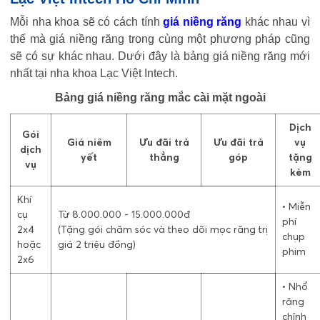
Mỗi nha khoa sẽ có cách tính
giá niềng răng
khác nhau vì
thế mà giá niềng răng trong cùng một phương pháp cũng
sẽ có sự khác nhau. Dưới đây là bảng giá niềng răng mới
nhất tại nha khoa Lạc Việt Intech.
Bảng giá niềng răng mắc cài mặt ngoài
Dịch
Gói
Giá niêm
Ưu đãi trả
Ưu đãi trả
vụ
dịch
yết
thẳng
góp
tặng
vụ
kèm
Khí
• Miễn
cụ
Từ 8.000.000 - 15.000.000đ
phí
2x4
(Tặng gói chăm sóc và theo dõi mọc răng trị
chụp
hoặc
giá 2 triệu đồng)
phim
2x6
• Nhổ
răng
chỉnh