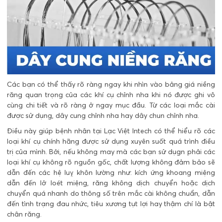
Các bạn có thể thấy rõ ràng ngay khi nhìn vào bảng giá niềng
răng quan trọng của các khí cụ chỉnh nha khi nó được ghi vô
cùng chi tiết và rõ ràng ở ngay mục đầu. Từ các loại mắc cài
được sử dụng, dây cung chỉnh nha hay dây chun chỉnh nha.
Điều này giúp bệnh nhân tại Lạc Việt Intech có thể hiểu rõ các
loại khí cụ chính hãng được sử dụng xuyên suốt quá trình điều
trị của mình. Bởi, nếu không may mà các bạn sử dụgn phải các
loại khí cụ không rõ nguồn gốc, chất lượng không đảm bảo sẽ
dẫn đến các hệ luỵ khôn lường như: kích ứng khoang miệng
dẫn đến lở loét miệng, răng không dịch chuyển hoặc dịch
chuyển quá nhanh do thông số trên mắc cài không chuẩn, dẫn
đến tình trạng đau nhức, tiêu xương tụt lợi hay thậm chí là bật
chân răng.