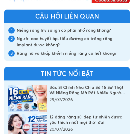
CÂU HỎI LIÊN QUAN
1
Niềng răng Invisalign có phải nhổ răng không?
2
Người cao huyết áp, tiểu đường có trồng răng
Implant được không?
3
Răng hô và khấp khểnh niềng răng có hết không?
TIN TỨC NỔI BẬT
Bác Sĩ Chỉnh Nha Chia Sẻ 16 Sự Thật
Về Niềng Răng Mà Rất Nhiều Người
Vẫn Đang Hiểu Sai
29/07/2026
12 dáng răng sứ đẹp tự nhiên được
yêu thích nhất mọi thời đại
20/07/2026