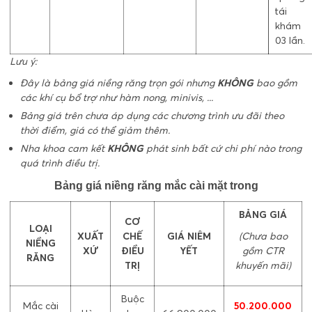
tái
khám
03 lần.
Lưu ý:
Đây là bảng giá niềng răng trọn gói nhưng
KHÔNG
bao gồm
các khí cụ bổ trợ như hàm nong, minivis, ...
Bảng giá trên chưa áp dụng các chương trình ưu đãi theo
thời điểm, giá có thể giảm thêm.
Nha khoa cam kết
KHÔNG
phát sinh bất cứ chi phí nào trong
quá trình điều trị.
Bảng giá niềng răng mắc cài mặt trong
BẢNG GIÁ
CƠ
LOẠI
XUẤT
CHẾ
GIÁ NIÊM
(Chưa bao
NIỀNG
XỨ
ĐIỀU
YẾT
gồm CTR
RĂNG
TRỊ
khuyến mãi)
Buộc
Mắc cài
50.200.000