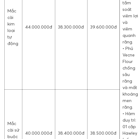
tầm
soát
Mắc
viêm lợi
cài
và
kim
44.000.000đ
38.300.000đ
39.600.000đ
viêm
loại
quanh
tự
răng.
động
• Phủ
Vecne
Flour
chống
sâu
răng
và mất
khoáng
men
răng.
• Hàm
duy trì:
Mắc
01 cặp
cài sứ
40.000.000đ
38.400.000đ
38.500.000đ
Hawley
buộc