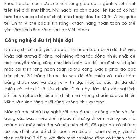
khoá học tại các nước có nền tảng giáo dục ngành y tốt nhất
trên thế giới như Nhật. Mỹ, ngoài ra còn được liên tục có cơ hội
hợp tác với các bác sĩ chỉnh nha hàng đầu tại Châu Á và quốc
tế. Chính vì thế bác sĩ tin rằng, khách hàng hoàn toàn có thể
yên tâm khi niềng răng tại Lạc Việt Intech.
Công nghệ điều trị hiện đại
Dù vậy, chỉ có mỗi yếu tố bác sĩ thì hoàn toàn chưa đủ. Bởi việc
khảo sát xương ổ răng, nơi niềng răng tác động nhiều nhất để
dịch chuyển răng, cũng như tính toán lực để xác định vị trí gắn
mắc cài trên răng hoàn toàn là thủ công. Bác sĩ phải đo đạc
trên phim 2D bằng thước đo sau đó đối chiếu với mẫu hàm
bằng thạch cao và đưa ra vị trí đặt mắc cài sau khi đã đối
chiếu với các chỉ số tiêu chuẩn. Điều này dẫn đến việc sai lệch
số liệu và phác đồ điều trị chỉnh nha không chuẩn xác và khiến
kết quả niềng răng cuối cùng không như kỳ vọng.
Mặc dù bác sĩ dù tay nghề rất cao được sự công nhận và tôn
trọng của bao nhiêu thế hệ bác sĩ nhưng đi kèm với họ luôn là
những cỗ máy hiện đại và tiên tiến nhất để giúp họ có những
dữ liệu chính xác để chẩn đoán và điều trị. Chính vì vậy, yếu tố
then chốt thứ 3 để quyết định một ca niềng răng có thành công