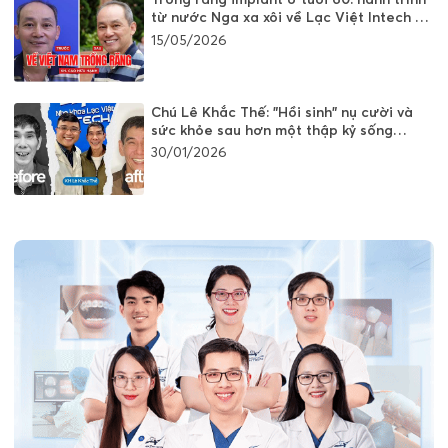
từ nước Nga xa xôi về Lạc Việt Intech để
"hồi sinh" hàm răng hỏng
15/05/2026
Chú Lê Khắc Thế: "Hồi sinh" nụ cười và
sức khỏe sau hơn một thập kỷ sống
chung với nỗi ám ảnh mất răng
30/01/2026