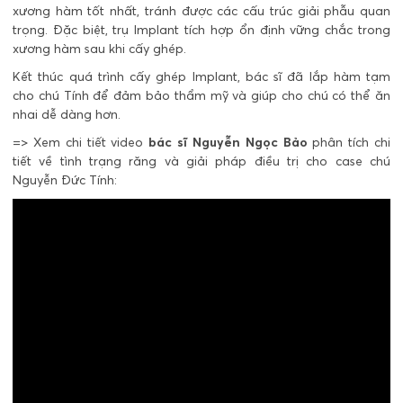
xương hàm tốt nhất, tránh được các cấu trúc giải phẫu quan
trọng. Đặc biệt, trụ Implant tích hợp ổn định vững chắc trong
xương hàm sau khi cấy ghép.
Kết thúc quá trình cấy ghép Implant, bác sĩ đã lắp hàm tạm
cho chú Tính để đảm bảo thẩm mỹ và giúp cho chú có thể ăn
nhai dễ dàng hơn.
=> Xem chi tiết video
bác sĩ Nguyễn Ngọc Bảo
phân tích chi
tiết về tình trạng răng và giải pháp điều trị cho case chú
Nguyễn Đức Tính: