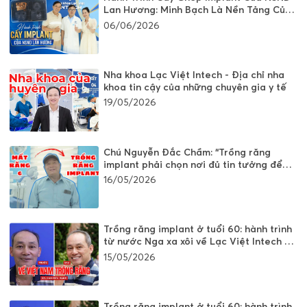
Lan Hương: Minh Bạch Là Nền Tảng Của
Sự An Tâm
06/06/2026
Nha khoa Lạc Việt Intech - Địa chỉ nha
khoa tin cậy của những chuyên gia y tế
19/05/2026
Chú Nguyễn Đắc Chầm: “Trồng răng
implant phải chọn nơi đủ tin tưởng để
gửi gắm sức khỏe”
16/05/2026
Trồng răng implant ở tuổi 60: hành trình
từ nước Nga xa xôi về Lạc Việt Intech để
"hồi sinh" hàm răng hỏng
15/05/2026
Trồng răng implant ở tuổi 60: hành trình