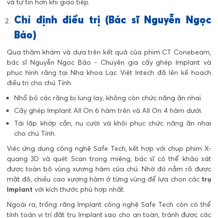
và tự tin hơn khi giao tiếp.
Chỉ định điều trị (Bác sĩ Nguyễn Ngọc
Bảo)
Qua thăm khám và dựa trên kết quả của phim CT Conebeam,
bác sĩ Nguyễn Ngọc Bảo - Chuyên gia cấy ghép Implant và
phục hình răng tại Nha khoa Lạc Việt Intech đã lên kế hoạch
điều trị cho chú Tính.
Nhổ bỏ các răng bị lung lay, không còn chức năng ăn nhai.
Cấy ghép Implant All On 6 hàm trên và All On 4 hàm dưới.
Tái lập khớp cắn, nụ cười và khôi phục chức năng ăn nhai
cho chú Tính.
Việc ứng dụng công nghệ Safe Tech, kết hợp với chụp phim X-
quang 3D và quét Scan trong miệng, bác sĩ có thể khảo sát
được toàn bộ vùng xương hàm của chú. Nhờ đó nắm rõ được
mật độ, chiều cao xương hàm ở từng vùng để lựa chọn các
trụ
Implant
với kích thước phù hợp nhất.
Ngoài ra, trồng răng Implant công nghệ Safe Tech còn có thể
tính toán vị trí đặt trụ Implant sao cho an toàn, tránh được các