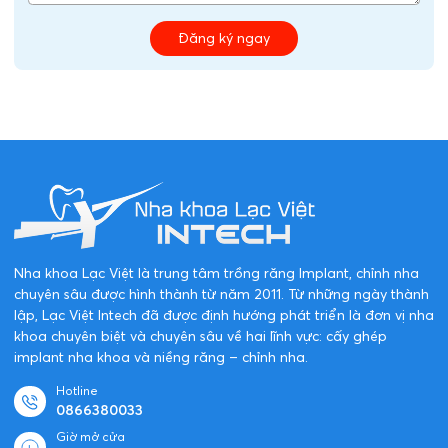
Đăng ký ngay
Nha khoa Lạc Việt là trung tâm trồng răng Implant, chỉnh nha
chuyên sâu được hình thành từ năm 2011. Từ những ngày thành
lập, Lạc Việt Intech đã được định hướng phát triển là đơn vị nha
khoa chuyên biệt và chuyên sâu về hai lĩnh vực: cấy ghép
implant nha khoa và niềng răng – chỉnh nha.
Hotline
0866380033
Giờ mở cửa