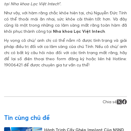
tại Nha khoa Lạc Việt Intech”.
Như vậy, với hàm răng chắc khỏe hiện tại, chú Nguyễn Đức Tính
có thể thoải mái ăn nhai, sức khỏe cải thiện tốt hơn. Và đây
cũng là một trong những ca lâm sàng mất răng toàn hàm đã
khôi phục thành công tại
Nha khoa Lạc Việt Intech
.
Hy vọng cô chú/ anh chị có thể nắm rõ được tình trạng và giải
pháp điều trị đối với ca lâm sàng của chú Tính. Nếu cô chú/ anh
chị có bất kỳ câu hỏi nào đối với các tình trạng mất răng, hãy
để lại số điện thoại theo form đăng ký hoặc liên hệ Hotline:
19006421 để được chuyên gia tư vấn cụ thể!
Chia sẻ
Tin cùng chủ đề
Hành Trình Cấy Ghép Implant Của NSND