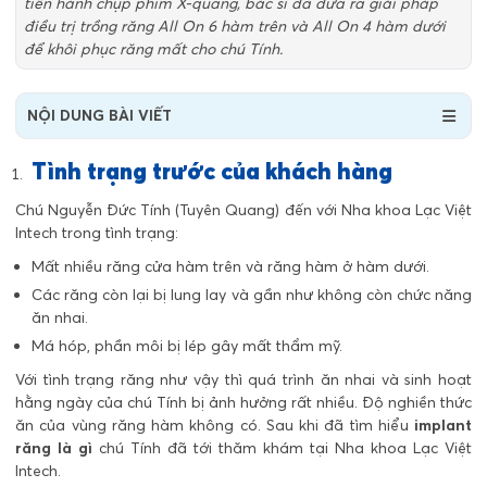
tiến hành chụp phim X-quang, bác sĩ đã đưa ra giải pháp
điều trị trồng răng All On 6 hàm trên và All On 4 hàm dưới
để khôi phục răng mất cho chú Tính.
NỘI DUNG BÀI VIẾT
Tình trạng trước của khách hàng
Chú Nguyễn Đức Tính (Tuyên Quang) đến với Nha khoa Lạc Việt
Intech trong tình trạng:
Mất nhiều răng cửa hàm trên và răng hàm ở hàm dưới.
Các răng còn lại bị lung lay và gần như không còn chức năng
ăn nhai.
Má hóp, phần môi bị lép gây mất thẩm mỹ.
Với tình trạng răng như vậy thì quá trình ăn nhai và sinh hoạt
hằng ngày của chú Tính bị ảnh hưởng rất nhiều. Độ nghiền thức
ăn của vùng răng hàm không có. Sau khi đã tìm hiểu
implant
răng là gì
chú Tính đã tới thăm khám tại Nha khoa Lạc Việt
Intech.