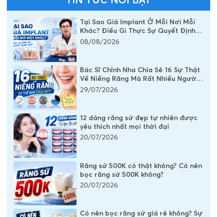
Tại Sao Giá Implant Ở Mỗi Nơi Mỗi
Khác? Điều Gì Thực Sự Quyết Định
Chi Phí Một Chiếc Răng Implant
08/08/2026
Bác Sĩ Chỉnh Nha Chia Sẻ 16 Sự Thật
Về Niềng Răng Mà Rất Nhiều Người
Vẫn Đang Hiểu Sai
29/07/2026
12 dáng răng sứ đẹp tự nhiên được
yêu thích nhất mọi thời đại
20/07/2026
Răng sứ 500K có thật không? Có nên
bọc răng sứ 500K không?
20/07/2026
Có nên bọc răng sứ giá rẻ không? Sự