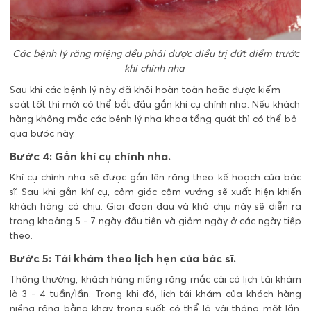
Các bệnh lý răng miệng đều phải được điều trị dứt điểm trước
khi chỉnh nha
Sau khi các bệnh lý này đã khỏi hoàn toàn hoặc được kiểm
soát tốt thì mới có thể bắt đầu gắn khí cụ chỉnh nha. Nếu khách
hàng không mắc các bệnh lý nha khoa tổng quát thì có thể bỏ
qua bước này.
Bước 4: Gắn khí cụ chỉnh nha.
Khí cụ chỉnh nha sẽ được gắn lên răng theo kế hoạch của bác
sĩ. Sau khi gắn khí cụ, cảm giác cộm vướng sẽ xuất hiện khiến
khách hàng có chịu. Giai đoạn đau và khó chịu này sẽ diễn ra
trong khoảng 5 - 7 ngày đầu tiên và giảm ngày ở các ngày tiếp
theo.
Bước 5: Tái khám theo lịch hẹn của bác sĩ.
Thông thường, khách hàng niềng răng mắc cài có lịch tái khám
là 3 - 4 tuần/lần. Trong khi đó, lịch tái khám của khách hàng
niềng răng bằng khay trong suốt có thể là vài tháng một lần.