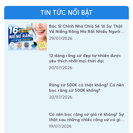
CÂU HỎI LIÊN QUAN
1
Niềng răng Invisalign có phải nhổ răng không?
2
Người cao huyết áp, tiểu đường có trồng răng
Implant được không?
3
Răng hô và khấp khểnh niềng răng có hết không?