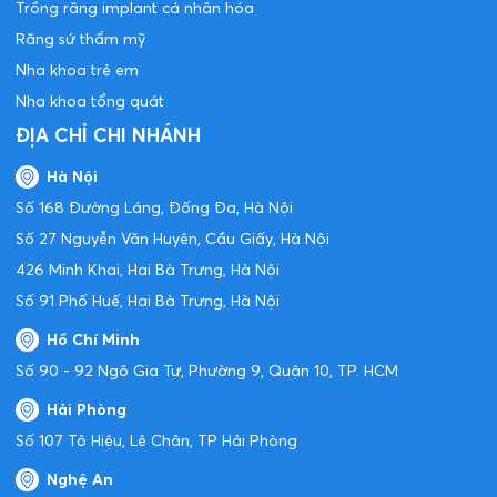
Nha khoa Lạc Việt là trung tâm trồng răng Implant, chỉnh nha
chuyên sâu được hình thành từ năm 2011. Từ những ngày thành
lập, Lạc Việt Intech đã được định hướng phát triển là đơn vị nha
khoa chuyên biệt và chuyên sâu về hai lĩnh vực: cấy ghép
implant nha khoa và niềng răng – chỉnh nha.
Hotline
0866380033
Giờ mở cửa
08:00 - 18:30
Ngày mở cửa
Thứ 2 - Chủ nhật
DỊCH VỤ
Trồng răng implant cá nhân hóa