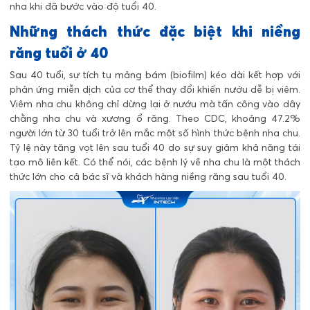
nha khi đã bước vào độ tuổi 40.
Những thách thức đặc biệt khi niềng
răng tuổi ở 40
Sau 40 tuổi, sự tích tụ mảng bám (biofilm) kéo dài kết hợp với
phản ứng miễn dịch của cơ thể thay đổi khiến nướu dễ bị viêm.
Viêm nha chu không chỉ dừng lại ở nướu mà tấn công vào dây
chằng nha chu và xương ổ răng. Theo CDC, khoảng 47.2%
người lớn từ 30 tuổi trở lên mắc một số hình thức bệnh nha chu.
Tỷ lệ này tăng vọt lên sau tuổi 40 do sự suy giảm khả năng tái
tạo mô liên kết. Có thể nói, các bệnh lý về nha chu là một thách
thức lớn cho cả bác sĩ và khách hàng niềng răng sau tuổi 40.