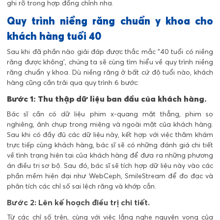
ghi rõ trong hợp đồng chỉnh nha.
Quy trình niềng răng chuẩn y khoa cho
khách hàng tuổi 40
Sau khi đã phần nào giải đáp được thắc mắc "40 tuổi có niềng
răng được không', chúng ta sẽ cùng tìm hiểu về quy trình niềng
răng chuẩn y khoa. Dù niềng răng ở bất cứ độ tuổi nào, khách
hàng cũng cần trải qua quy trình 6 bước:
Bước 1: Thu thập dữ liệu ban đầu của khách hàng.
Bác sĩ cần có dữ liệu phim x-quang mặt thẳng, phim sọ
nghiêng, ảnh chụp trong miệng và ngoài mặt của khách hàng.
Sau khi có đầy đủ các dữ liệu này, kết hợp với việc thăm khám
trực tiếp cùng khách hàng, bác sĩ sẽ có những đánh giá chi tiết
về tình trạng hiện tại của khách hàng để đưa ra những phương
án điều trị sơ bộ. Sau đó, bác sĩ sẽ tích hợp dữ liệu này vào các
phần mềm hiện đại như WebCeph, SmileStream để đo đạc và
phân tích các chỉ số sai lệch răng và khớp cắn.
Bước 2: Lên kế hoạch điều trị chi tiết.
Từ các chỉ số trên, cùng với việc lắng nghe nguyện vọng của