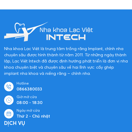
Đăng ký ngay
Đối Tác Của Nha Khoa Lạc Việt
Intech