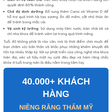
quyết định 80% thành công.
Chế độ dinh dưỡng:
Bổ sung thêm Canxi và Vitamin D để
hỗ trợ quá trình tái tạo xương. Ăn đồ mềm, cắt nhỏ thức ăn
để tránh bong mắc cài.
Vệ sinh kỹ lưỡng:
Sử dụng máy tăm nước, bàn chải kẽ và
chỉ nha khoa để tránh viêm lợi trong quá trình niềng.
Tuổi 40 không phải là rào cản, mà là thời điểm chín muồi để
bạn chăm sóc bản thân và khắc phục những khiếm khuyết đã
tồn tại nhiều thập kỷ. Với sự phát triển của công nghệ nha khoa
hiện đại, việc sở hữu một nụ cười đều đẹp và hàm răng chắc
khỏe ở tuổi trung niên là điều nằm trong tầm tay.
40.000+ KHÁCH
HÀNG
NIỀNG RĂNG THẨM MỸ