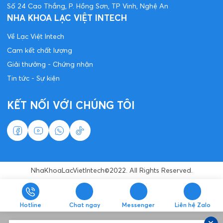
Răng sứ thẩm mỹ
Nha khoa trẻ em
Nha khoa tổng quát
ĐỊA CHỈ CHI NHÁNH
Hà Nội
Số 168 Đường Láng, Đống Đa, Hà Nội
Số 27 Nguyễn Văn Huyên, Cầu Giấy, Hà Nội
426 Minh Khai, Hai Bà Trưng, Hà Nội
Số 91 Phố Huế, Hai Bà Trưng, Hà Nội
Hồ Chí Minh
Số 90 - 92 Ngô Gia Tự, Phường 9, Quận 10, TP. HCM
Hải Phòng
Số 107 Tô Hiệu, Lê Chân, TP Hải Phòng
Nghệ An
Số 24 Cao Thắng, P. Hồng Sơn, TP Vinh, Nghệ An