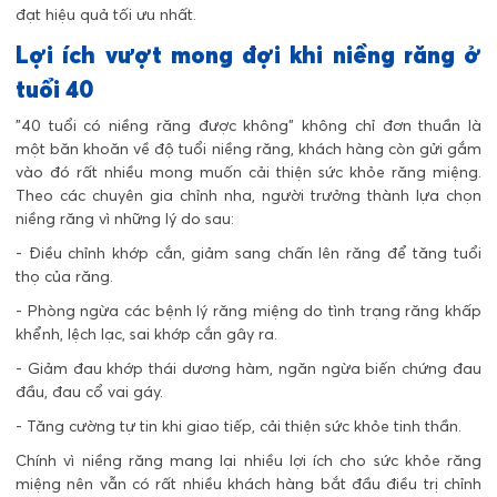
đạt hiệu quả tối ưu nhất.
Lợi ích vượt mong đợi khi niềng răng ở
tuổi 40
"40 tuổi có niềng răng được không" không chỉ đơn thuần là
một băn khoăn về độ tuổi niềng răng, khách hàng còn gửi gắm
vào đó rất nhiều mong muốn cải thiện sức khỏe răng miệng.
Theo các chuyên gia chỉnh nha, người trưởng thành lựa chọn
niềng răng vì những lý do sau:
- Điều chỉnh khớp cắn, giảm sang chấn lên răng để tăng tuổi
thọ của răng.
- Phòng ngừa các bệnh lý răng miệng do tình trạng răng khấp
khểnh, lệch lạc, sai khớp cắn gây ra.
- Giảm đau khớp thái dương hàm, ngăn ngừa biến chứng đau
đầu, đau cổ vai gáy.
- Tăng cường tự tin khi giao tiếp, cải thiện sức khỏe tinh thần.
Chính vì niềng răng mang lại nhiều lợi ích cho sức khỏe răng
miệng nên vẫn có rất nhiều khách hàng bắt đầu điều trị chỉnh