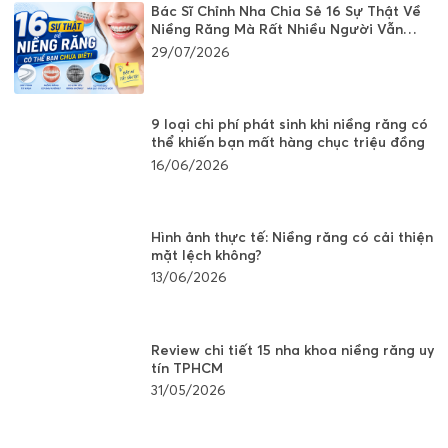
Bác Sĩ Chỉnh Nha Chia Sẻ 16 Sự Thật Về
Niềng Răng Mà Rất Nhiều Người Vẫn
Đang Hiểu Sai
29/07/2026
9 loại chi phí phát sinh khi niềng răng có
thể khiến bạn mất hàng chục triệu đồng
16/06/2026
Hình ảnh thực tế: Niềng răng có cải thiện
mặt lệch không?
13/06/2026
Review chi tiết 15 nha khoa niềng răng uy
tín TPHCM
31/05/2026