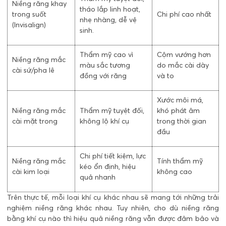
Niềng răng khay
tháo lắp linh hoạt,
trong suốt
Chi phí cao nhất
nhẹ nhàng, dễ vệ
(Invisalign)
sinh.
Thẩm mỹ cao vì
Cộm vướng hơn
Niềng răng mắc
màu sắc tương
do mắc cài dày
cài sứ/pha lê
đồng với răng
và to
Xước môi má,
Niềng răng mắc
Thẩm mỹ tuyệt đối,
khó phát âm
cài mặt trong
không lộ khí cụ
trong thời gian
đầu
Chi phí tiết kiệm, lực
Niềng răng mắc
Tính thẩm mỹ
kéo ổn định, hiệu
cài kim loại
không cao
quả nhanh
Trên thực tế, mỗi loại khí cụ khác nhau sẽ mang tới những trải
nghiệm niềng răng khác nhau. Tuy nhiên, cho dù niềng răng
bằng khí cụ nào thì hiệu quả niềng răng vẫn được đảm bảo và