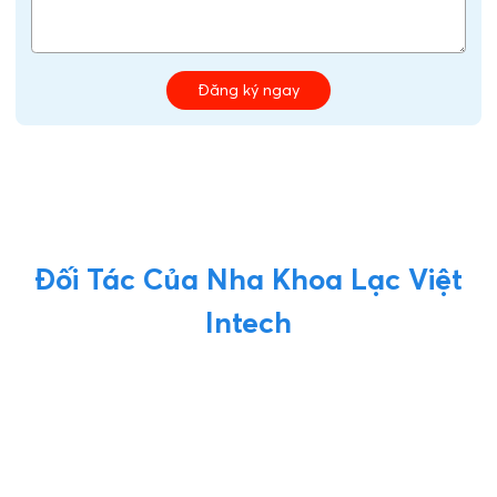
11 Hậu Quả Bọc Răng Sứ Giá Rẻ
Khách Hàng Nhất Định Phải Biết
19/07/2026
ĐĂNG KÝ TƯ VẤN
Vui lòng để lại thông tin và nhu cầu của Quý Khách để
được tư vấn