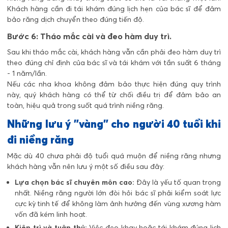
Khách hàng cần đi tái khám đúng lịch hẹn của bác sĩ để đảm
bảo răng dịch chuyển theo đúng tiến độ.
Bước 6: Tháo mắc cài và đeo hàm duy trì.
Sau khi tháo mắc cài, khách hàng vẫn cần phải đeo hàm duy trì
theo đúng chỉ định của bác sĩ và tái khám với tần suất 6 tháng
- 1 năm/lần.
Nếu các nha khoa không đảm bảo thực hiện đúng quy trình
này, quý khách hàng có thể từ chối điều trị để đảm bảo an
toàn, hiệu quả trong suốt quá trình niềng răng.
Những lưu ý "vàng" cho người 40 tuổi khi
đi niềng răng
Mặc dù 40 chưa phải độ tuổi quá muộn để niềng răng nhưng
khách hàng vẫn nên lưu ý một số điều sau đây:
Lựa chọn bác sĩ chuyên môn cao:
Đây là yếu tố quan trọng
nhất. Niềng răng người lớn đòi hỏi bác sĩ phải kiểm soát lực
cực kỳ tinh tế để không làm ảnh hưởng đến vùng xương hàm
vốn đã kém linh hoạt.
Kiên trì và tuân thủ:
Việc đeo khay hoặc tái khám đúng lịch