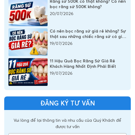
Răng sứ 500K có thật không? Có nên
bọc răng sứ 500K không?
20/07/2026
Có nên bọc răng sứ giá rẻ không? Sự
thật sau những chiếc răng sứ có giá
vài trăm nghìn
19/07/2026
11 Hậu Quả Bọc Răng Sứ Giá Rẻ
Khách Hàng Nhất Định Phải Biết
19/07/2026
ĐĂNG KÝ TƯ VẤN
Vui lòng để lại thông tin và nhu cầu của Quý Khách để
được tư vấn