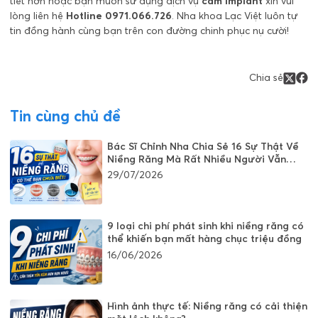
tiết hơn hoặc bạn muốn sử dụng dịch vụ
cắm implant
xin vui
lòng liên hệ
Hotline 0971.066.726
. Nha khoa Lạc Việt luôn tự
tin đồng hành cùng bạn trên con đường chinh phục nụ cười!
Chia sẻ
Tin cùng chủ đề
Bác Sĩ Chỉnh Nha Chia Sẻ 16 Sự Thật Về
Niềng Răng Mà Rất Nhiều Người Vẫn
Đang Hiểu Sai
29/07/2026
9 loại chi phí phát sinh khi niềng răng có
thể khiến bạn mất hàng chục triệu đồng
16/06/2026
Hình ảnh thực tế: Niềng răng có cải thiện