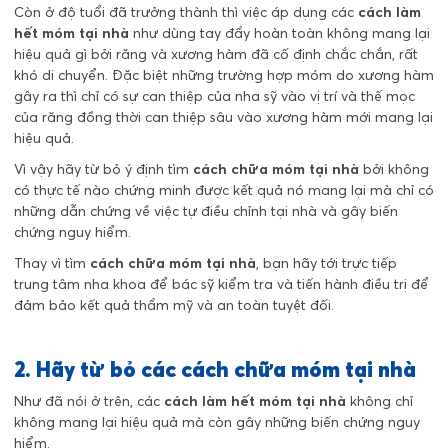
Còn ở độ tuổi đã trưởng thành thì việc áp dụng các
cách làm
hết móm tại nhà
như dùng tay đẩy hoàn toàn không mang lại
hiệu quả gì bởi răng và xương hàm đã cố định chắc chắn, rất
khó di chuyển. Đặc biệt những trường hợp móm do xương hàm
gây ra thì chỉ có sự can thiệp của nha sỹ vào vị trí và thế mọc
của răng đồng thời can thiệp sâu vào xương hàm mới mang lại
hiệu quả.
Vì vậy hãy từ bỏ ý định tìm
cách chữa móm tại nhà
bởi không
có thực tế nào chứng minh được kết quả nó mang lại mà chỉ có
những dẫn chứng về việc tự điều chỉnh tại nhà và gây biến
chứng nguy hiểm.
Thay vì tìm
cách chữa móm tại nhà
, bạn hãy tới trực tiếp
trung tâm nha khoa để bác sỹ kiểm tra và tiến hành điều trị để
đảm bảo kết quả thẩm mỹ và an toàn tuyệt đối.
2. Hãy từ bỏ các cách chữa móm tại nhà
Như đã nói ở trên, các
cách làm hết móm tại nhà
không chỉ
không mang lại hiệu quả mà còn gây những biến chứng nguy
hiểm.