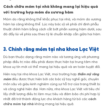
Cách chữa móm tại nhà không mang lại hiệu quả
với trường hợp móm do xương hàm
Móm do răng không thể khắc phục tại nhà, và móm do xương
hàm lại càng không thể. Lúc này bác sỹ sẽ phải chỉ định phẫu
thuật chỉnh hàm bằng cách cắt bớt phần xương hàm dưới, sau
đó đẩy lùi về phía sau theo tỷ lệ chuẩn khớp cắn giữa hai hàm.
3. Chỉnh răng móm tại nha khoa Lạc Việt
Dù bạn thuộc dạng răng móm nào và tương ứng với phương
pháp điều trị nào đều phải được thực hiện tại trung tâm nha
khoa uy tín mới có thể mang lại hiệu quả và an toàn tuyệt đối.
Hiện nay tại nha khoa Lạc Việt, mọi trường hợp
thẩm mỹ răng
móm
đều được thực hiện bởi các bác sỹ tay nghề giỏi, chuyên
môn sâu và giàu kinh nghiệm cùng sự hỗ trợ của trang thiết bị
và công nghệ hiện đại. Hơn nữa, nha khoa Lạc Việt với tiêu chí
lấy chất lượng điều trị làm mục tiêu và đảm bảo chi phí hợp lý
nhất đã trở thành động lực cho khách hàng từ bỏ các
cách
chữa móm tại nhà
không mang lại hiệu quả.