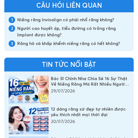
CÂU HỎI LIÊN QUAN
1
Niềng răng Invisalign có phải nhổ răng không?
2
Người cao huyết áp, tiểu đường có trồng răng
Implant được không?
3
Răng hô và khấp khểnh niềng răng có hết không?
TIN TỨC NỔI BẬT
Bác Sĩ Chỉnh Nha Chia Sẻ 16 Sự Thật
Về Niềng Răng Mà Rất Nhiều Người
Vẫn Đang Hiểu Sai
29/07/2026
12 dáng răng sứ đẹp tự nhiên được
yêu thích nhất mọi thời đại
20/07/2026