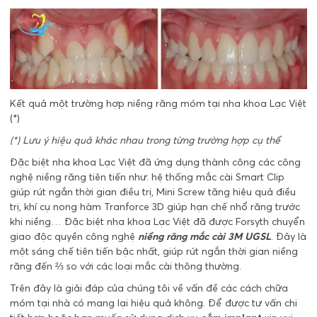
Kết quả một trường hợp niềng răng móm tại nha khoa Lạc Việt
(*)
(*) Lưu ý hiệu quả khác nhau trong từng trường hợp cụ thể
Đặc biệt nha khoa Lạc Việt đã ứng dụng thành công các công
nghệ niềng răng tiên tiến như: hệ thống mắc cài Smart Clip
giúp rút ngắn thời gian điều trị, Mini Screw tăng hiệu quả điều
trị, khí cụ nong hàm Tranforce 3D giúp hạn chế nhổ răng trước
khi niềng… Đặc biệt nha khoa Lạc Việt đã được Forsyth chuyển
giao độc quyền công nghệ
niềng răng mắc cài 3M UGSL
. Đây là
một sáng chế tiên tiến bậc nhất, giúp rút ngắn thời gian niềng
răng đến ⅔ so với các loại mắc cài thông thường.
Trên đây là giải đáp của chúng tôi về vấn đề các cách chữa
móm tại nhà có mang lại hiệu quả không. Để được tư vấn chi