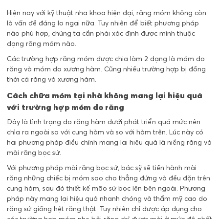
Hiện nay với kỹ thuật nha khoa hiện đại, răng móm không còn
là vấn đề đáng lo ngại nữa. Tuy nhiên để biết phương pháp
nào phù hợp, chúng ta cần phải xác định được mình thuộc
dạng răng móm nào.
Các trường hợp răng móm được chia làm 2 dạng là móm do
răng và móm do xương hàm. Cũng nhiều trường hợp bị đồng
thời cả răng và xương hàm.
Cách chữa móm tại nhà không mang lại hiệu quả
với trường hợp móm do răng
Đây là tình trạng do răng hàm dưới phát triển quá mức nên
chìa ra ngoài so với cung hàm và so với hàm trên. Lúc này có
hai phương pháp điều chỉnh mang lại hiệu quả là niềng răng và
mài răng bọc sứ.
Với phương pháp mài răng bọc sứ, bác sỹ sẽ tiến hành mài
răng những chiếc bị móm sao cho thẳng đứng và đều đặn trên
cung hàm, sau đó thiết kế mão sứ bọc lên bên ngoài. Phương
pháp này mang lại hiệu quả nhanh chóng và thẩm mỹ cao do
răng sứ giống hệt răng thật. Tuy nhiên chỉ được áp dụng cho