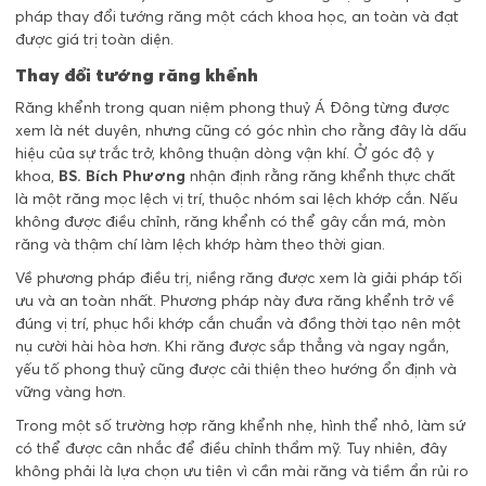
pháp thay đổi tướng răng một cách khoa học, an toàn và đạt
được giá trị toàn diện.
Thay đổi tướng răng khểnh
Răng khểnh trong quan niệm phong thuỷ Á Đông từng được
xem là nét duyên, nhưng cũng có góc nhìn cho rằng đây là dấu
hiệu của sự trắc trở, không thuận dòng vận khí. Ở góc độ y
khoa,
BS. Bích Phương
nhận định rằng răng khểnh thực chất
là một răng mọc lệch vị trí, thuộc nhóm sai lệch khớp cắn. Nếu
không được điều chỉnh, răng khểnh có thể gây cắn má, mòn
răng và thậm chí làm lệch khớp hàm theo thời gian.
Về phương pháp điều trị, niềng răng được xem là giải pháp tối
ưu và an toàn nhất. Phương pháp này đưa răng khểnh trở về
đúng vị trí, phục hồi khớp cắn chuẩn và đồng thời tạo nên một
nụ cười hài hòa hơn. Khi răng được sắp thẳng và ngay ngắn,
yếu tố phong thuỷ cũng được cải thiện theo hướng ổn định và
vững vàng hơn.
Trong một số trường hợp răng khểnh nhẹ, hình thể nhỏ, làm sứ
có thể được cân nhắc để điều chỉnh thẩm mỹ. Tuy nhiên, đây
không phải là lựa chọn ưu tiên vì cần mài răng và tiềm ẩn rủi ro