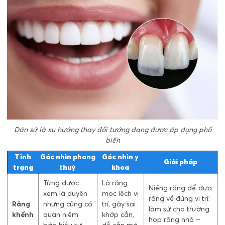
Dán sứ là xu hướng thay đổi tướng đang được áp dụng phổ
biến
Tình
Góc nhìn phong
Góc nhìn y
Giải pháp
trạng
thuỷ
khoa
Từng được
Là răng
Niềng răng để đưa
xem là duyên
mọc lệch vị
răng về đúng vị trí;
Răng
nhưng cũng có
trí, gây sai
làm sứ cho trường
khểnh
quan niệm
khớp cắn,
hợp răng nhỏ –