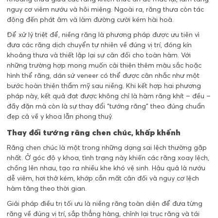
nguy cơ viêm nướu và hôi miệng. Ngoài ra, răng thưa còn tác
động đến phát âm và làm đường cười kém hài hoà.
Để xử lý triệt để, niềng răng là phương pháp được ưu tiên vì
đưa các răng dịch chuyển tự nhiên về đúng vị trí, đóng kín
khoảng thưa và thiết lập lại sự cân đối cho toàn hàm. Với
những trường hợp mong muốn cải thiện thêm màu sắc hoặc
hình thể răng, dán sứ veneer có thể được cân nhắc như một
bước hoàn thiện thẩm mỹ sau niềng. Khi kết hợp hai phương
pháp này, kết quả đạt được không chỉ là hàm răng khít – đều –
đầy đặn mà còn là sự thay đổi “tướng răng” theo đúng chuẩn
đẹp cả về y khoa lẫn phong thuỷ.
Thay đổi tướng răng chen chúc, khấp khểnh
Răng chen chúc là một trong những dạng sai lệch thường gặp
nhất. Ở góc độ y khoa, tình trạng này khiến các răng xoay lệch,
chồng lên nhau, tạo ra nhiều khe khó vệ sinh. Hậu quả là nướu
dễ viêm, hơi thở kém, khớp cắn mất cân đối và nguy cơ lệch
hàm tăng theo thời gian.
Giải pháp điều trị tối ưu là niềng răng toàn diện để đưa từng
răng về đúng vị trí, sắp thẳng hàng, chỉnh lại trục răng và tái