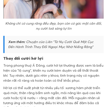
Không chỉ có cung răng đều đẹp, bạn còn có góc mặt cân đối,
nụ cười toả sáng tự tin
Xem thêm:
Chuyện của Liên "Từ Nụ Cười Quê Một Cục
Đến Hành Trình Thay Đổi Ngoại Mục Nhờ Niềng Răng"
Thay đổi cười hở lợi
Trong phong thuỷ Á Đông, cười hở lợi thường được xem là biểu
hiện của “lộ cung”, khiến nụ cười kém duyên và dễ thất thoát
khí. Tuy nhiên, dưới góc nhìn y khoa, tình trạng này có nguyên
nhân rất rõ ràng và hoàn toàn có thể khắc phục.
Hở lợi có thể xuất phát từ nhiều yếu tố: xương hàm phát triển
quá mức, thân răng bẩm sinh ngắn, môi nâng lên quá cao khi
cười hoặc tỷ lệ nướu – răng mất cân đối. Mỗi nguyên nhân sẽ
tương ứng với một hướng điều trị khác nhau để đảm bảo cả