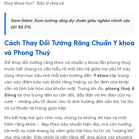
thuỷ khoa học”. Bác sĩ chia sẻ
Xem thêm:
Xem tướng răng dự đoán giàu nghèo chính xác
tới 95.5%
Cách Thay Đổi Tướng Răng Chuẩn Y khoa
và Phong Thuỷ
Để thay đổi tướng răng theo cả chuẩn y khoa lẫn phong thuỷ,
trước hết chúng ta cần hiểu rõ mối liên hệ giữa hai yếu tố này
cũng như mục tiêu mà mỗi bên hướng đến.
Y khoa
tập trung
vào việc đảm bảo sức khỏe răng miệng, sự ổn định của khớp
cắn và tính hài hòa của khuôn mặt. Trong khi đó,
phong thuỷ Á
Đông
lại chú trọng đến sự cân đối, đầy đặn và kín đáo của nụ
cười – những yếu tố được cho là ảnh hưởng đến vận khí, tài lộc
và sự thuận lợi trong giao tiếp.
Khi kết hợp hai góc nhìn này, chúng ta không chỉ tạo ra một
hàm răng khỏe – đẹp theo tiêu chuẩn hiện đại, mà còn hướng
tới một nụ cười mang lại cảm giác hài hòa, tự tin và “vượng khí”
cho chủ nhân. Đây chính là nền tảng để ứng dụng các phương