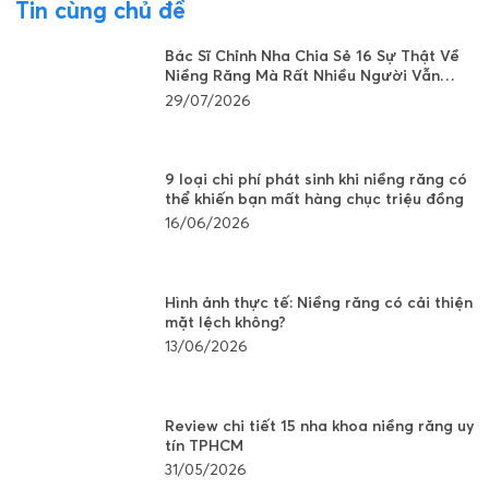
Tin cùng chủ đề
Bác Sĩ Chỉnh Nha Chia Sẻ 16 Sự Thật Về
Niềng Răng Mà Rất Nhiều Người Vẫn
Đang Hiểu Sai
29/07/2026
9 loại chi phí phát sinh khi niềng răng có
thể khiến bạn mất hàng chục triệu đồng
16/06/2026
Hình ảnh thực tế: Niềng răng có cải thiện
mặt lệch không?
13/06/2026
Review chi tiết 15 nha khoa niềng răng uy
tín TPHCM
31/05/2026