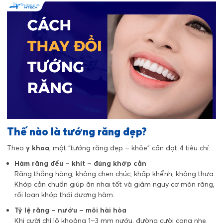
Thế nào là tướng răng đẹp?
Theo
y khoa
, một “tướng răng đẹp – khỏe” cần đạt 4 tiêu chí:
Hàm răng đều – khít – đúng khớp cắn
Răng thẳng hàng, không chen chúc, khấp khểnh, không thưa.
Khớp cắn chuẩn giúp ăn nhai tốt và giảm nguy cơ mòn răng,
rối loạn khớp thái dương hàm.
Tỷ lệ răng – nướu – môi hài hòa
Khi cười chỉ lộ khoảng 1–3 mm nướu, đường cười cong nhẹ.