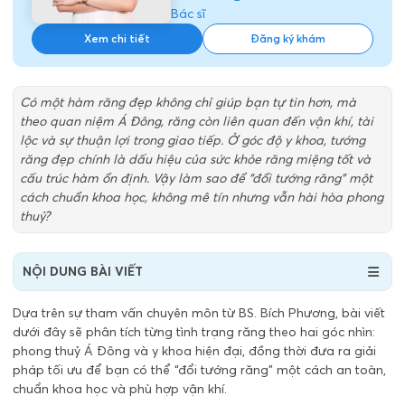
Bác sĩ
Xem chi tiết
Đăng ký khám
Có một hàm răng đẹp không chỉ giúp bạn tự tin hơn, mà
theo quan niệm Á Đông, răng còn liên quan đến vận khí, tài
lộc và sự thuận lợi trong giao tiếp. Ở góc độ y khoa, tướng
răng đẹp chính là dấu hiệu của sức khỏe răng miệng tốt và
cấu trúc hàm ổn định. Vậy làm sao để “đổi tướng răng” một
cách chuẩn khoa học, không mê tín nhưng vẫn hài hòa phong
thuỷ?
NỘI DUNG BÀI VIẾT
Dựa trên sự tham vấn chuyên môn từ BS. Bích Phương, bài viết
dưới đây sẽ phân tích từng tình trạng răng theo hai góc nhìn:
phong thuỷ Á Đông và y khoa hiện đại, đồng thời đưa ra giải
pháp tối ưu để bạn có thể “đổi tướng răng” một cách an toàn,
chuẩn khoa học và phù hợp vận khí.