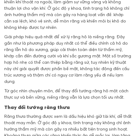
khiến khí thoát ra ngoài, làm giảm sự vững vàng và không
thuận lợi cho vận khí. Ở góc độ y khoa, tình trạng hô không chỉ
ảnh hưởng thẩm mỹ mà còn gây ra hàng loạt vấn đề: khớp
cắn sai lệch, khó vệ sinh, dễ mòn răng và khiến môi bị khô do
không khép được tự nhiên.
Giải pháp hiệu quả nhất để xử lý răng hô là niềng răng. Đây
gần như là phương pháp duy nhất có thể điều chỉnh cả hô do
răng lẫn hô do xương, giúp cải thiện toàn diện từ thẩm mỹ,
khớp cắn đến đường cười và khí sắc gương mặt. Một số trường
hợp hô nhẹ có thể can thiệp bằng răng sứ, tuy nhiên kỹ thuật
này chỉ giải quyết được phần bề mặt, không tác động đến cấu
trúc xương và thậm chí có nguy cơ làm răng yếu đi nếu lạm
dụng.
Từ góc nhìn chuyên môn, để thay đổi tướng răng hô một cách
thực sự và bền vững, niềng răng vẫn là lựa chọn tối ưu nhất.
Thay đổi tướng răng thưa
Răng thưa thường được xem là dấu hiệu khó giữ tài khí, dễ thất
thoát may mắn. Ở góc độ y khoa, tình trạng này không chỉ ảnh
hưởng thẩm mỹ mà còn gây ra nhiều bất tiện trong sinh hoạt.
Khoảng thưa giữa các răng khiến thức ăn dễ mắc lại, làm tăng