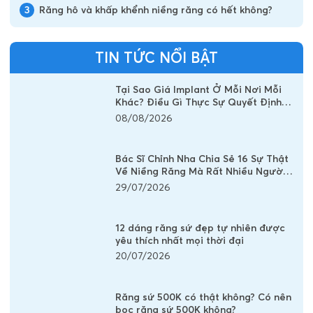
3
Răng hô và khấp khểnh niềng răng có hết không?
TIN TỨC NỔI BẬT
Tại Sao Giá Implant Ở Mỗi Nơi Mỗi
Khác? Điều Gì Thực Sự Quyết Định
Chi Phí Một Chiếc Răng Implant
08/08/2026
Bác Sĩ Chỉnh Nha Chia Sẻ 16 Sự Thật
Về Niềng Răng Mà Rất Nhiều Người
Vẫn Đang Hiểu Sai
29/07/2026
12 dáng răng sứ đẹp tự nhiên được
yêu thích nhất mọi thời đại
20/07/2026
Răng sứ 500K có thật không? Có nên
bọc răng sứ 500K không?