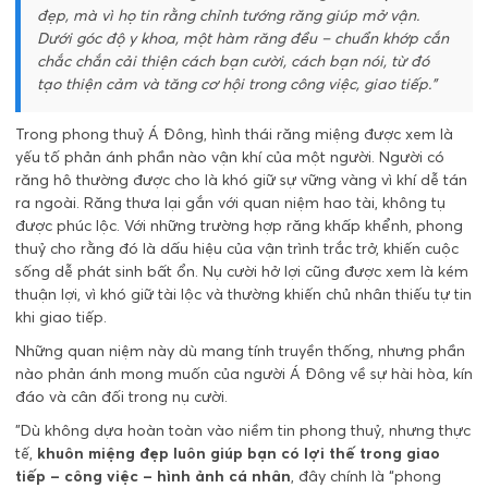
đẹp, mà vì họ tin rằng chỉnh tướng răng giúp mở vận.
Dưới góc độ y khoa, một hàm răng đều – chuẩn khớp cắn
chắc chắn cải thiện cách bạn cười, cách bạn nói, từ đó
tạo thiện cảm và tăng cơ hội trong công việc, giao tiếp.”
Trong phong thuỷ Á Đông, hình thái răng miệng được xem là
yếu tố phản ánh phần nào vận khí của một người. Người có
răng hô thường được cho là khó giữ sự vững vàng vì khí dễ tán
ra ngoài. Răng thưa lại gắn với quan niệm hao tài, không tụ
được phúc lộc. Với những trường hợp răng khấp khểnh, phong
thuỷ cho rằng đó là dấu hiệu của vận trình trắc trở, khiến cuộc
sống dễ phát sinh bất ổn. Nụ cười hở lợi cũng được xem là kém
thuận lợi, vì khó giữ tài lộc và thường khiến chủ nhân thiếu tự tin
khi giao tiếp.
Những quan niệm này dù mang tính truyền thống, nhưng phần
nào phản ánh mong muốn của người Á Đông về sự hài hòa, kín
đáo và cân đối trong nụ cười.
"Dù không dựa hoàn toàn vào niềm tin phong thuỷ, nhưng thực
tế,
khuôn miệng đẹp luôn giúp bạn có lợi thế trong giao
tiếp – công việc – hình ảnh cá nhân
, đây chính là “phong