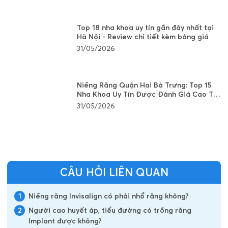
Top 18 nha khoa uy tín gần đây nhất tại
Hà Nội - Review chi tiết kèm bảng giá
31/05/2026
Niềng Răng Quận Hai Bà Trưng: Top 15
Nha Khoa Uy Tín Được Đánh Giá Cao Tại
Hà Nội
31/05/2026
CÂU HỎI LIÊN QUAN
1
Niềng răng Invisalign có phải nhổ răng không?
2
Người cao huyết áp, tiểu đường có trồng răng
Implant được không?