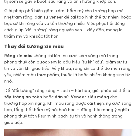
trị sớm sẽ gây ê buốt, sâu răng và ảnh hưởng khớp cắn.
Giải pháp phổ biến gồm trám thẩm mỹ cho trường hợp mẻ
nhẹ,trám răng, dán sứ veneer để tái tạo hình thể tự nhiên, hoặc
bọc sứ khi răng yếu và tổn thương nhiều. Việc phục hồi đúng
cách giúp “đổi tướng” răng nguyên vẹn – đầy đặn, mang lại
thẩm mỹ và khí sắc tốt hơn.
Thay đổi tướng xỉn màu
Răng xỉn màu
không chỉ làm nụ cười kém sáng mà trong
phong thuỷ còn được xem là dấu hiệu “tụ khí xấu”, giảm sự tự
tin và vận khí giao tiếp. Về y khoa, răng xỉn có thể do men răng
yếu, nhiễm màu thực phẩm, thuốc lá hoặc nhiễm kháng sinh từ
nhỏ.
Để “đổi tướng” răng sáng – sạch – hài hòa, giải pháp có thể là
tẩy trắng an toàn
hoặc
dán sứ Veneer siêu mỏng
cho
trường hợp xỉn nặng. Khi màu răng được cải thiện, nụ cười sáng
hơn, tổng thể thẩm mỹ hài hoà hơn – đồng thời mang ý nghĩa
phong thuỷ tốt về sự minh bạch, tự tin và hanh thông trong
giao tiếp.