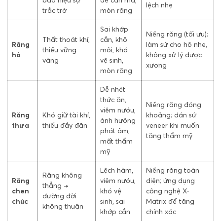
báo hiệu sự
dễ cắn má,
lệch nhẹ
trắc trở
mòn răng
Sai khớp
Niềng răng (tối ưu);
Thất thoát khí,
cắn, khô
Răng
làm sứ cho hô nhẹ,
thiếu vững
môi, khó
hô
không xử lý được
vàng
vệ sinh,
xương
mòn răng
Dễ nhét
thức ăn,
Niềng răng đóng
viêm nướu,
Răng
Khó giữ tài khí,
khoảng; dán sứ
ảnh hưởng
thưa
thiếu đầy đặn
veneer khi muốn
phát âm,
tăng thẩm mỹ
mất thẩm
mỹ
Lệch hàm,
Niềng răng toàn
Răng không
Răng
viêm nướu,
diện; ứng dụng
thẳng →
chen
khó vệ
công nghệ X-
đường đời
chúc
sinh, sai
Matrix để tăng
không thuận
khớp cắn
chính xác