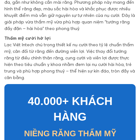
đa, gần như không cần mài răng. Phương pháp này mang đến
hình thể răng đẹp, màu sắc hài hòa và khắc phục được nhiều
khuyết điểm mà vẫn giữ nguyên sự tự nhiên của nụ cười. Đây là
giải pháp vừa thẩm mỹ vừa phù hợp quan niệm “tướng răng
đầy đặn – hài hòa” theo phong thuỷ.
Thẩm mỹ cười hở lợi
Lạc Việt Intech chú trọng thiết kế nụ cười theo tỷ lệ chuẩn thẩm
mỹ, cân đối từ răng đến đường viền lợi. Việc thay đổi tướng
răng từ điều chỉnh thân răng, cung cười và viền lợi được thực
hiện theo tiêu chuẩn y khoa nhằm đem lại nụ cười hài hòa, trẻ
trung và phù hợp phong thuỷ – thể hiện sự kín đáo, tròn đầy và
cân bằng.
40.000+ KHÁCH
HÀNG
NIỀNG RĂNG THẨM MỸ