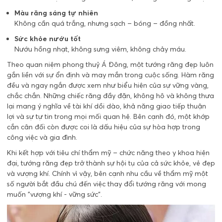
Màu răng sáng tự nhiên
Không cần quá trắng, nhưng sạch – bóng – đồng nhất.
Sức khỏe nướu tốt
Nướu hồng nhạt, không sưng viêm, không chảy máu.
Theo quan niệm phong thuỷ Á Đông, một tướng răng đẹp luôn
gắn liền với sự ổn định và may mắn trong cuộc sống. Hàm răng
đều và ngay ngắn được xem như biểu hiện của sự vững vàng,
chắc chắn. Những chiếc răng đầy đặn, không hô và không thưa
lại mang ý nghĩa về tài khí dồi dào, khả năng giao tiếp thuận
lợi và sự tự tin trong mọi mối quan hệ. Bên cạnh đó, một khớp
cắn cân đối còn được coi là dấu hiệu của sự hòa hợp trong
công việc và gia đình.
Khi kết hợp với tiêu chí thẩm mỹ – chức năng theo y khoa hiện
đại, tướng răng đẹp trở thành sự hội tụ của cả sức khỏe, vẻ đẹp
và vượng khí. Chính vì vậy, bên cạnh nhu cầu về thẩm mỹ một
số người bắt đầu chú đến việc thay đổi tướng răng với mong
muốn "vượng khí - vững sức".