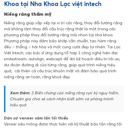
Khoa tại Nha Khoa Lạc việt intech
Niềng răng thẩm mỹ
Niềng răng
giúp sắp xếp lại vị trí các răng, thay đổi tướng răng
mà không làm thay đổi cấu trúc răng thật là một trong các
phương pháp thay đổi tướng răng mũi nhọn tại nha khoa.
Phương pháp này đảm bảo khớp cắn chuẩn, tạo hàm răng
đều – thẳng – hài hòa và một cung cười đẹp tự nhiên. Tại Lạc
Việt Intech, các bác sĩ ứng dụng tổ hợp 3 công nghệ hiện đại:
smilestream, autolign, webcept để lên kế hoạch điều trị tối ưu,
dự đoán đường đi của từng răng, giúp quá trình niềng hiệu
quả, cải thiện cả cấu trúc khuôn mặt và đảm bảo quá trình
niềng răng an toàn, răng khoẻ đẹp.
Xem thêm:
3 Biến chứng của niềng răng cực kỳ nguy hiểm,
Chuyên gia chia sẻ cách nhận biết sớm và phòng tránh
hiệu
quả
Dán sứ veneer xâm lấn tối thiểu
Veneer siêu mỏng được thực hiện với kỹ thuật bảo tồn răng tối