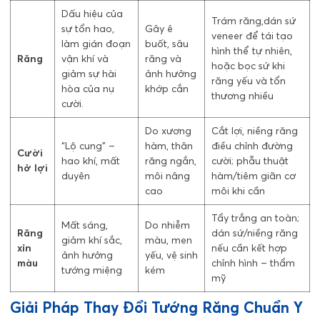
Dấu hiệu của
Trám răng,dán sứ
sự tổn hao,
Gây ê
veneer để tái tạo
làm gián đoạn
buốt, sâu
hình thể tự nhiên,
Răng
vận khí và
răng và
hoặc bọc sứ khi
giảm sự hài
ảnh hưởng
răng yếu và tổn
hòa của nụ
khớp cắn
thương nhiều
cười.
Do xương
Cắt lợi, niềng răng
“Lộ cung” –
hàm, thân
điều chỉnh đường
Cười
hao khí, mất
răng ngắn,
cười; phẫu thuật
hở lợi
duyên
môi nâng
hàm/tiêm giãn cơ
cao
môi khi cần
Tẩy trắng an toàn;
Mất sáng,
Do nhiễm
Răng
dán sứ/niềng răng
giảm khí sắc,
màu, men
xỉn
nếu cần kết hợp
ảnh hưởng
yếu, vệ sinh
màu
chỉnh hình – thẩm
tướng miệng
kém
mỹ
Giải Pháp Thay Đổi Tướng Răng Chuẩn Y