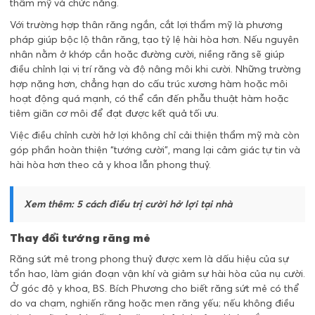
thẩm mỹ và chức năng.
Với trường hợp thân răng ngắn, cắt lợi thẩm mỹ là phương
pháp giúp bộc lộ thân răng, tạo tỷ lệ hài hòa hơn. Nếu nguyên
nhân nằm ở khớp cắn hoặc đường cười, niềng răng sẽ giúp
điều chỉnh lại vị trí răng và độ nâng môi khi cười. Những trường
hợp nặng hơn, chẳng hạn do cấu trúc xương hàm hoặc môi
hoạt động quá mạnh, có thể cần đến phẫu thuật hàm hoặc
tiêm giãn cơ môi để đạt được kết quả tối ưu.
Việc điều chỉnh cười hở lợi không chỉ cải thiện thẩm mỹ mà còn
góp phần hoàn thiện “tướng cười”, mang lại cảm giác tự tin và
hài hòa hơn theo cả y khoa lẫn phong thuỷ.
Xem thêm:
5 cách điều trị cười hở lợi tại nhà
Thay đổi tướng răng mẻ
Răng sứt mẻ trong phong thuỷ được xem là dấu hiệu của sự
tổn hao, làm gián đoạn vận khí và giảm sự hài hòa của nụ cười.
Ở góc độ y khoa, BS. Bích Phương cho biết răng sứt mẻ có thể
do va chạm, nghiến răng hoặc men răng yếu; nếu không điều