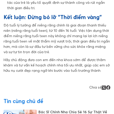
tác của trẻ là yếu tố quyết định sự thành công và rút ngắn
thời gian điều trị.
Kết luận: Đừng bỏ lỡ "Thời điểm vàng"
Độ tuổi lý tưởng để niềng răng chính là giai đoạn thanh thiếu
niên (niềng răng tuổi teen), từ 10 đến 16 tuổi. Việc tận dụng thời
điểm niềng răng tuổi teen này không chỉ mang lại lợi ích niềng
răng tuổi teen về mặt thẩm mỹ vượt trội, thời gian điều trị ngắn
hơn, mà còn là sự đầu tư bền vững cho sức khỏe răng miệng
và sự tự tin trọn đời của trẻ.
Hãy chủ động đưa con em đến nha khoa sớm để được thăm
khám và tư vấn kế hoạch chỉnh nha tối ưu nhất, giúp các em sở
hữu nụ cười đẹp rạng ngỡ khi bước vào tuổi trưởng thành.
Chia sẻ
Tin cùng chủ đề
Bác Sĩ Chỉnh Nha Chia Sẻ 16 Sự Thật Về