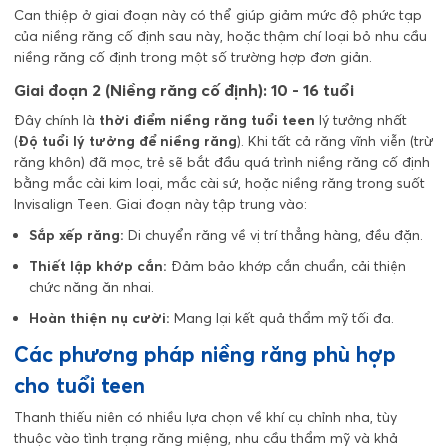
Can thiệp ở giai đoạn này có thể giúp giảm mức độ phức tạp
của niềng răng cố định sau này, hoặc thậm chí loại bỏ nhu cầu
niềng răng cố định trong một số trường hợp đơn giản.
Giai đoạn 2 (Niềng răng cố định): 10 - 16 tuổi
Đây chính là
thời điểm niềng răng tuổi teen
lý tưởng nhất
(
Độ tuổi lý tưởng để niềng răng
). Khi tất cả răng vĩnh viễn (trừ
răng khôn) đã mọc, trẻ sẽ bắt đầu quá trình niềng răng cố định
bằng mắc cài kim loại, mắc cài sứ, hoặc niềng răng trong suốt
Invisalign Teen. Giai đoạn này tập trung vào:
Sắp xếp răng:
Di chuyển răng về vị trí thẳng hàng, đều đặn.
Thiết lập khớp cắn:
Đảm bảo khớp cắn chuẩn, cải thiện
chức năng ăn nhai.
Hoàn thiện nụ cười:
Mang lại kết quả thẩm mỹ tối đa.
Các phương pháp niềng răng phù hợp
cho tuổi teen
Thanh thiếu niên có nhiều lựa chọn về khí cụ chỉnh nha, tùy
thuộc vào tình trạng răng miệng, nhu cầu thẩm mỹ và khả