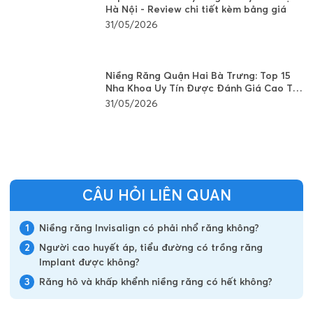
Hà Nội - Review chi tiết kèm bảng giá
31/05/2026
Niềng Răng Quận Hai Bà Trưng: Top 15
Nha Khoa Uy Tín Được Đánh Giá Cao Tại
Hà Nội
31/05/2026
CÂU HỎI LIÊN QUAN
1
Niềng răng Invisalign có phải nhổ răng không?
2
Người cao huyết áp, tiểu đường có trồng răng
Implant được không?
3
Răng hô và khấp khểnh niềng răng có hết không?