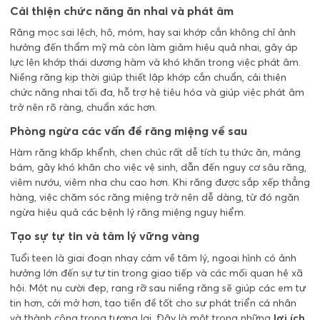
Cải thiện chức năng ăn nhai và phát âm
Răng mọc sai lệch, hô, móm, hay sai khớp cắn không chỉ ảnh
hưởng đến thẩm mỹ mà còn làm giảm hiệu quả nhai, gây áp
lực lên khớp thái dương hàm và khó khăn trong việc phát âm.
Niềng răng kịp thời giúp thiết lập khớp cắn chuẩn, cải thiện
chức năng nhai tối đa, hỗ trợ hệ tiêu hóa và giúp việc phát âm
trở nên rõ ràng, chuẩn xác hơn.
Phòng ngừa các vấn đề răng miệng về sau
Hàm răng khấp khểnh, chen chúc rất dễ tích tụ thức ăn, mảng
bám, gây khó khăn cho việc vệ sinh, dẫn đến nguy cơ sâu răng,
viêm nướu, viêm nha chu cao hơn. Khi răng được sắp xếp thẳng
hàng, việc chăm sóc răng miệng trở nên dễ dàng, từ đó ngăn
ngừa hiệu quả các bệnh lý răng miệng nguy hiểm.
Tạo sự tự tin và tâm lý vững vàng
Tuổi teen là giai đoạn nhạy cảm về tâm lý, ngoại hình có ảnh
hưởng lớn đến sự tự tin trong giao tiếp và các mối quan hệ xã
hội. Một nụ cười đẹp, rạng rỡ sau niềng răng sẽ giúp các em tự
tin hơn, cởi mở hơn, tạo tiền đề tốt cho sự phát triển cá nhân
và thành công trong tương lai. Đây là một trong những
lợi ích