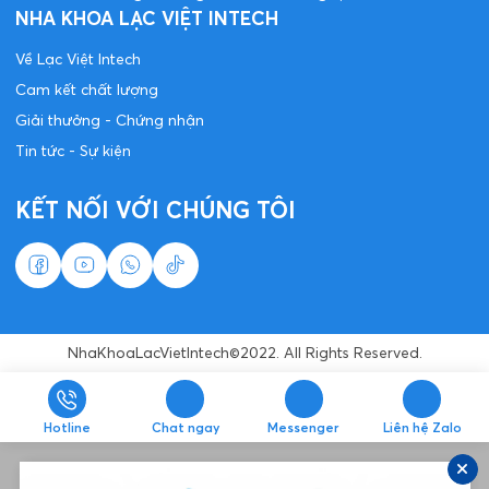
NHA KHOA LẠC VIỆT INTECH
Về Lạc Việt Intech
Cam kết chất lượng
Giải thưởng - Chứng nhận
Tin tức - Sự kiện
KẾT NỐI VỚI CHÚNG TÔI
NhaKhoaLacVietIntech©2022. All Rights Reserved.
Hotline
Chat ngay
Messenger
Liên hệ Zalo