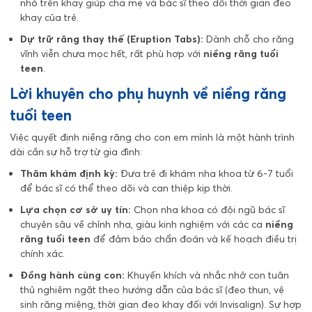
nhỏ trên khay giúp cha mẹ và bác sĩ theo dõi thời gian đeo
khay của trẻ.
Dự trữ răng thay thế (Eruption Tabs):
Dành chỗ cho răng
vĩnh viễn chưa mọc hết, rất phù hợp với
niềng răng tuổi
teen
.
Lời khuyên cho phụ huynh về niềng răng
tuổi teen
Việc quyết định niềng răng cho con em mình là một hành trình
dài cần sự hỗ trợ từ gia đình:
Thăm khám định kỳ:
Đưa trẻ đi khám nha khoa từ 6-7 tuổi
để bác sĩ có thể theo dõi và can thiệp kịp thời.
Lựa chọn cơ sở uy tín:
Chọn nha khoa có đội ngũ bác sĩ
chuyên sâu về chỉnh nha, giàu kinh nghiệm với các ca
niềng
răng tuổi teen
để đảm bảo chẩn đoán và kế hoạch điều trị
chính xác.
Đồng hành cùng con:
Khuyến khích và nhắc nhở con tuân
thủ nghiêm ngặt theo hướng dẫn của bác sĩ (đeo thun, vệ
sinh răng miệng, thời gian đeo khay đối với Invisalign). Sự hợp