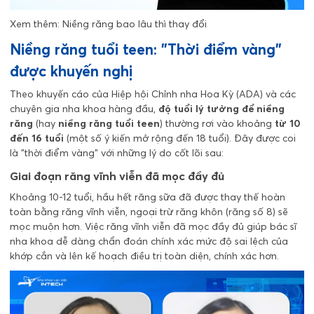
Xem thêm:
Niềng răng bao lâu thì thay đổi
Niềng răng tuổi teen: "Thời điểm vàng"
được khuyến nghị
Theo khuyến cáo của Hiệp hội Chỉnh nha Hoa Kỳ (ADA) và các
chuyên gia nha khoa hàng đầu,
độ tuổi lý tưởng để niềng
răng
(hay
niềng răng tuổi teen
) thường rơi vào khoảng
từ 10
đến 16 tuổi
(một số ý kiến mở rộng đến 18 tuổi). Đây được coi
là "thời điểm vàng" với những lý do cốt lõi sau:
Giai đoạn răng vĩnh viễn đã mọc đầy đủ
Khoảng 10-12 tuổi, hầu hết răng sữa đã được thay thế hoàn
toàn bằng răng vĩnh viễn, ngoại trừ răng khôn (răng số 8) sẽ
mọc muộn hơn. Việc răng vĩnh viễn đã mọc đầy đủ giúp bác sĩ
nha khoa dễ dàng chẩn đoán chính xác mức độ sai lệch của
khớp cắn và lên kế hoạch điều trị toàn diện, chính xác hơn.