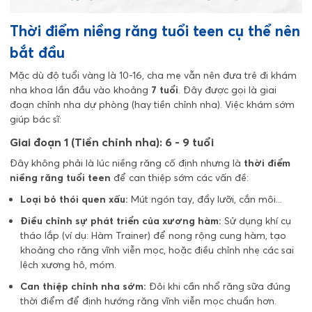
Thời điểm niềng răng tuổi teen cụ thể nên
bắt đầu
Mặc dù độ tuổi vàng là 10-16, cha mẹ vẫn nên đưa trẻ đi khám
nha khoa lần đầu vào khoảng
7 tuổi
. Đây được gọi là giai
đoạn chỉnh nha dự phòng (hay tiền chỉnh nha). Việc khám sớm
giúp bác sĩ:
Giai đoạn 1 (Tiền chỉnh nha): 6 - 9 tuổi
Đây không phải là lúc niềng răng cố định nhưng là
thời điểm
niềng răng tuổi teen
để can thiệp sớm các vấn đề:
Loại bỏ thói quen xấu:
Mút ngón tay, đẩy lưỡi, cắn môi...
Điều chỉnh sự phát triển của xương hàm:
Sử dụng khí cụ
tháo lắp (ví dụ: Hàm Trainer) để nong rộng cung hàm, tạo
khoảng cho răng vĩnh viễn mọc, hoặc điều chỉnh nhẹ các sai
lệch xương hô, móm.
Can thiệp chỉnh nha sớm:
Đôi khi cần nhổ răng sữa đúng
thời điểm để định hướng răng vĩnh viễn mọc chuẩn hơn.