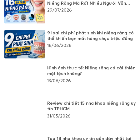
Niềng Răng Mà Rất Nhiều Người Vẫn
Đang Hiểu Sai
29/07/2026
9 loại chi phí phát sinh khi niềng răng có
thể khiến bạn mất hàng chục triệu đồng
16/06/2026
Hình ảnh thực tế: Niềng răng có cải thiện
mặt lệch không?
13/06/2026
Review chi tiết 15 nha khoa niềng răng uy
tín TPHCM
31/05/2026
Top 18 nha khoa uy tín gần đây nhất tại