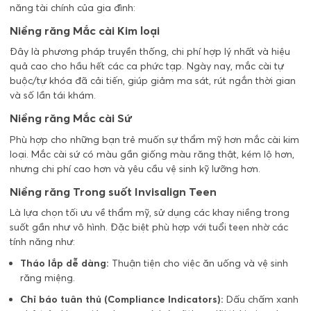
năng tài chính của gia đình:
Niềng răng Mắc cài Kim loại
Đây là phương pháp truyền thống, chi phí hợp lý nhất và hiệu
quả cao cho hầu hết các ca phức tạp. Ngày nay, mắc cài tự
buộc/tự khóa đã cải tiến, giúp giảm ma sát, rút ngắn thời gian
và số lần tái khám.
Niềng răng Mắc cài Sứ
Phù hợp cho những bạn trẻ muốn sự thẩm mỹ hơn mắc cài kim
loại. Mắc cài sứ có màu gần giống màu răng thật, kém lộ hơn,
nhưng chi phí cao hơn và yêu cầu vệ sinh kỹ lưỡng hơn.
Niềng răng Trong suốt Invisalign Teen
Là lựa chọn tối ưu về thẩm mỹ, sử dụng các khay niềng trong
suốt gần như vô hình. Đặc biệt phù hợp với tuổi teen nhờ các
tính năng như:
Tháo lắp dễ dàng:
Thuận tiện cho việc ăn uống và vệ sinh
răng miệng.
Chỉ báo tuân thủ (Compliance Indicators):
Dấu chấm xanh