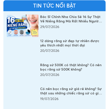
TIN TỨC NỔI BẬT
Bác Sĩ Chỉnh Nha Chia Sẻ 16 Sự Thật
Về Niềng Răng Mà Rất Nhiều Người
Vẫn Đang Hiểu Sai
29/07/2026
12 dáng răng sứ đẹp tự nhiên được
yêu thích nhất mọi thời đại
20/07/2026
Răng sứ 500K có thật không? Có nên
bọc răng sứ 500K không?
20/07/2026
Có nên bọc răng sứ giá rẻ không? Sự
thật sau những chiếc răng sứ có giá
vài trăm nghìn
19/07/2026