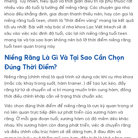
miệng. Tuy nhiên, hiệu quả và thời gian điều trị lại phụ thuộc rất
nhiều vào độ tuổi lý tưởng để niềng răng. Các chuyên gia nha
khoa đều khẳng định, giai đoạn thanh thiếu niên, hay còn gọi là
niềng răng tuổi teen, chính là "thời điểm vàng" mang lại kết quả
tối ưu nhất. Bài viết này bác sĩ
nha khoa Lạc Việt Intech
sẽ đi
sâu vào việc xác định độ tuổi, các lợi ích niềng răng tuổi teen
mang lại và tại sao bạn không nên bỏ lỡ thời điểm niềng răng
tuổi teen quan trọng này.
Niềng Răng Là Gì Và Tại Sao Cần Chọn
Đúng Thời Điểm?
Niềng răng (chỉnh nha) là quá trình sử dụng các khí cụ nha khoa
(mắc cài, khay trong suốt, hàm trainer...) để tạo lực kéo, đẩy
răng từ từ di chuyển về vị trí mong muốn trên cung hàm, đồng
thời điều chỉnh khớp cắn về trạng thái chuẩn xác.
Việc chọn đúng thời điểm để niềng răng là cực kỳ quan trọng vì
nó liên quan trực tiếp đến sự phát triển của xương hàm và
răng. Ở mỗi giai đoạn tuổi, xương hàm có độ mềm dẻo khác
nhau. Khi xương hàm còn đang phát triển, việc di chuyển răng
và điều chỉnh cấu trúc hàm sẽ dễ dàng hơn, ít đau đớn và