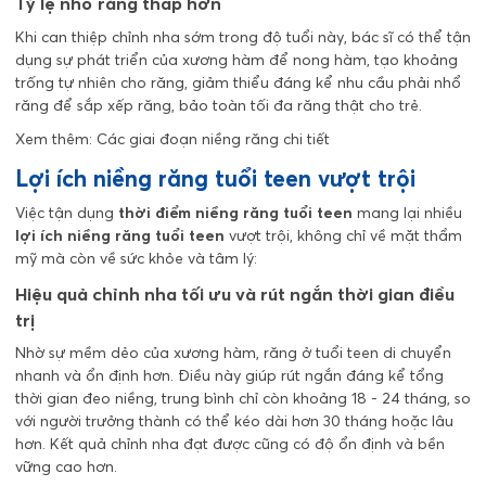
Tỷ lệ nhổ răng thấp hơn
Khi can thiệp chỉnh nha sớm trong độ tuổi này, bác sĩ có thể tận
dụng sự phát triển của xương hàm để nong hàm, tạo khoảng
trống tự nhiên cho răng, giảm thiểu đáng kể nhu cầu phải nhổ
răng để sắp xếp răng, bảo toàn tối đa răng thật cho trẻ.
Xem thêm:
Các giai đoạn niềng răng chi tiết
Lợi ích niềng răng tuổi teen vượt trội
Việc tận dụng
thời điểm niềng răng tuổi teen
mang lại nhiều
lợi ích niềng răng tuổi teen
vượt trội, không chỉ về mặt thẩm
mỹ mà còn về sức khỏe và tâm lý:
Hiệu quả chỉnh nha tối ưu và rút ngắn thời gian điều
trị
Nhờ sự mềm dẻo của xương hàm, răng ở tuổi teen di chuyển
nhanh và ổn định hơn. Điều này giúp rút ngắn đáng kể tổng
thời gian đeo niềng, trung bình chỉ còn khoảng 18 - 24 tháng, so
với người trưởng thành có thể kéo dài hơn 30 tháng hoặc lâu
hơn. Kết quả chỉnh nha đạt được cũng có độ ổn định và bền
vững cao hơn.