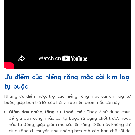
Ưu điểm của niềng răng mắc cài kim loại
tự buộc
Những ưu điểm vượt trội của niềng răng mắc cài kim loại tự
buộc, giúp bạn trả lời câu hỏi vì sao nên chọn mắc cài này:
Giảm đau nhức, tăng sự thoải mái:
Thay vì sử dụng chun
để giữ dây cung, mắc cài tự buộc sử dụng chốt trượt hoặc
nắp tự động, giúp giảm ma sát lên răng. Điều này không chỉ
giúp răng di chuyển nhẹ nhàng hơn mà còn hạn chế tối đa