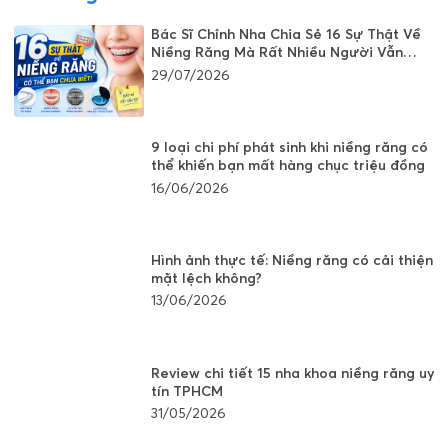
Bác Sĩ Chỉnh Nha Chia Sẻ 16 Sự Thật Về
Niềng Răng Mà Rất Nhiều Người Vẫn
Đang Hiểu Sai
29/07/2026
9 loại chi phí phát sinh khi niềng răng có
thể khiến bạn mất hàng chục triệu đồng
16/06/2026
Hình ảnh thực tế: Niềng răng có cải thiện
mặt lệch không?
13/06/2026
Review chi tiết 15 nha khoa niềng răng uy
tín TPHCM
31/05/2026