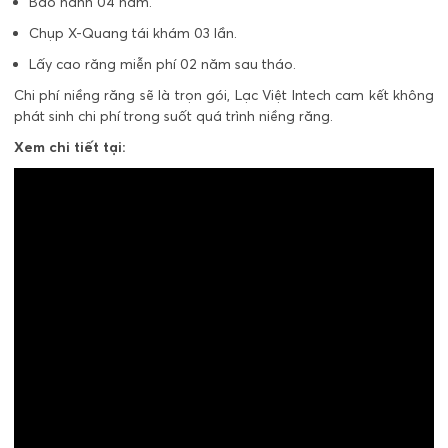
Bảo hành 04 năm.
Chụp X-Quang tái khám 03 lần.
Lấy cao răng miễn phí 02 năm sau tháo.
Chi phí niềng răng sẽ là trọn gói, Lạc Việt Intech cam kết không
phát sinh chi phí trong suốt quá trình niềng răng.
Xem chi tiết tại: