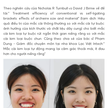
Theo nghiên cứu của
Nicholas R Turnbull
David J Birnie về đề
và
tài:"
Treatment efficiency of conventional vs self-ligating
brackets: effects of archwire size and material
" (tạm dịch:
Hiệu
quả điều trị của mắc cài thông thường so với mắc cài tự buộc:
ảnh hưởng của kích thước và chất liệu dây cung) cho biết mắc
cài kim loại tự buộc rút ngắn thời gian niềng răng so với mắc
cài kim loại buộc chun. Cũng theo chia sẻ của bác sĩ Phạm
Dung - Giám đốc chuyên môn tại nha khoa Lạc Việt Intech:"
Mắc cài kim loại tự động mang lại cảm giác thoải mái, ít đau
hơn cho người niềng răng"