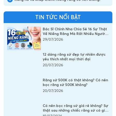
TIN TỨC NỔI BẬT
Bác Sĩ Chỉnh Nha Chia Sẻ 16 Sự Thật
Về Niềng Răng Mà Rất Nhiều Người
Vẫn Đang Hiểu Sai
29/07/2026
12 dáng răng sứ đẹp tự nhiên được
yêu thích nhất mọi thời đại
20/07/2026
Răng sứ 500K có thật không? Có nên
bọc răng sứ 500K không?
20/07/2026
Có nên bọc răng sứ giá rẻ không? Sự
thật sau những chiếc răng sứ có giá
vài trăm nghìn