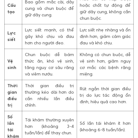
Bao gồm mắc cài, dây
Cấu
hoặc chốt tự động để
cung và chun buộc để
tạo
giữ dây cung, không cần
giữ dây cung.
chun buộc.
Lực siết mạnh, có thể
Lực siết nhẹ nhàng và ổn
Lực
gây khó chịu và đau
định hơn, giảm cảm giác
siết
hơn cho người đeo.
đau và khó chịu.
Chun buộc dễ bám
Không có chun buộc, dễ
Vệ
thức ăn, khó vệ sinh,
vệ sinh hơn, giảm nguy
sinh
tăng nguy cơ sâu răng
cơ mắc các bệnh răng
và viêm nướu.
miệng.
Thời
Thời gian điều trị
Rút ngắn thời gian điều
gian
thường kéo dài hơn do
trị do lực tác động ổn
điều
cần nhiều lần điều
định, hiệu quả cao hơn.
trị
chỉnh.
Số
Tái khám thường xuyên
lần
Số lần tái khám ít hơn
hơn (khoảng 3-4
tái
(khoảng 6-8 tuần/lần).
tuần/lần) để thay chun.
khám