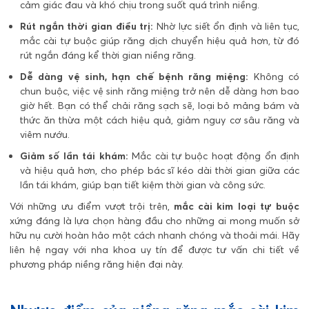
cảm giác đau và khó chịu trong suốt quá trình niềng.
Rút ngắn thời gian điều trị:
Nhờ lực siết ổn định và liên tục,
mắc cài tự buộc giúp răng dịch chuyển hiệu quả hơn, từ đó
rút ngắn đáng kể thời gian niềng răng.
Dễ dàng vệ sinh, hạn chế bệnh răng miệng:
Không có
chun buộc, việc vệ sinh răng miệng trở nên dễ dàng hơn bao
giờ hết. Bạn có thể chải răng sạch sẽ, loại bỏ mảng bám và
thức ăn thừa một cách hiệu quả, giảm nguy cơ sâu răng và
viêm nướu.
Giảm số lần tái khám:
Mắc cài tự buộc hoạt động ổn định
và hiệu quả hơn, cho phép bác sĩ kéo dài thời gian giữa các
lần tái khám, giúp bạn tiết kiệm thời gian và công sức.
Với những ưu điểm vượt trội trên,
mắc cài kim loại tự buộc
xứng đáng là lựa chọn hàng đầu cho những ai mong muốn sở
hữu nụ cười hoàn hảo một cách nhanh chóng và thoải mái. Hãy
liên hệ ngay với nha khoa uy tín để được tư vấn chi tiết về
phương pháp niềng răng hiện đại này.