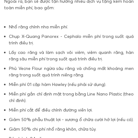
Ngoài ra, bạn sẽ được tận hưởng nhiều dịch vụ tặng kèm hoàn
toàn miễn phí, bao gồm:
Nhổ răng chỉnh nha miễn phí.
Chụp X-Quang Panorex - Cephalo miễn phí trong suốt quá
trình điều trị.
Lấy cao răng và làm sạch vôi viêm, viêm quanh răng, hàn
răng sâu miễn phí trong suốt quá trình điều trị.
Phủ Vecne Flour ngừa sâu răng và chống mất khoáng men
răng trong suốt quá trình niềng răng.
Miễn phí 01 cặp hàm Hawley (nếu phải sử dụng).
Miễn phí gắn chỉ định mặt trong bằng Line Nano Plastic (theo
chỉ định).
Miễn phí cắt để điều chỉnh đường viền lợi.
Giảm 50% phẫu thuật lợi - xương ổ chữa cười hở lợi (nếu có).
Giảm 50% chi phí nhổ răng khôn, chữa tủy.