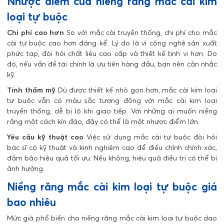
Nhược điểm của niềng răng mắc cài kim
loại tự buộc
Chi phí cao hơn
So với mắc cài truyền thống, chi phí cho mắc
cài tự buộc cao hơn đáng kể. Lý do là vì công nghệ sản xuất
phức tạp, đòi hỏi chất liệu cao cấp và thiết kế tinh vi hơn. Do
đó, nếu vấn đề tài chính là ưu tiên hàng đầu, bạn nên cân nhắc
kỹ.
Tính thẩm mỹ
Dù được thiết kế nhỏ gọn hơn, mắc cài kim loại
tự buộc vẫn có màu sắc tương đồng với mắc cài kim loại
truyền thống, dễ bị lộ khi giao tiếp. Với những ai muốn niềng
răng một cách kín đáo, đây có thể là một nhược điểm lớn.
Yêu cầu kỹ thuật cao
Việc sử dụng mắc cài tự buộc đòi hỏi
bác sĩ có kỹ thuật và kinh nghiệm cao để điều chỉnh chính xác,
đảm bảo hiệu quả tối ưu. Nếu không, hiệu quả điều trị có thể bị
ảnh hưởng.
Niềng răng mắc cài kim loại tự buộc giá
bao nhiêu
Mức giá phổ biến cho niềng răng mắc cài kim loại tự buộc dao