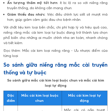
Ấn tượng thẩm mỹ tốt hơn
: ít bị lộ ra so với niềng răng
truyền thống, do không cần mang chun.
Giảm thiểu đau nhức
: Việc điều chỉnh lực siết sẽ mượt mà
hơn, giúp giảm cảm giác đau cho bệnh nhân.
Với chất liệu kim loại bền chắc, chi phí hợp lý và hiệu quả cao,
niềng răng mắc cài kim loại tự buộc đang trở thành lựa chọn
phổ biến cho những ai muốn chỉnh nha an toàn, nhanh chóng
và tiết kiệm.
Đọc thêm:
Mắc cài kim loại niềng răng - Ưu nhược điểm của
từng loại
So sánh giữa niềng răng mắc cài truyền
thống và tự buộc
So sánh giữa mắc cài kim loại buộc chun và mắc cài kim
loại tự động
Đặc
Mắc cài kim loại buộc
Mắc cài kim loại tự
điểm
chun
động
Mắc cài có nắp trượt