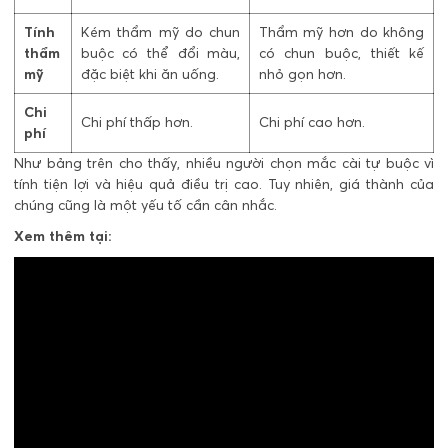
Tính
Kém thẩm mỹ do chun
Thẩm mỹ hơn do không
thẩm
buộc có thể đổi màu,
có chun buộc, thiết kế
mỹ
đặc biệt khi ăn uống.
nhỏ gọn hơn.
Chi
Chi phí thấp hơn.
Chi phí cao hơn.
phí
Như bảng trên cho thấy, nhiều người chọn mắc cài tự buộc vì
tính tiện lợi và hiệu quả điều trị cao. Tuy nhiên, giá thành của
chúng cũng là một yếu tố cần cân nhắc.
Xem thêm tại: