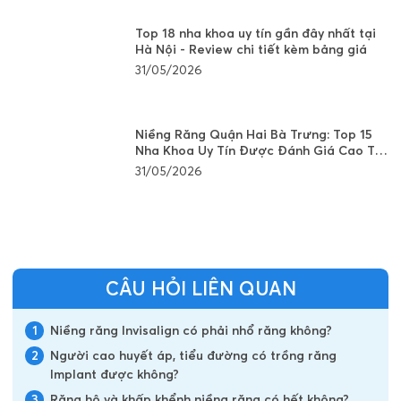
Top 18 nha khoa uy tín gần đây nhất tại
Hà Nội - Review chi tiết kèm bảng giá
31/05/2026
Niềng Răng Quận Hai Bà Trưng: Top 15
Nha Khoa Uy Tín Được Đánh Giá Cao Tại
Hà Nội
31/05/2026
CÂU HỎI LIÊN QUAN
1
Niềng răng Invisalign có phải nhổ răng không?
2
Người cao huyết áp, tiểu đường có trồng răng
Implant được không?
3
Răng hô và khấp khểnh niềng răng có hết không?