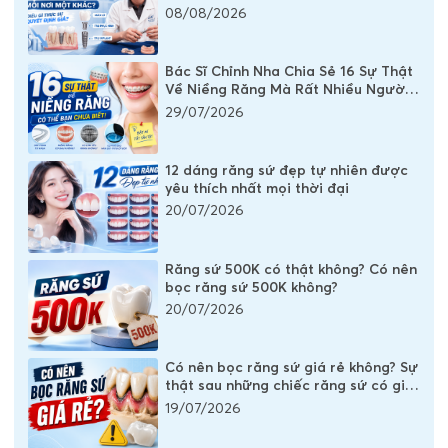
Chi Phí Một Chiếc Răng Implant
08/08/2026
Bác Sĩ Chỉnh Nha Chia Sẻ 16 Sự Thật
Về Niềng Răng Mà Rất Nhiều Người
Vẫn Đang Hiểu Sai
29/07/2026
12 dáng răng sứ đẹp tự nhiên được
yêu thích nhất mọi thời đại
20/07/2026
Răng sứ 500K có thật không? Có nên
bọc răng sứ 500K không?
20/07/2026
Có nên bọc răng sứ giá rẻ không? Sự
thật sau những chiếc răng sứ có giá
vài trăm nghìn
19/07/2026