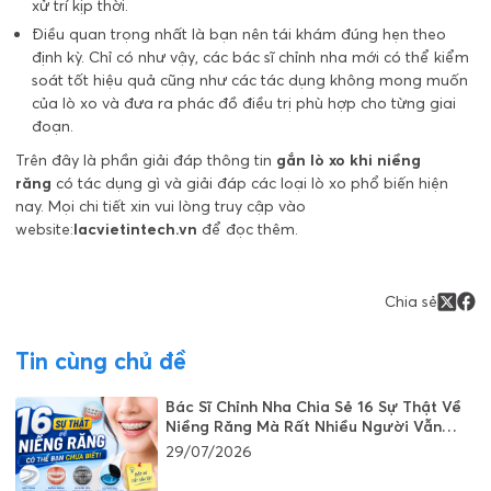
xử trí kịp thời.
Điều quan trọng nhất là bạn nên tái khám đúng hẹn theo
định kỳ. Chỉ có như vậy, các bác sĩ chỉnh nha mới có thể kiểm
soát tốt hiệu quả cũng như các tác dụng không mong muốn
của lò xo và đưa ra phác đồ điều trị phù hợp cho từng giai
đoạn.
Trên đây là phần giải đáp thông tin
gắn lò xo khi niềng
răng
có tác dụng gì và giải đáp các loại lò xo phổ biến hiện
nay. Mọi chi tiết xin vui lòng truy cập vào
website:
lacvietintech.vn
để đọc thêm.
Chia sẻ
Tin cùng chủ đề
Bác Sĩ Chỉnh Nha Chia Sẻ 16 Sự Thật Về
Niềng Răng Mà Rất Nhiều Người Vẫn
Đang Hiểu Sai
29/07/2026