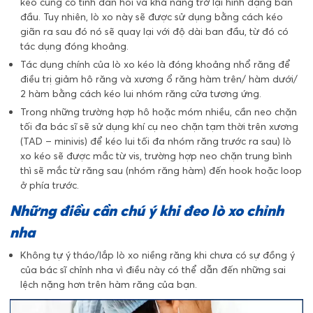
kéo cũng có tính đàn hồi và khả năng trở lại hình dạng ban
đầu. Tuy nhiên, lò xo này sẽ được sử dụng bằng cách kéo
giãn ra sau đó nó sẽ quay lại với độ dài ban đầu, từ đó có
tác dụng đóng khoảng.
Tác dụng chính của lò xo kéo là đóng khoảng nhổ răng để
điều trị giảm hô răng và xương ổ răng hàm trên/ hàm dưới/
2 hàm bằng cách kéo lui nhóm răng cửa tương ứng.
Trong những trường hợp hô hoặc móm nhiều, cần neo chặn
tối đa bác sĩ sẽ sử dụng khí cụ neo chặn tạm thời trên xương
(TAD – minivis) để kéo lui tối đa nhóm răng trước ra sau) lò
xo kéo sẽ được mắc từ vis, trường hợp neo chặn trung bình
thì sẽ mắc từ răng sau (nhóm răng hàm) đến hook hoặc loop
ở phía trước.
Những điều cần chú ý khi đeo lò xo chỉnh
nha
Không tự ý tháo/lắp lò xo niềng răng khi chưa có sự đồng ý
của bác sĩ chỉnh nha vì điều này có thể dẫn đến những sai
lệch nặng hơn trên hàm răng của bạn.