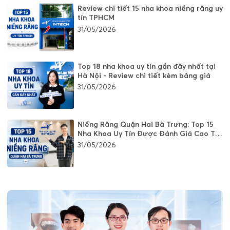
Review chi tiết 15 nha khoa niềng răng uy
tín TPHCM
31/05/2026
Top 18 nha khoa uy tín gần đây nhất tại
Hà Nội - Review chi tiết kèm bảng giá
31/05/2026
Niềng Răng Quận Hai Bà Trưng: Top 15
Nha Khoa Uy Tín Được Đánh Giá Cao Tại
Hà Nội
31/05/2026