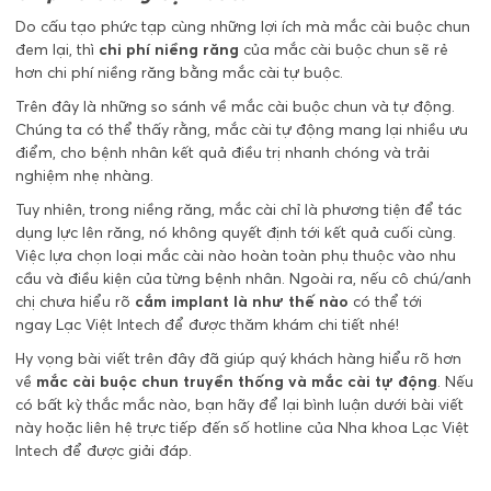
Do cấu tạo phức tạp cùng những lợi ích mà mắc cài buộc chun
đem lại, thì
chi phí niềng răng
của mắc cài buộc chun sẽ rẻ
hơn chi phí niềng răng bằng mắc cài tự buộc.
Trên đây là những so sánh về mắc cài buộc chun và tự động.
Chúng ta có thể thấy rằng, mắc cài tự động mang lại nhiều ưu
điểm, cho bệnh nhân kết quả điều trị nhanh chóng và trải
nghiệm nhẹ nhàng.
Tuy nhiên, trong niềng răng, mắc cài chỉ là phương tiện để tác
dụng lực lên răng, nó không quyết định tới kết quả cuối cùng.
Việc lựa chọn loại mắc cài nào hoàn toàn phụ thuộc vào nhu
cầu và điều kiện của từng bệnh nhân. Ngoài ra, nếu cô chú/anh
chị chưa hiểu rõ
cắm implant là như thế nào
có thể tới
ngay Lạc Việt Intech để được thăm khám chi tiết nhé!
Hy vọng bài viết trên đây đã giúp quý khách hàng hiểu rõ hơn
về
mắc cài buộc chun truyền thống và mắc cài tự động
. Nếu
có bất kỳ thắc mắc nào, bạn hãy để lại bình luận dưới bài viết
này hoặc liên hệ trực tiếp đến số hotline của Nha khoa Lạc Việt
Intech để được giải đáp.