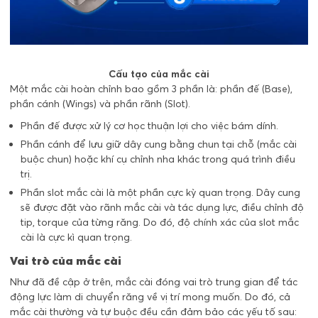
Cấu tạo của mắc cài
Một mắc cài hoàn chỉnh bao gồm 3 phần là: phần đế (Base),
phần cánh (Wings) và phần rãnh (Slot).
Phần đế được xử lý cơ học thuận lợi cho việc bám dính.
Phần cánh để lưu giữ dây cung bằng chun tại chỗ (mắc cài
buộc chun) hoặc khí cụ chỉnh nha khác trong quá trình điều
trị.
Phần slot mắc cài là một phần cực kỳ quan trọng. Dây cung
sẽ được đặt vào rãnh mắc cài và tác dụng lực, điều chỉnh độ
tip, torque của từng răng. Do đó, độ chính xác của slot mắc
cài là cực kì quan trọng.
Vai trò của mắc cài
Như đã đề cập ở trên, mắc cài đóng vai trò trung gian để tác
động lực làm di chuyển răng về vị trí mong muốn. Do đó, cả
mắc cài thường và tự buộc đều cần đảm bảo các yếu tố sau: