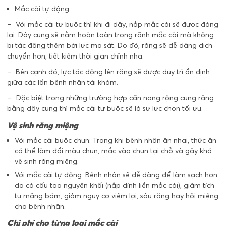
Mắc cài tự động
– Với mắc cài tự buộc thì khi đi dây, nắp mắc cài sẽ được đóng
lại. Dây cung sẽ nằm hoàn toàn trong rãnh mắc cài mà không
bị tác động thêm bởi lực ma sát. Do đó, răng sẽ dễ dàng dịch
chuyển hơn, tiết kiệm thời gian chỉnh nha.
– Bên cạnh đó, lực tác động lên răng sẽ được duy trì ổn định
giữa các lần bệnh nhân tái khám.
– Đặc biệt trong những trường hợp cần nong rộng cung răng
bằng dây cung thì mắc cài tự buộc sẽ là sự lực chọn tối ưu.
Vệ sinh răng miệng
Với mắc cài buộc chun: Trong khi bệnh nhân ăn nhai, thức ăn
có thể làm đổi màu chun, mắc vào chun tại chỗ và gây khó
vệ sinh răng miệng.
Với mắc cài tự động: Bệnh nhân sẽ dễ dàng để làm sạch hơn
do có cấu tạo nguyên khối (nắp dính liền mắc cài), giảm tích
tụ mảng bám, giảm nguy cơ viêm lợi, sâu răng hay hôi miệng
cho bệnh nhân.
Chi phí cho từng loại mắc cài