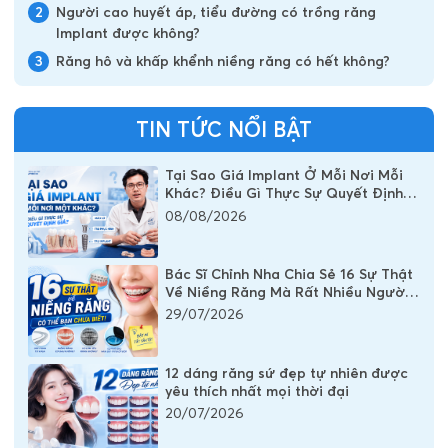
2
Người cao huyết áp, tiểu đường có trồng răng
Implant được không?
3
Răng hô và khấp khểnh niềng răng có hết không?
TIN TỨC NỔI BẬT
Tại Sao Giá Implant Ở Mỗi Nơi Mỗi
Khác? Điều Gì Thực Sự Quyết Định
Chi Phí Một Chiếc Răng Implant
08/08/2026
Bác Sĩ Chỉnh Nha Chia Sẻ 16 Sự Thật
Về Niềng Răng Mà Rất Nhiều Người
Vẫn Đang Hiểu Sai
29/07/2026
12 dáng răng sứ đẹp tự nhiên được
yêu thích nhất mọi thời đại
20/07/2026