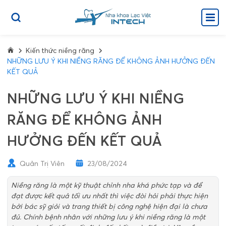
Kiến thức niềng răng
NHỮNG LƯU Ý KHI NIỀNG RĂNG ĐỂ KHÔNG ẢNH HƯỞNG ĐẾN
KẾT QUẢ
NHỮNG LƯU Ý KHI NIỀNG
RĂNG ĐỂ KHÔNG ẢNH
HƯỞNG ĐẾN KẾT QUẢ
Quản Trị Viên
23/08/2024
Niềng răng là một kỹ thuật chỉnh nha khá phức tạp và để
đạt được kết quả tối ưu nhất thì việc đòi hỏi phải thực hiện
bởi bác sỹ giỏi và trang thiết bị công nghệ hiện đại là chưa
đủ. Chính bệnh nhân với những lưu ý khi niềng răng là một