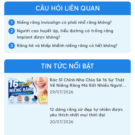
CÂU HỎI LIÊN QUAN
1
Niềng răng Invisalign có phải nhổ răng không?
2
Người cao huyết áp, tiểu đường có trồng răng
Implant được không?
3
Răng hô và khấp khểnh niềng răng có hết không?
TIN TỨC NỔI BẬT
Bác Sĩ Chỉnh Nha Chia Sẻ 16 Sự Thật
Về Niềng Răng Mà Rất Nhiều Người
Vẫn Đang Hiểu Sai
29/07/2026
12 dáng răng sứ đẹp tự nhiên được
yêu thích nhất mọi thời đại
20/07/2026