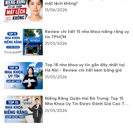
mặt lệch không?
13/06/2026
Review chi tiết 15 nha khoa niềng răng uy
tín TPHCM
31/05/2026
Top 18 nha khoa uy tín gần đây nhất tại
Hà Nội - Review chi tiết kèm bảng giá
31/05/2026
Niềng Răng Quận Hai Bà Trưng: Top 15
Nha Khoa Uy Tín Được Đánh Giá Cao Tại
Hà Nội
31/05/2026