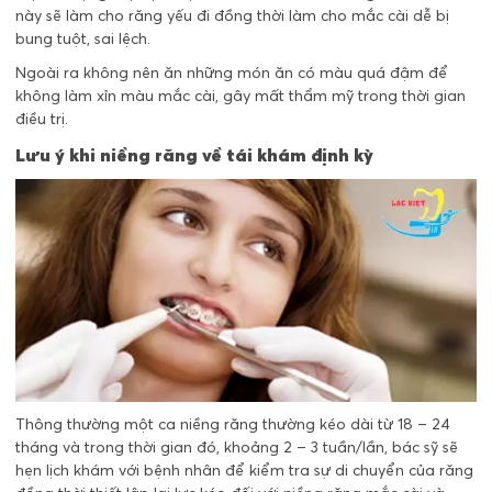
này sẽ làm cho răng yếu đi đồng thời làm cho mắc cài dễ bị
bung tuột, sai lệch.
Ngoài ra không nên ăn những món ăn có màu quá đậm để
không làm xỉn màu mắc cài, gây mất thẩm mỹ trong thời gian
điều trị.
Lưu ý khi niềng răng về tái khám định kỳ
Thông thường một ca niềng răng thường kéo dài từ 18 – 24
tháng và trong thời gian đó, khoảng 2 – 3 tuần/lần, bác sỹ sẽ
hẹn lịch khám với bệnh nhân để kiểm tra sự di chuyển của răng