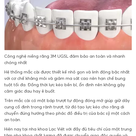
Công nghệ niềng răng 3M UGSL đảm bảo an toàn và nhanh
chóng nhất
Hệ thống mắc cài được thiết kế nhỏ gọn và linh động bậc nhất
với cơ chế khảng mỏi và giảm ma sát cao nên hạn chế bung
tuột tối đa. Đồng thời lực kéo bền bỉ, ổn định nên không gây
cảm giác đau hay ê buốt.
Trên mắc cài có một báp trượt tự động đóng mở giúp giữ dây
cung cố định trong rành trượt, từ đó tạo lực kéo cho răng di
chuyển đúng hướng theo phác đồ điều trị của bác sỹ một cách
an toàn.
Hiện nay tại nha khoa Lạc Việt với đầy đủ tiêu chí của một trung
tâm nha khoa chất lượng đã được chuyển giao độc quyền và