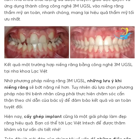
ứng dụng thành công công nghệ 3M UGSL vào niềng răng
thẩm mỹ an toàn, nhanh chóng, mang lại hiệu quả thẩm mỹ tối
ưu nhất.
Kết quả một trường hợp niềng răng bằng công nghệ 3M UGSL
tại nha khoa Lạc Việt
Nhờ phương pháp niềng răng 3M UGSL,
những lưu ý khi
niềng răng
sẽ bớt nặng nề hơn. Tuy nhiên dù lựa chọn phương
pháp nào thì bệnh nhân cũng phải thực hiện chăm sóc cẩn
thận theo chỉ dẫn của bác sỹ để đảm bảo kết quả và an toàn
tuyệt đối.
Hiện nay,
cấy ghép implant
cũng là một giải pháp làm đẹp
răng hiệu quả. Bạn có thể tới Lạc Việt Intech để được thăm
khám và tư vấn chi tiết nhé!
Trên đây là giải đáp của chúng tôi về vấn đề
những điều cần