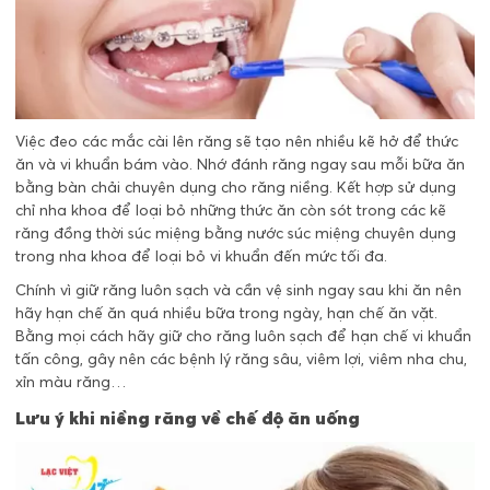
Việc đeo các mắc cài lên răng sẽ tạo nên nhiều kẽ hở để thức
ăn và vi khuẩn bám vào. Nhớ đánh răng ngay sau mỗi bữa ăn
bằng bàn chải chuyên dụng cho răng niềng. Kết hợp sử dụng
chỉ nha khoa để loại bỏ những thức ăn còn sót trong các kẽ
răng đồng thời súc miệng bằng nước súc miệng chuyên dụng
trong nha khoa để loại bỏ vi khuẩn đến mức tối đa.
Chính vì giữ răng luôn sạch và cần vệ sinh ngay sau khi ăn nên
hãy hạn chế ăn quá nhiều bữa trong ngày, hạn chế ăn vặt.
Bằng mọi cách hãy giữ cho răng luôn sạch để hạn chế vi khuẩn
tấn công, gây nên các bệnh lý răng sâu, viêm lợi, viêm nha chu,
xỉn màu răng…
Lưu ý khi niềng răng về chế độ ăn uống