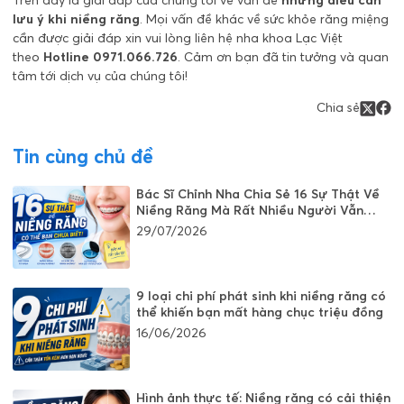
lưu ý khi niềng răng
. Mọi vấn đề khác về sức khỏe răng miệng
cần được giải đáp xin vui lòng liên hệ nha khoa Lạc Việt
theo
Hotline 0971.066.726
. Cảm ơn bạn đã tin tưởng và quan
tâm tới dịch vụ của chúng tôi!
Chia sẻ
Tin cùng chủ đề
Bác Sĩ Chỉnh Nha Chia Sẻ 16 Sự Thật Về
Niềng Răng Mà Rất Nhiều Người Vẫn
Đang Hiểu Sai
29/07/2026
9 loại chi phí phát sinh khi niềng răng có
thể khiến bạn mất hàng chục triệu đồng
16/06/2026
Hình ảnh thực tế: Niềng răng có cải thiện