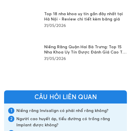
Top 18 nha khoa uy tín gần đây nhất tại
Hà Nội - Review chi tiết kèm bảng giá
31/05/2026
Niềng Răng Quận Hai Bà Trưng: Top 15
Nha Khoa Uy Tín Được Đánh Giá Cao Tại
Hà Nội
31/05/2026
CÂU HỎI LIÊN QUAN
1
Niềng răng Invisalign có phải nhổ răng không?
2
Người cao huyết áp, tiểu đường có trồng răng
Implant được không?