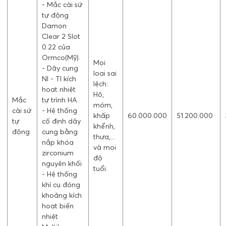
- Mắc cài sứ
tự động
Damon
Clear 2 Slot
0.22 của
Ormco(Mỹ).
Mọi
- Dây cung
loại sai
NI - TI kích
lệch:
hoạt nhiệt
Hô,
Mắc
tự trình HA.
móm,
cài sứ
- Hệ thống
khấp
60.000.000
51.200.000
tự
cố định dây
khểnh,
động
cung bằng
thưa,...
nắp khóa
và mọi
zirconium
độ
nguyên khối
tuổi.
- Hệ thống
khí cụ đóng
khoảng kích
hoạt biến
nhiệt