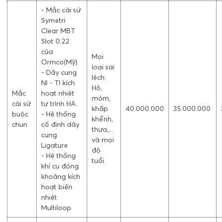
- Mắc cài sứ
Symetri
Clear MBT
Slot 0.22
của
Mọi
Ormco(Mỹ).
loại sai
- Dây cung
lệch:
NI - TI kích
Hô,
Mắc
hoạt nhiệt
móm,
cài sứ
tự trình HA.
khấp
40.000.000
35.000.000
buộc
- Hệ thống
khểnh,
chun
cố định dây
thưa,...
cung
và mọi
Ligature
độ
- Hệ thống
tuổi.
khí cụ đóng
khoảng kích
hoạt biến
nhiệt
Multiloop