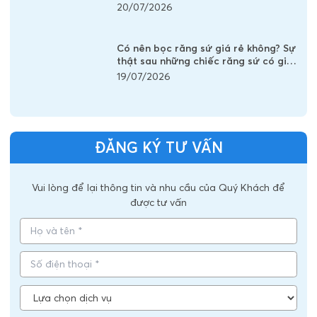
20/07/2026
Có nên bọc răng sứ giá rẻ không? Sự
thật sau những chiếc răng sứ có giá
vài trăm nghìn
19/07/2026
ĐĂNG KÝ TƯ VẤN
Vui lòng để lại thông tin và nhu cầu của Quý Khách để
được tư vấn