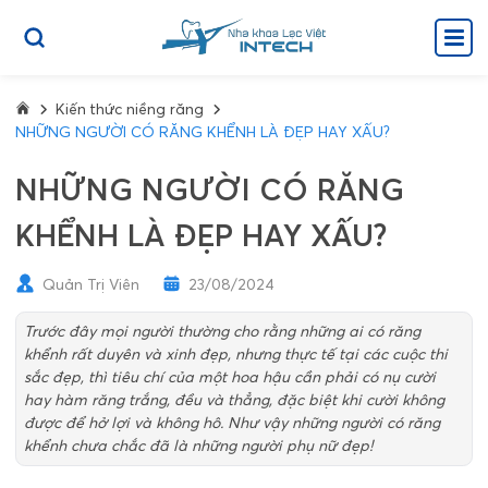
Kiến thức niềng răng
NHỮNG NGƯỜI CÓ RĂNG KHỂNH LÀ ĐẸP HAY XẤU?
NHỮNG NGƯỜI CÓ RĂNG
KHỂNH LÀ ĐẸP HAY XẤU?
Quản Trị Viên
23/08/2024
Trước đây mọi người thường cho rằng những ai có răng
khểnh rất duyên và xinh đẹp, nhưng thực tế tại các cuộc thi
sắc đẹp, thì tiêu chí của một hoa hậu cần phải có nụ cười
hay hàm răng trắng, đều và thẳng, đặc biệt khi cười không
được để hở lợi và không hô. Như vậy những người có răng
khểnh chưa chắc đã là những người phụ nữ đẹp!