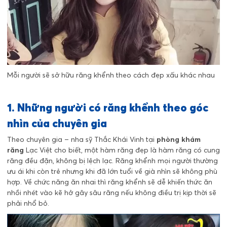
Mỗi người sẽ sở hữu răng khểnh theo cách đẹp xấu khác nhau
1. Những người có răng khểnh theo góc
nhìn của chuyên gia
Theo chuyên gia – nha sỹ Thắc Khái Vinh tại
phòng khám
răng
Lạc Việt cho biết, một hàm răng đẹp là hàm răng có cung
răng đều đặn, không bị lệch lạc. Răng khểnh mọi người thường
ưu ái khi còn trẻ nhưng khi đã lớn tuổi về già nhìn sẽ không phù
hợp. Về chức năng ăn nhai thì răng khểnh sẽ dễ khiến thức ăn
nhồi nhét vào kẽ hở gây sâu răng nếu không điều trị kịp thời sẽ
phải nhổ bỏ.