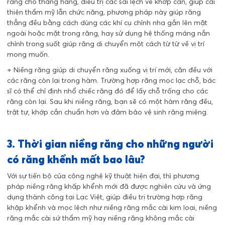
răng cho thẳng hàng, điều trị các sai lệch về khớp cắn, giúp cải
thiện thẩm mỹ lẫn chức năng, phương pháp này giúp răng
thẳng đều bằng cách dùng các khí cụ chỉnh nha gắn lên mặt
ngoài hoặc mặt trong răng, hay sử dụng hệ thống máng nắn
chỉnh trong suốt giúp răng di chuyển một cách từ từ về vị trí
mong muốn.
+ Niềng răng giúp di chuyển răng xuống vị trí mới, căn đều với
các răng còn lại trong hàm. Trường hợp răng mọc lạc chỗ, bác
sĩ có thể chỉ định nhổ chiếc răng đó để lấy chỗ trống cho các
răng còn lại. Sau khi niềng răng, bạn sẽ có một hàm răng đều,
trật tự, khớp cắn chuẩn hơn và đảm bảo vệ sinh răng miệng.
3. Thời gian niềng răng cho những người
có răng khểnh mất bao lâu?
Với sự tiến bộ của công nghệ kỹ thuật hiện đại, thì phương
pháp niềng răng khấp khểnh mới đã được nghiên cứu và ứng
dụng thành công tại Lạc Việt, giúp điều trị trường hợp răng
khập khểnh và mọc lệch như niềng răng mắc cài kim loại, niềng
răng mắc cài sứ thẩm mỹ hay niềng răng không mắc cài