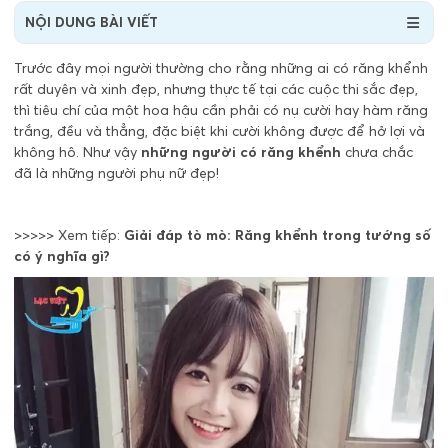
NỘI DUNG BÀI VIẾT
Trước đây mọi người thường cho rằng những ai có răng khểnh
rất duyên và xinh đẹp, nhưng thực tế tại các cuộc thi sắc đẹp,
thì tiêu chí của một hoa hậu cần phải có nụ cười hay hàm răng
trắng, đều và thẳng, đặc biệt khi cười không được để hở lợi và
không hô. Như vậy
những người có răng khểnh
chưa chắc
đã là những người phụ nữ đẹp!
>>>>> Xem tiếp:
Giải đáp tò mò: Răng khểnh trong tướng số
có ý nghĩa gì?