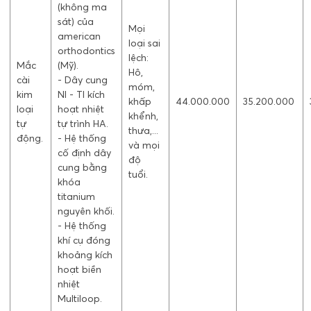
(không ma
sát) của
Mọi
american
loại sai
orthodontics
lệch:
Mắc
(Mỹ).
Hô,
cài
- Dây cung
móm,
kim
NI - TI kích
khấp
44.000.000
35.200.000
loại
hoạt nhiệt
khểnh,
tự
tự trình HA.
thưa,...
động.
- Hệ thống
và mọi
cố định dây
độ
cung bằng
tuổi.
khóa
titanium
nguyên khối.
- Hệ thống
khí cụ đóng
khoảng kích
hoạt biền
nhiệt
Multiloop.