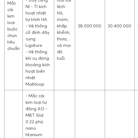
- Dây cung
loại sai
Mắc
NI - TI kích
lệch:
cài
hoạt nhiệt
Hô,
kim
tự trình HA.
móm,
loại
- Hệ thống
khấp
38.000.000
30.400.000
buộc
cố định dây
khểnh,
chun
cung
thưa,...
tiêu
Ligature
và mọi
chuẩn
- Hệ thống
độ
khí cụ đóng
tuổi.
khoảng kích
hoạt biến
nhiệt
Multiloop
- Mắc cài
kim loại tự
động AO -
MBT Slot
0.22 phủ
nano
titanium