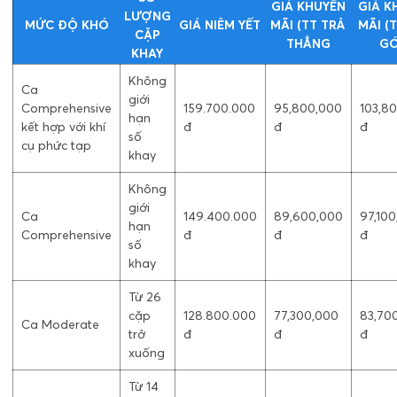
GIÁ KHUYẾN
GIÁ K
LƯỢNG
MỨC ĐỘ KHÓ
GIÁ NIÊM YẾT
MÃI (TT TRẢ
MÃI (
CẶP
THẲNG
GÓ
KHAY
Không
Ca
giới
Comprehensive
159.700.000
95,800,000
103,8
hạn
kết hợp với khí
đ
đ
đ
số
cụ phức tạp
khay
Không
giới
Ca
149.400.000
89,600,000
97,10
hạn
Comprehensive
đ
đ
đ
số
khay
Từ 26
cặp
128.800.000
77,300,000
83,70
Ca Moderate
trở
đ
đ
đ
xuống
Từ 14