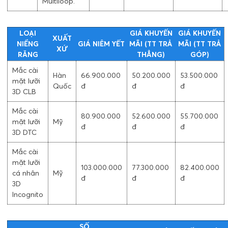
Multiloop.
LOẠI
GIÁ KHUYẾN
GIÁ KHUYẾN
XUẤT
NIỀNG
GIÁ NIÊM YẾT
MÃI (TT TRẢ
MÃI (TT TRẢ
XỨ
RĂNG
THẲNG)
GÓP)
Mắc cài
Hàn
66.900.000
50.200.000
53.500.000
mặt lưỡi
Quốc
đ
đ
đ
3D CLB
Mắc cài
80.900.000
52.600.000
55.700.000
mặt lưỡi
Mỹ
đ
đ
đ
3D DTC
Mắc cài
mặt lưỡi
103.000.000
77.300.000
82.400.000
cá nhân
Mỹ
đ
đ
đ
3D
Incognito
SỐ