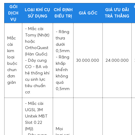
GÓI
LOẠI KHÍ CỤ
CHỈ ĐỊNH
GIÁ ƯU ĐÃI
DỊCH
GIÁ GỐC
SỬ DỤNG
ĐIỀU TRỊ
TRẢ THẲNG
VỤ
- Mắc cài
- Răng
Tomy (Nhật)
Mắc
thưa
hoặc
cài
dưới
OrthoQuest
kim
0,5mm.
(Hàn Quốc).
loại
- Răng
- Dây cung
30.000.000
24.000.000
buộc
khấp
CO - BA và
chun
khểnh
hệ thống khí
đơn
không
cụ sinh lực
giản
quá
tiêu chuẩn
0,5mm
cơ.
- Mắc cài
UGSL 3M
Unitek MBT
Slot 0.22
(Mỹ).
Mọi