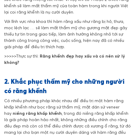
khểnh sẽ làm mất thẩm mỹ của toàn hàm trong khi người Việt
lại coi răng khểnh là nụ cười duyên.
Với lĩnh vực nha khoa thì hàm răng xấu như răng bị hô, thưa,
mọc lệch lạc … sẽ làm mất thẩm mỹ cho gương mặt đẹp gây
thiếu tự tin trong giao tiếp, làm ảnh hưởng không nhỏ tới sự
thành công trong công việc, cuộc sống, hiện nay đã có nhiều
giải pháp để điều trị thích hợp.
>>>>>Thực sự thì:
Răng khểnh đẹp hay xấu và có nên xử lý
không?
2. Khắc phục thẩm mỹ cho những người
có răng khểnh
Có nhiều phương pháp khác nhau để điều trị một hàm răng
khấp khểnh như bọc răng sứ thẩm mỹ, mặt dán sứ veneer
hay
niềng răng khấp khểnh
, trong đó niềng răng khấp khểnh
là giải pháp hoàn hảo nhất, không những điều chỉnh cho răng
đều đẹp mà còn có thể điều chỉnh được cả xương ổ răng, từ đó
mang lại cho bạn một nụ cười duyên dáng với hàm răng đều