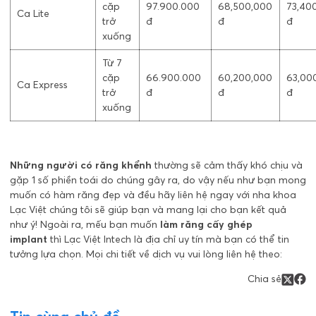
cặp
97.900.000
68,500,000
73,40
Ca Lite
trở
đ
đ
đ
xuống
Từ 7
cặp
66.900.000
60,200,000
63,00
Ca Express
trở
đ
đ
đ
xuống
Những người có răng khểnh
thường sẽ cảm thấy khó chịu và
gặp 1 số phiền toái do chúng gây ra, do vậy nếu như bạn mong
muốn có hàm răng đẹp và đều hãy liên hệ ngay với nha khoa
Lạc Việt chúng tôi sẽ giúp bạn và mang lại cho bạn kết quả
như ý! Ngoài ra, mếu bạn muốn
làm răng cấy ghép
implant
thì Lạc Việt Intech là địa chỉ uy tín mà bạn có thể tin
tưởng lựa chọn.
Mọi chi tiết về dịch vụ vui lòng liên hệ theo:
Chia sẻ