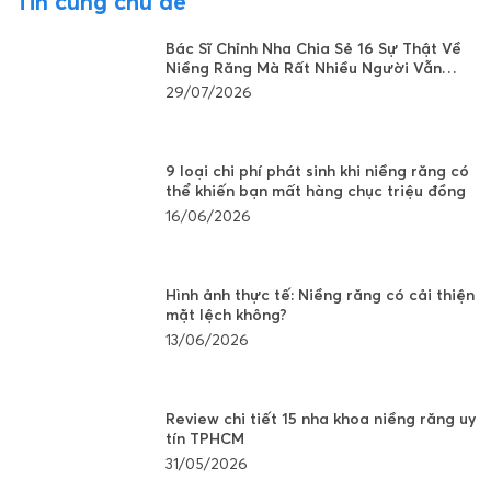
Tin cùng chủ đề
Bác Sĩ Chỉnh Nha Chia Sẻ 16 Sự Thật Về
Niềng Răng Mà Rất Nhiều Người Vẫn
Đang Hiểu Sai
29/07/2026
9 loại chi phí phát sinh khi niềng răng có
thể khiến bạn mất hàng chục triệu đồng
16/06/2026
Hình ảnh thực tế: Niềng răng có cải thiện
mặt lệch không?
13/06/2026
Review chi tiết 15 nha khoa niềng răng uy
tín TPHCM
31/05/2026