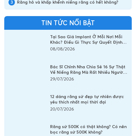
3
Răng hô và khấp khểnh niềng răng có hết không?
TIN TỨC NỔI BẬT
Tại Sao Giá Implant Ở Mỗi Nơi Mỗi
Khác? Điều Gì Thực Sự Quyết Định
Chi Phí Một Chiếc Răng Implant
08/08/2026
Bác Sĩ Chỉnh Nha Chia Sẻ 16 Sự Thật
Về Niềng Răng Mà Rất Nhiều Người
Vẫn Đang Hiểu Sai
29/07/2026
12 dáng răng sứ đẹp tự nhiên được
yêu thích nhất mọi thời đại
20/07/2026
Răng sứ 500K có thật không? Có nên
bọc răng sứ 500K không?