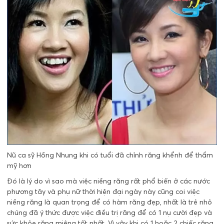
Nũ ca sỹ Hồng Nhung khi có tuổi đã chỉnh răng khểnh để thẩm
mỹ hơn
Đó là lý do vì sao mà việc niềng răng rất phổ biến ở các nước
phương tây và phụ nữ thời hiện đại ngày này cũng coi việc
niềng răng là quan trọng để có hàm răng đẹp, nhất là trẻ nhỏ
chúng đã ý thức được việc điều trị răng để có 1 nụ cười đẹp và
sức khỏe răng miệng tốt nhất. Vì vậy khi có 1 hoặc 2 chiếc răng