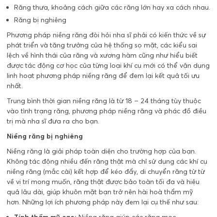
Răng thưa, khoảng cách giữa các răng lớn hay xa cách nhau.
Răng bị nghiêng
Phương pháp niềng răng đòi hỏi nha sĩ phải có kiến thức về sự
phát triển và tăng trưởng của hệ thống sọ mặt, các kiểu sai
lệch về hình thái của răng và xương hàm cũng như hiểu biết
được tác động cơ học của từng loại khí cụ mới có thể vận dụng
linh hoạt phương pháp niềng răng để đem lại kết quả tối ưu
nhất.
Trung bình thời gian niềng răng là từ 18 – 24 tháng tùy thuộc
vào tình trạng răng, phương pháp niềng răng và phác đồ điều
trị mà nha sĩ đưa ra cho bạn.
Niềng răng bị nghiêng
Niềng răng là giải pháp toàn diện cho trường hợp của bạn.
Không tác động nhiều đến răng thật mà chỉ sử dụng các khí cụ
niềng răng (mắc cài) kết hợp để kéo đẩy, di chuyển răng từ từ
về vị trí mong muốn, răng thật được bảo toàn tối đa và hiệu
quả lâu dài, giúp khuôn mặt bạn trở nên hài hoà thẩm mỹ
hơn. Những lợi ích phương pháp này đem lại cụ thế như sau:
Tính thẩm mỹ cao:
Niềng răng giúp các răng mọc