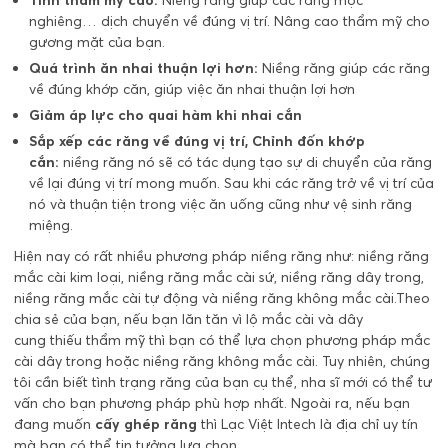
nghiêng… dịch chuyển về đúng vị trí. Nâng cao thẩm mỹ cho
gương mặt của bạn.
Quá trình ăn nhai thuận lợi hơn:
Niềng răng giúp các răng
về đúng khớp căn, giúp việc ăn nhai thuận lợi hơn
Giảm áp lực cho quai hàm khi nhai cắn
Sắp xếp các răng về đúng vị trí, Chỉnh đốn khớp
cắn:
niềng răng nó sẽ có tác dụng tạo sự di chuyển của răng
về lại đúng vị trí mong muốn. Sau khi các răng trở về vị trí của
nó và thuận tiện trong việc ăn uống cũng như vệ sinh răng
miệng.
Hiện nay có rất nhiều phương pháp niềng răng như: niềng răng
mắc cài kim loại, niềng răng mắc cài sứ, niềng răng dây trong,
niềng răng mắc cài tự động và niềng răng không mắc cài.Theo
chia sẻ của bạn, nếu bạn lăn tăn vì lộ mắc cài và dây
cung thiếu thẩm mỹ thì bạn có thể lựa chọn phương pháp mắc
cài dây trong hoặc niềng răng không mắc cài. Tuy nhiên, chúng
tôi cần biết tình trạng răng của bạn cụ thể, nha sĩ mới có thể tư
vấn cho bạn phương pháp phù hợp nhất. Ngoài ra, nếu bạn
đang muốn
cấy ghép răng
thì Lạc Việt Intech là địa chỉ uy tín
mà bạn có thể tin tưởng lựa chọn.