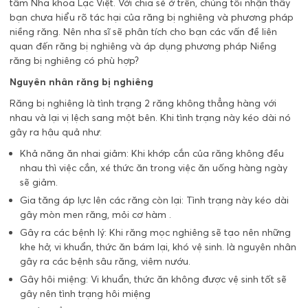
tâm Nha khoa Lạc Việt. Với chia sẻ ở trên, chúng tôi nhận thấy
bạn chưa hiểu rõ tác hại của răng bị nghiêng và phương pháp
niềng răng. Nên nha sĩ sẽ phân tích cho bạn các vấn đề liên
quan đến răng bị nghiêng và áp dụng phương pháp Niềng
răng bị nghiêng có phù hợp?
Nguyên nhân răng bị nghiêng
Răng bị nghiêng là tình trạng 2 răng không thẳng hàng với
nhau và lại vị lệch sang một bên. Khi tình trạng này kéo dài nó
gây ra hậu quả như:
Khả năng ăn nhai giảm: Khi khớp cắn của răng không đều
nhau thì việc cắn, xé thức ăn trong việc ăn uống hàng ngày
sẽ giảm.
Gia tăng áp lực lên các răng còn lại: Tình trạng này kéo dài
gây mòn men răng, mỏi cơ hàm .
Gây ra các bệnh lý: Khi răng mọc nghiêng sẽ tạo nên những
khe hở, vi khuẩn, thức ăn bám lại, khó vệ sinh. là nguyên nhân
gây ra các bệnh sâu răng, viêm nướu.
Gây hôi miệng: Vi khuẩn, thức ăn không được vệ sinh tốt sẽ
gây nên tình trạng hôi miệng