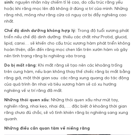
sinh:
nguyên nhân này chiếm tỉ lệ cao, do cấu trúc răng yếu
hoặc khi răng mọc lên đã không ở đúng vị trí của mình. Những
răng nhỏ, mỏng như răng cửa có nguy cơ bị đẩy nghiêng cao
nhất.
Chế độ dinh dưỡng không hợp lý:
Trong độ tuổi xương phát
triển nếu chế độ dinh dưỡng thiếu các chất như Protid, glucid,
lipid, canxi… sẽ khiến cho cấu trúc xương hàm phát triển không
hoàn thiện, dẫn đến răng mọc chen lấn trên xườn hàm và gây
nên tình trạng răng bị nghiêng vào trong.
Do bị mất răng:
Khi mất răng sẽ tạo nên các khoảng trống
trên cung hàm, nếu bạn không thay thế chiếc răng bị mất bằng
răng giả, một thời gian sau các răng xung quang do tác động
của quá trình ăn nhai và tiêu xương hàm sẽ có xu hướng
nghiêng về vị trí răng đã mất.
Những thói quen xấu:
Những thói quen xấu như mút tay,
nghiến răng, nhai kẹo, nhai đá,…. đặc biệt ở khoảng thời gian
răng chưa đủ chắc, sẽ vô tình khiên răng bị nghiêng sang xung
quanh.
Những điều cần quan tâm về niềng răng