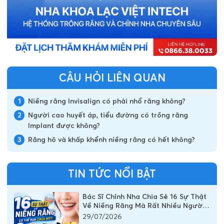
CÂU HỎI LIÊN QUAN
1
Niềng răng Invisalign có phải nhổ răng không?
2
Người cao huyết áp, tiểu đường có trồng răng
Implant được không?
3
Răng hô và khấp khểnh niềng răng có hết không?
TIN TỨC NỔI BẬT
Bác Sĩ Chỉnh Nha Chia Sẻ 16 Sự Thật
Về Niềng Răng Mà Rất Nhiều Người
Vẫn Đang Hiểu Sai
29/07/2026