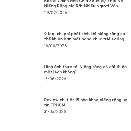
Bác Sĩ Chỉnh Nha Chia Sẻ 16 Sự Thật Về
Niềng Răng Mà Rất Nhiều Người Vẫn
Đang Hiểu Sai
29/07/2026
9 loại chi phí phát sinh khi niềng răng có
thể khiến bạn mất hàng chục triệu đồng
16/06/2026
Hình ảnh thực tế: Niềng răng có cải thiện
mặt lệch không?
13/06/2026
Review chi tiết 15 nha khoa niềng răng uy
tín TPHCM
31/05/2026