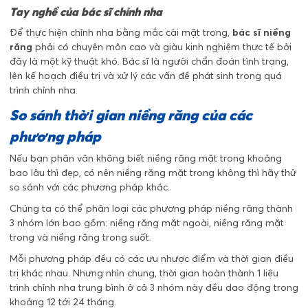
Tay nghề của bác sĩ chỉnh nha
Để thực hiện chỉnh nha bằng mắc cài mặt trong,
bác sĩ niềng
răng
phải có chuyên môn cao và giàu kinh nghiệm thực tế bởi
đây là một kỹ thuật khó. Bác sĩ là người chẩn đoán tình trạng,
lên kế hoạch điều trị và xử lý các vấn đề phát sinh trong quá
trình chỉnh nha.
So sánh thời gian niềng răng của các
phương pháp
Nếu bạn phân vân không biết niềng răng mặt trong khoảng
bao lâu thì đẹp, có nên niềng răng mặt trong không thì hãy thử
so sánh với các phương pháp khác.
Chúng ta có thể phân loại các phương pháp niềng răng thành
3 nhóm lớn bao gồm: niềng răng mặt ngoài, niềng răng mặt
trong và niềng răng trong suốt.
Mỗi phương pháp đều có các ưu nhược điểm và thời gian điều
trị khác nhau. Nhưng nhìn chung, thời gian hoàn thành 1 liệu
trình chỉnh nha trung bình ở cả 3 nhóm này đều dao động trong
khoảng 12 tới 24 tháng.