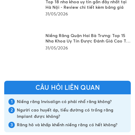
Top 18 nha khoa uy tín gần đây nhất tại
Hà Nội - Review chi tiết kèm bảng giá
31/05/2026
Niềng Răng Quận Hai Bà Trưng: Top 15
Nha Khoa Uy Tín Được Đánh Giá Cao Tại
Hà Nội
31/05/2026
CÂU HỎI LIÊN QUAN
1
Niềng răng Invisalign có phải nhổ răng không?
2
Người cao huyết áp, tiểu đường có trồng răng
Implant được không?
3
Răng hô và khấp khểnh niềng răng có hết không?