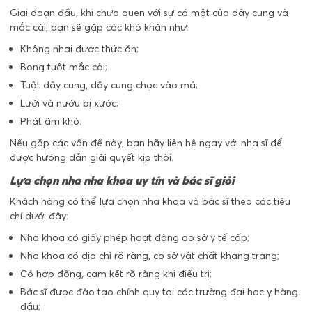
Giai đoạn đầu, khi chưa quen với sự có mặt của dây cung và
mắc cài, bạn sẽ gặp các khó khăn như:
Không nhai được thức ăn;
Bong tuột mắc cài;
Tuột dây cung, dây cung chọc vào má;
Lưỡi và nướu bị xước;
Phát âm khó.
Nếu gặp các vấn đề này, bạn hãy liên hệ ngay với nha sĩ để
được hướng dẫn giải quyết kịp thời.
Lựa chọn nha nha khoa uy tín và bác sĩ giỏi
Khách hàng có thể lựa chọn nha khoa và bác sĩ theo các tiêu
chí dưới đây:
Nha khoa có giấy phép hoạt động do sở y tế cấp;
Nha khoa có địa chỉ rõ ràng, cơ sở vật chất khang trang;
Có hợp đồng, cam kết rõ ràng khi điều trị;
Bác sĩ được đào tạo chính quy tại các trường đại học y hàng
đầu;