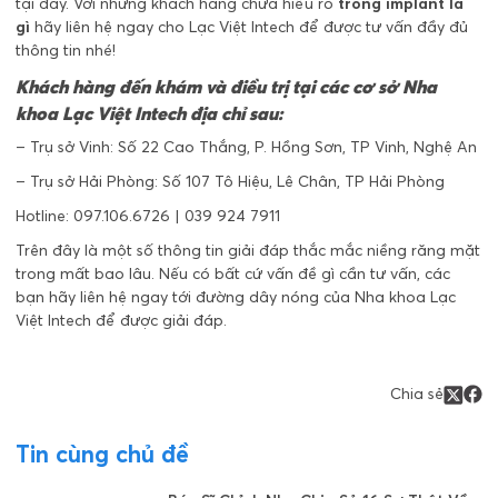
tại đây. Với những khách hàng chưa hiểu rõ
trồng implant là
gì
hãy liên hệ ngay cho Lạc Việt Intech để được tư vấn đầy đủ
thông tin nhé!
Khách hàng đến khám và điều trị tại các cơ sở Nha
khoa Lạc Việt Intech địa chỉ sau:
– Trụ sở Vinh: Số 22 Cao Thắng, P. Hồng Sơn, TP Vinh, Nghệ An
– Trụ sở Hải Phòng: Số 107 Tô Hiệu, Lê Chân, TP Hải Phòng
Hotline: 097.106.6726 | 039 924 7911
Trên đây là một số thông tin giải đáp thắc mắc niềng răng mặt
trong mất bao lâu. Nếu có bất cứ vấn đề gì cần tư vấn, các
bạn hãy liên hệ ngay tới đường dây nóng của Nha khoa Lạc
Việt Intech để được giải đáp.
Chia sẻ
Tin cùng chủ đề