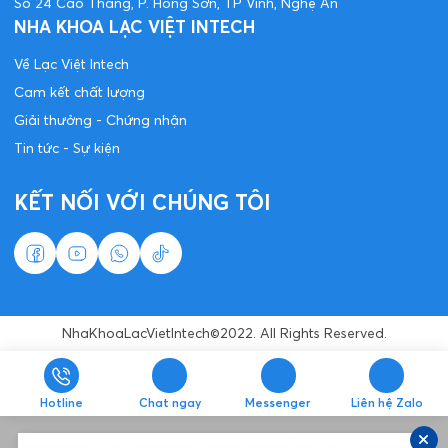
Số 24 Cao Thắng, P. Hồng Sơn, TP Vinh, Nghệ An
NHA KHOA LẠC VIỆT INTECH
Về Lạc Việt Intech
Cam kết chất lượng
Giải thưởng - Chứng nhận
Tin tức - Sự kiện
KẾT NỐI VỚI CHÚNG TÔI
NhaKhoaLacVietIntech©2022. All Rights Reserved.
Hotline
Chat ngay
Messenger
Liên hệ Zalo