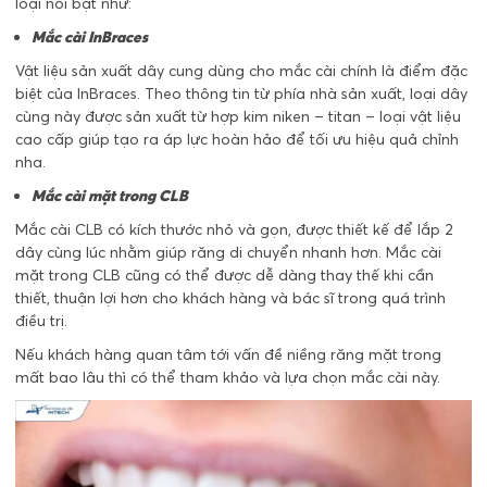
loại nổi bật như:
Mắc cài InBraces
Vật liệu sản xuất dây cung dùng cho mắc cài chính là điểm đặc
biệt của InBraces. Theo thông tin từ phía nhà sản xuất, loại dây
cùng này được sản xuất từ hợp kim niken – titan – loại vật liệu
cao cấp giúp tạo ra áp lực hoàn hảo để tối ưu hiệu quả chỉnh
nha.
Mắc cài mặt trong CLB
Mắc cài CLB có kích thước nhỏ và gọn, được thiết kế để lắp 2
dây cùng lúc nhằm giúp răng di chuyển nhanh hơn. Mắc cài
mặt trong CLB cũng có thể được dễ dàng thay thế khi cần
thiết, thuận lợi hơn cho khách hàng và bác sĩ trong quá trình
điều trị.
Nếu khách hàng quan tâm tới vấn đề niềng răng mặt trong
mất bao lâu thì có thể tham khảo và lựa chọn mắc cài này.