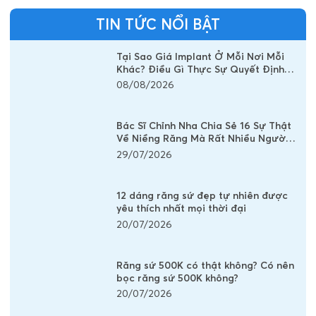
TIN TỨC NỔI BẬT
Tại Sao Giá Implant Ở Mỗi Nơi Mỗi
Khác? Điều Gì Thực Sự Quyết Định
Chi Phí Một Chiếc Răng Implant
08/08/2026
Bác Sĩ Chỉnh Nha Chia Sẻ 16 Sự Thật
Về Niềng Răng Mà Rất Nhiều Người
Vẫn Đang Hiểu Sai
29/07/2026
12 dáng răng sứ đẹp tự nhiên được
yêu thích nhất mọi thời đại
20/07/2026
Răng sứ 500K có thật không? Có nên
bọc răng sứ 500K không?
20/07/2026