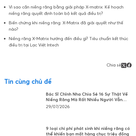
Vì sao cần niềng răng bằng giải pháp X-matrix: Kế hoạch
niềng răng quyết định toàn bộ kết quả điều trị?
Biến chứng khi niềng răng: X-Matrix đã giải quyết như thế
nào?
Niềng răng X-Matrix hướng đến điều gì? Tiêu chuẩn kết thúc
điều trị tại Lạc Việt Intech
Chia sẻ
Tin cùng chủ đề
Bác Sĩ Chỉnh Nha Chia Sẻ 16 Sự Thật Về
Niềng Răng Mà Rất Nhiều Người Vẫn
Đang Hiểu Sai
29/07/2026
9 loại chi phí phát sinh khi niềng răng có
thể khiến bạn mất hàng chục triệu đồng