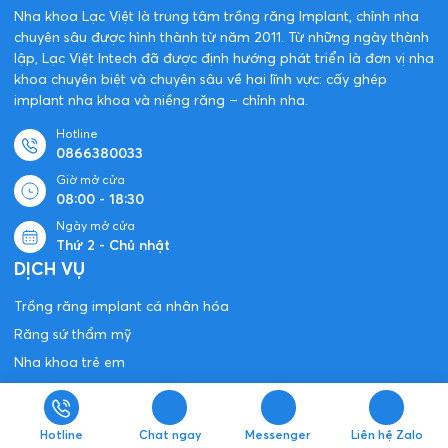
Nha khoa Lạc Việt là trung tâm trồng răng Implant, chỉnh nha
chuyên sâu được hình thành từ năm 2011. Từ những ngày thành
lập, Lạc Việt Intech đã được định hướng phát triển là đơn vị nha
khoa chuyên biệt và chuyên sâu về hai lĩnh vực: cấy ghép
implant nha khoa và niềng răng – chỉnh nha.
Hotline
0866380033
Giờ mở cửa
08:00 - 18:30
Ngày mở cửa
Thứ 2 - Chủ nhật
DỊCH VỤ
Trồng răng implant cá nhân hóa
Răng sứ thẩm mỹ
Nha khoa trẻ em
Nha khoa tổng quát
ĐỊA CHỈ CHI NHÁNH
Hotline
Chat ngay
Messenger
Liên hệ Zalo