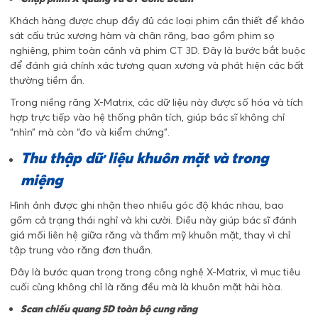
Khách hàng được chụp đầy đủ các loại phim cần thiết để khảo
sát cấu trúc xương hàm và chân răng, bao gồm phim sọ
nghiêng, phim toàn cảnh và phim CT 3D. Đây là bước bắt buộc
để đánh giá chính xác tương quan xương và phát hiện các bất
thường tiềm ẩn.
Trong niềng răng X-Matrix, các dữ liệu này được số hóa và tích
hợp trực tiếp vào hệ thống phân tích, giúp bác sĩ không chỉ
“nhìn” mà còn “đo và kiểm chứng”.
Thu thập dữ liệu khuôn mặt và trong
miệng
Hình ảnh được ghi nhận theo nhiều góc độ khác nhau, bao
gồm cả trạng thái nghỉ và khi cười. Điều này giúp bác sĩ đánh
giá mối liên hệ giữa răng và thẩm mỹ khuôn mặt, thay vì chỉ
tập trung vào răng đơn thuần.
Đây là bước quan trọng trong công nghệ X-Matrix, vì mục tiêu
cuối cùng không chỉ là răng đều mà là khuôn mặt hài hòa.
Scan chiếu quang 5D toàn bộ cung răng