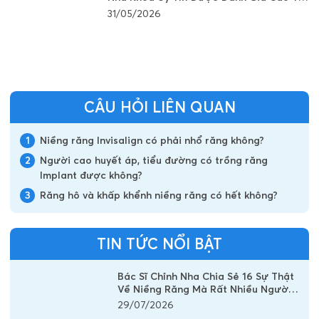
Hà Nội
31/05/2026
CÂU HỎI LIÊN QUAN
1
Niềng răng Invisalign có phải nhổ răng không?
2
Người cao huyết áp, tiểu đường có trồng răng
Implant được không?
3
Răng hô và khấp khểnh niềng răng có hết không?
TIN TỨC NỔI BẬT
Bác Sĩ Chỉnh Nha Chia Sẻ 16 Sự Thật
Về Niềng Răng Mà Rất Nhiều Người
Vẫn Đang Hiểu Sai
29/07/2026