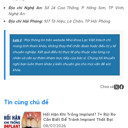
Địa chỉ Nghệ An:
Số 24 Cao Thắng, P. Hồng Sơn, TP Vinh,
Nghệ An
Địa chỉ Hải Phòng:
107 Tô Hiệu, Lê Chân, TP Hải Phòng
Lưu ý
: Mọi thông tin trên website Nha khoa Lạc Việt Intech chỉ
mang tính tham khảo, không thay thế chẩn đoán hoặc điều trị y tế
chuyên nghiệp. Kết quả điều trị thực tế phụ thuộc vào từng cá
nhân và cần sự thăm khám trực tiếp của bác sĩ. Chúng tôi khuyến
nghị bạn luôn tham khảo ý kiến chuyên gia cho mọi vấn đề sức
khỏe.
Chia sẻ
Tin cùng chủ đề
Hối Hận Khi Trồng Implant? 7+ Rủi Ro
Cần Biết Để Tránh Implant Thất Bại
08/07/2026