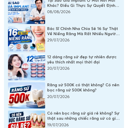
Tại Sao Giá Implant Ở Mỗi Nơi Mỗi
Khác? Điều Gì Thực Sự Quyết Định
Chi Phí Một Chiếc Răng Implant
08/08/2026
Bác Sĩ Chỉnh Nha Chia Sẻ 16 Sự Thật
Về Niềng Răng Mà Rất Nhiều Người
Vẫn Đang Hiểu Sai
29/07/2026
12 dáng răng sứ đẹp tự nhiên được
yêu thích nhất mọi thời đại
20/07/2026
Răng sứ 500K có thật không? Có nên
bọc răng sứ 500K không?
20/07/2026
Có nên bọc răng sứ giá rẻ không? Sự
thật sau những chiếc răng sứ có giá
vài trăm nghìn
19/07/2026