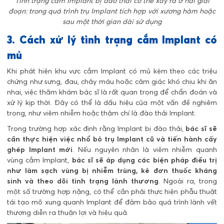
Tình trạng cắm Implant bị đào thải có thể xảy ra ở hai giai
đoạn: trong quá trình trụ Implant tích hợp với xương hàm hoặc
sau một thời gian dài sử dụng
3. Cách xử lý tình trạng cắm Implant có
mủ
Khi phát hiện khu vực cắm Implant có mủ kèm theo các triệu
chứng như sưng, đau, chảy máu hoặc cảm giác khó chịu khi ăn
nhai, việc thăm khám bác sĩ là rất quan trọng để chẩn đoán và
xử lý kịp thời. Đây có thể là dấu hiệu của một vấn đề nghiêm
trọng, như viêm nhiễm hoặc thậm chí là đào thải Implant.
Trong trường hợp xác định rằng Implant bị đào thải,
bác sĩ sẽ
cần thực hiện việc nhổ bỏ trụ Implant cũ và tiến hành cấy
ghép Implant mới
. Nếu nguyên nhân là viêm nhiễm quanh
vùng cắm Implant,
bác sĩ sẽ áp dụng các biện pháp điều trị
như làm sạch vùng bị nhiễm trùng, kê đơn thuốc kháng
sinh và theo dõi tình trạng lành thương
. Ngoài ra, trong
một số trường hợp nặng, có thể cần phải thực hiện phẫu thuật
tái tạo mô xung quanh Implant để đảm bảo quá trình lành vết
thương diễn ra thuận lợi và hiệu quả.