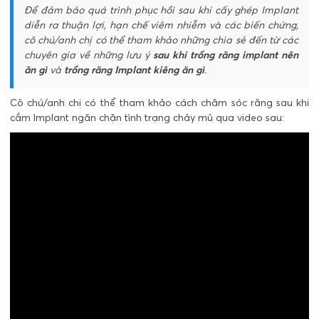
Để đảm bảo quá trình phục hồi sau khi cấy ghép Implant
diễn ra thuận lợi, hạn chế viêm nhiễm và các biến chứng,
cô chú/anh chị có thể tham khảo những chia sẻ đến từ các
chuyên gia về những lưu ý
sau khi trồng răng implant nên
ăn gì
và
trồng răng Implant kiêng ăn gì
.
Cô chú/anh chị có thể tham khảo cách chăm sóc răng sau khi
cắm Implant ngăn chặn tình trạng chảy mủ qua video sau: