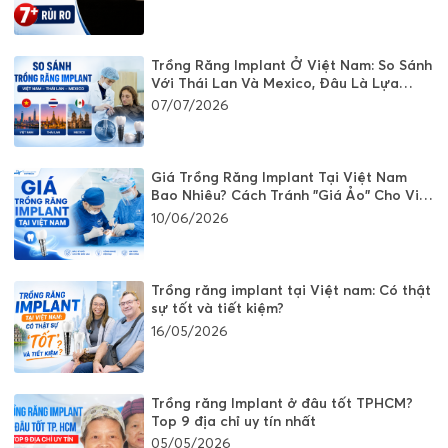
Trồng Răng Implant Ở Việt Nam: So Sánh
Với Thái Lan Và Mexico, Đâu Là Lựa
Chọn Tốt?
07/07/2026
Giá Trồng Răng Implant Tại Việt Nam
Bao Nhiêu? Cách Tránh "Giá Ảo" Cho Việt
Kiều
10/06/2026
Trồng răng implant tại Việt nam: Có thật
sự tốt và tiết kiệm?
16/05/2026
Trồng răng Implant ở đâu tốt TPHCM?
Top 9 địa chỉ uy tín nhất
05/05/2026