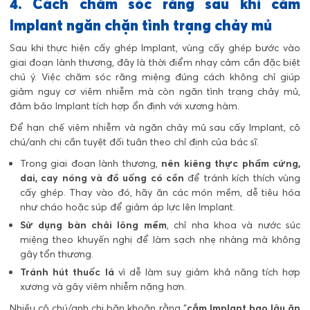
4. Cách chăm sóc răng sau khi cắm
Implant ngăn chặn tình trạng chảy mủ
Sau khi thực hiện cấy ghép Implant, vùng cấy ghép bước vào
giai đoạn lành thương, đây là thời điểm nhạy cảm cần đặc biệt
chú ý. Việc chăm sóc răng miệng đúng cách không chỉ giúp
giảm nguy cơ viêm nhiễm mà còn ngăn tình trạng chảy mủ,
đảm bảo Implant tích hợp ổn định với xương hàm.
Để hạn chế viêm nhiễm và ngăn chảy mủ sau cấy Implant, cô
chú/anh chị cần tuyệt đối tuân theo chỉ định của bác sĩ.
Trong giai đoạn lành thương,
nên kiêng thực phẩm cứng,
dai, cay nóng và đồ uống có cồn
để tránh kích thích vùng
cấy ghép. Thay vào đó, hãy ăn các món mềm, dễ tiêu hóa
như cháo hoặc súp để giảm áp lực lên Implant.
Sử dụng bàn chải lông mềm
, chỉ nha khoa và nước súc
miệng theo khuyến nghị để làm sạch nhẹ nhàng mà không
gây tổn thương.
Tránh hút thuốc lá
vì dễ làm suy giảm khả năng tích hợp
xương và gây viêm nhiễm nặng hơn.
Nhiều cô chú/anh chị băn khoăn rằng "
cắm Implant bao lâu ăn