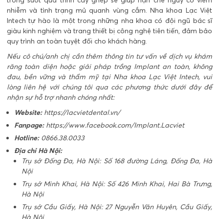
trong suốt quá trình cấy ghép sẽ giúp hạn chế nguy cơ viêm
nhiễm và tình trạng mủ quanh vùng cắm. Nha khoa Lạc Việt
Intech tự hào là một trong những nha khoa có đội ngũ bác sĩ
giàu kinh nghiệm và trang thiết bị công nghệ tiên tiến, đảm bảo
quy trình an toàn tuyệt đối cho khách hàng.
Nếu cô chú/anh chị cần thêm thông tin tư vấn về dịch vụ khám
răng toàn diện hoặc giải pháp trồng Implant an toàn, không
đau, bền vững và thẩm mỹ tại Nha khoa Lạc Việt Intech, vui
lòng liên hệ với chúng tôi qua các phương thức dưới đây để
nhận sự hỗ trợ nhanh chóng nhất:
Website:
https://lacvietdental.vn/
Fanpage:
https://www.facebook.com/Implant.Lacviet
Hotline:
0866.38.0033
Địa chỉ Hà Nội:
Trụ sở Đống Đa, Hà Nội: Số 168 đường Láng, Đống Đa, Hà
Nội
Trụ sở Minh Khai, Hà Nội: Số 426 Minh Khai, Hai Bà Trưng,
Hà Nội
Trụ sở Cầu Giấy, Hà Nội: 27 Nguyễn Văn Huyên, Cầu Giấy,
Hà Nội