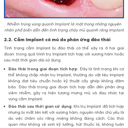
Nhiễm trùng vùng quanh Implant là một trong những nguyên
nhân phổ biến dẫn đến tình trạng chảy mủ quanh răng Implant
2.2. Cắm Implant có mủ do phản ứng đào thải
Tình trạng cắm Implant bị đào thải có thể xảy ra ở hai giai
đoạn: trong quá trình trụ Implant tích hợp với xương hàm hoặc
sau một thời gian dài sử dụng.
Đào thải trong giai đoạn tích hợp:
Đây là tình trạng khi cơ
thể không chấp nhận trụ Implant, thường do vật liệu Implant
không đạt tiêu chuẩn hoặc kỹ thuật cấy ghép không đảm
bảo. Đào thải trong giai đoạn tích hợp dẫn đến phản ứng
viêm nhiễm, gây ra hiện tượng mưng mủ và đau nhức tại
vùng cắm Implant.
Đào thải sau thời gian sử dụng:
Khi trụ Implant đã tích hợp
nhưng bị mất liên kết với xương hàm, nguyên nhân chủ yếu là
do việc chăm sóc răng miệng không đúng cách. Các thói
quen như không vệ sinh kỹ lưỡng, hút thuốc lá, không tuân