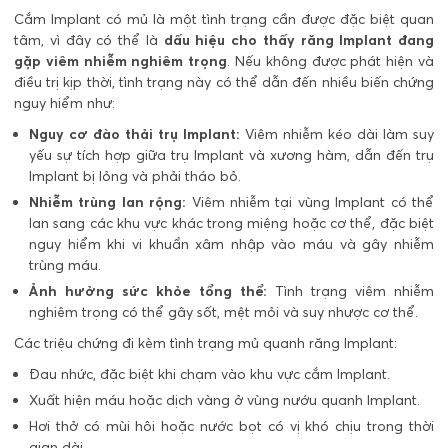
Cắm Implant có mủ là một tình trạng cần được đặc biệt quan
tâm, vì đây có thể là
dấu hiệu cho thấy răng Implant đang
gặp viêm nhiễm nghiêm trọng
. Nếu không được phát hiện và
điều trị kịp thời, tình trạng này có thể dẫn đến nhiều biến chứng
nguy hiểm như:
Nguy cơ đào thải trụ Implant:
Viêm nhiễm kéo dài làm suy
yếu sự tích hợp giữa trụ Implant và xương hàm, dẫn đến trụ
Implant bị lỏng và phải tháo bỏ.
Nhiễm trùng lan rộng:
Viêm nhiễm tại vùng Implant có thể
lan sang các khu vực khác trong miệng hoặc cơ thể, đặc biệt
nguy hiểm khi vi khuẩn xâm nhập vào máu và gây nhiễm
trùng máu.
Ảnh hưởng sức khỏe tổng thể:
Tình trạng viêm nhiễm
nghiêm trọng có thể gây sốt, mệt mỏi và suy nhược cơ thể.
Các triệu chứng đi kèm tình trạng mủ quanh răng Implant:
Đau nhức, đặc biệt khi chạm vào khu vực cắm Implant.
Xuất hiện máu hoặc dịch vàng ở vùng nướu quanh Implant.
Hơi thở có mùi hôi hoặc nước bọt có vị khó chịu trong thời
gian dài.