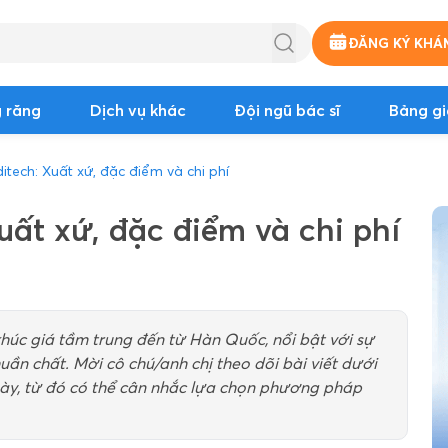
ĐĂNG KÝ KHÁ
 răng
Dịch vụ khác
Đội ngũ bác sĩ
Bảng gi
itech: Xuất xứ, đặc điểm và chi phí
uất xứ, đặc điểm và chi phí
khúc giá tầm trung đến từ Hàn Quốc, nổi bật với sự
uần chất. Mời cô chú/anh chị theo dõi bài viết dưới
ụ này, từ đó có thể cân nhắc lựa chọn phương pháp