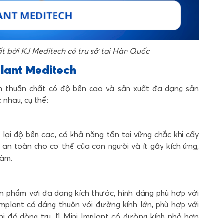
t bởi KJ Meditech có trụ sở tại Hàn Quốc
plant Meditech
m thuần chất có độ bền cao và sản xuất đa dạng sản
 nhau, cụ thể:
o
lại độ bền cao, có khả năng tồn tại vững chắc khi cấy
ậy an toàn cho cơ thể của con người và ít gây kích ứng,
hàm.
n phẩm với đa dạng kích thước, hình dáng phù hợp với
 Implant có dáng thuôn với đường kính lớn, phù hợp với
i đó dòng trụ J1 Mini Implant có đường kính nhỏ hơn