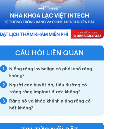
CÂU HỎI LIÊN QUAN
1
Niềng răng Invisalign có phải nhổ răng
không?
2
Người cao huyết áp, tiểu đường có
trồng răng Implant được không?
3
Răng hô và khấp khểnh niềng răng có
hết không?