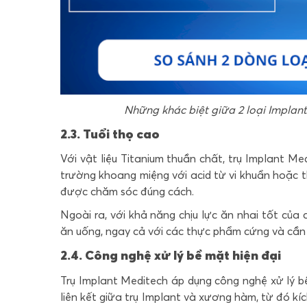
Những khác biệt giữa 2 loại Impla
2.3. Tuổi thọ cao
Với vật liệu Titanium thuần chất, trụ Implant M
trường khoang miệng với acid từ vi khuẩn hoặc t
được chăm sóc đúng cách.
Ngoài ra, với khả năng chịu lực ăn nhai tốt của c
ăn uống, ngay cả với các thực phẩm cứng và cần
2.4. Công nghệ xử lý bề mặt hiện đại
Trụ Implant Meditech áp dụng
công nghệ xử lý 
liên kết giữa trụ Implant và xương hàm, từ đó kí