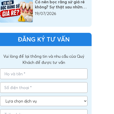
Có nên bọc răng sứ giá rẻ
không? Sự thật sau những
chiếc răng sứ có giá vài
19/07/2026
trăm nghìn
ĐĂNG KÝ TƯ VẤN
Vui lòng để lại thông tin và nhu cầu của Quý
Khách để được tư vấn