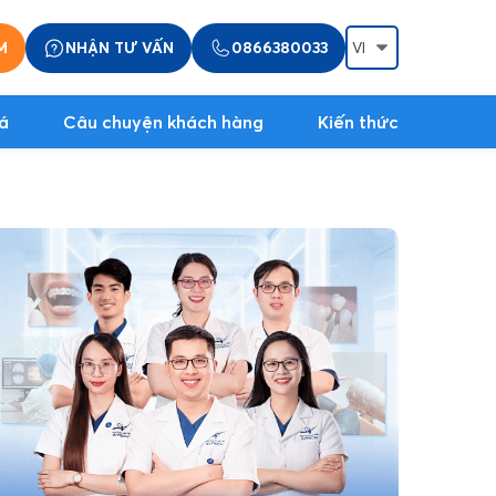
M
NHẬN TƯ VẤN
0866380033
á
Câu chuyện khách hàng
Kiến thức