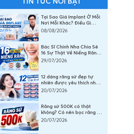
TIN TỨC NỔI BẬT
Tại Sao Giá Implant Ở Mỗi
Nơi Mỗi Khác? Điều Gì
Thực Sự Quyết Định Chi
08/08/2026
Phí Một Chiếc Răng
Implant
Bác Sĩ Chỉnh Nha Chia Sẻ
16 Sự Thật Về Niềng Răng
Mà Rất Nhiều Người Vẫn
29/07/2026
Đang Hiểu Sai
12 dáng răng sứ đẹp tự
nhiên được yêu thích nhất
mọi thời đại
20/07/2026
Răng sứ 500K có thật
không? Có nên bọc răng sứ
500K không?
20/07/2026