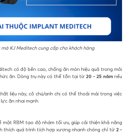
nt mà KJ Meditech cung cấp cho khách hàng
editech có độ bền cao, chống ăn mòn hiệu quả trong môi
hức ăn. Dòng trụ này có thể tồn tại từ
20 - 25 năm
nếu
hất liệu này, cô chú/anh chị có thể thoải mái trong việc
 lực ăn nhai mạnh.
bề mặt RBM
tạo độ nhám tối ưu, giúp cải thiện khả năng
ch thích quá trình tích hợp xương nhanh chóng chỉ từ
2 -