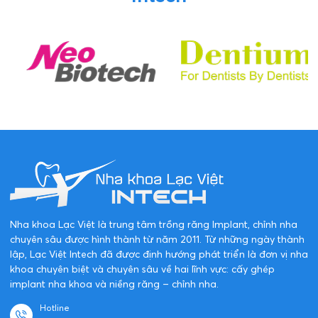
Nha khoa Lạc Việt là trung tâm trồng răng Implant, chỉnh nha
chuyên sâu được hình thành từ năm 2011. Từ những ngày thành
lập, Lạc Việt Intech đã được định hướng phát triển là đơn vị nha
khoa chuyên biệt và chuyên sâu về hai lĩnh vực: cấy ghép
implant nha khoa và niềng răng – chỉnh nha.
Hotline