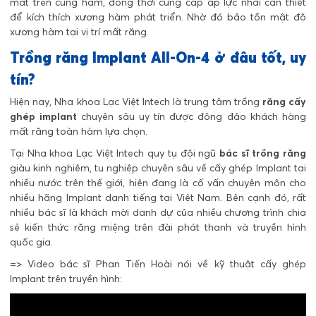
mất trên cung hàm, đồng thời cung cấp áp lực nhai cần thiết
để kích thích xương hàm phát triển. Nhờ đó bảo tồn mật độ
xương hàm tại vị trí mất răng.
Trồng răng Implant All-On-4 ở đâu tốt, uy
tín?
Hiện nay, Nha khoa Lạc Việt Intech là trung tâm trồng
răng cấy
ghép implant
chuyên sâu uy tín được đông đảo khách hàng
mất răng toàn hàm lựa chọn.
Tại Nha khoa Lạc Việt Intech quy tụ đội ngũ
bác sĩ trồng răng
giàu kinh nghiệm, tu nghiệp chuyên sâu về cấy ghép Implant tại
nhiều nước trên thế giới, hiện đang là cố vấn chuyên môn cho
nhiều hãng Implant danh tiếng tại Việt Nam. Bên cạnh đó, rất
nhiều bác sĩ là khách mời danh dự của nhiều chương trình chia
sẻ kiến thức răng miệng trên đài phát thanh và truyền hình
quốc gia.
=> Video bác sĩ Phan Tiến Hoài nói về kỹ thuật cấy ghép
Implant trên truyền hình: