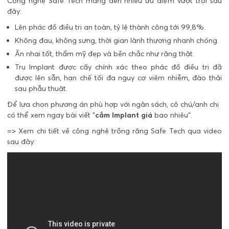
Công nghệ Safe Tech mang đến nhiều ưu điểm vượt trội sau
đây:
Lên phác đồ điều trị an toàn, tỷ lệ thành công tới 99,8%.
Không đau, không sưng, thời gian lành thương nhanh chóng.
Ăn nhai tốt, thẩm mỹ đẹp và bền chắc như răng thật.
Trụ Implant được cấy chính xác theo phác đồ điều trị đã
được lên sẵn, hạn chế tối đa nguy cơ viêm nhiễm, đào thải
sau phẫu thuật.
Để lựa chọn phương án phù hợp với ngân sách, cô chú/anh chị
có thể xem ngay bài viết "
cắm Implant giá
bao nhiêu".
=> Xem chi tiết về công nghệ trồng răng Safe Tech qua video
sau đây: