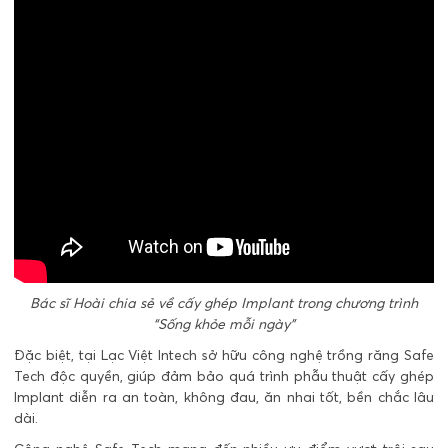
Bác sĩ Hoài chia sẻ về cấy ghép Implant trong chương trình
“Sống khỏe mỗi ngày”
Đặc biệt, tại Lạc Việt Intech sở hữu công nghệ trồng răng Safe
Tech độc quyền, giúp đảm bảo quá trình phẫu thuật cấy ghép
Implant diễn ra an toàn, không đau, ăn nhai tốt, bền chắc lâu
dài.