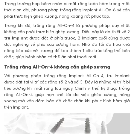
Trong trường hợp bệnh nhân bị mất răng toàn hàm trong một
thời gian dài, phương pháp trồng răng Implant All-On-6 sẽ cần
phải thực hiện ghép xương, nâng xoang rất phức tạp.
Trong khi đó, trồng răng All-On-4 là phương pháp duy nhất
không cần phải thực hiện ghép xương. Điều này là do thiết kế 2
trụ Implant
được đặt ở phía trước, 2 Implant cuối cùng được
đặt nghiêng về phía sau xương hàm. Nhờ đó tối đa hóa khả
năng tiếp xúc với xương để tạo thành 1 cấu trúc tổng thể bền
chắc, giúp bệnh nhân có thể ăn nhai thoải mái.
Trồng răng All-On-4
không cần ghép xương
Với phương pháp trồng răng Implant All-On-4, trụ Implant
được đặt tại vị trí các răng số 2 và số 5. Đây là những vị trí ít bị
tiêu xương khi mất răng lâu ngày. Chính vì thế, kỹ thuật trồng
răng All-On-4 giúp hạn chế tối đa việc ghép xương, nâng
xoang mà vẫn đảm bảo độ chắc chắn khi phục hình hàm giả
trên Implant.