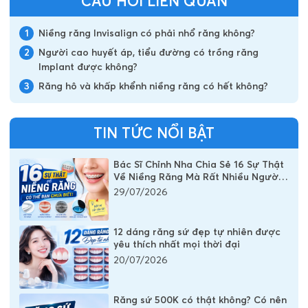
CÂU HỎI LIÊN QUAN
1
Niềng răng Invisalign có phải nhổ răng không?
2
Người cao huyết áp, tiểu đường có trồng răng
Implant được không?
3
Răng hô và khấp khểnh niềng răng có hết không?
TIN TỨC NỔI BẬT
Bác Sĩ Chỉnh Nha Chia Sẻ 16 Sự Thật
Về Niềng Răng Mà Rất Nhiều Người
Vẫn Đang Hiểu Sai
29/07/2026
12 dáng răng sứ đẹp tự nhiên được
yêu thích nhất mọi thời đại
20/07/2026
Răng sứ 500K có thật không? Có nên