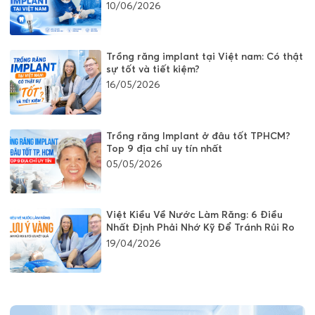
Kiều
10/06/2026
Trồng răng implant tại Việt nam: Có thật
sự tốt và tiết kiệm?
16/05/2026
Trồng răng Implant ở đâu tốt TPHCM?
Top 9 địa chỉ uy tín nhất
05/05/2026
Việt Kiều Về Nước Làm Răng: 6 Điều
Nhất Định Phải Nhớ Kỹ Để Tránh Rủi Ro
19/04/2026