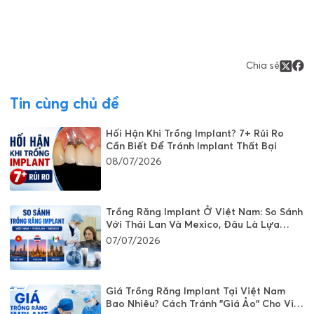
Chia sẻ
Tin cùng chủ đề
Hối Hận Khi Trồng Implant? 7+ Rủi Ro
Cần Biết Để Tránh Implant Thất Bại
08/07/2026
Trồng Răng Implant Ở Việt Nam: So Sánh
Với Thái Lan Và Mexico, Đâu Là Lựa
Chọn Tốt?
07/07/2026
Giá Trồng Răng Implant Tại Việt Nam
Bao Nhiêu? Cách Tránh "Giá Ảo" Cho Việt