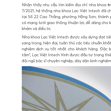
Nhận thấy nhu cầu tìm kiếm địa chỉ nha khoa
t
7/2021, hệ thống nha khoa Lạc Việt Intech đã c
tại Số 22 Cao Thắng, phường Hồng Sơn, thành p
có mạng lưới giao thông thuận lợi, dễ dàng cho
khám và điều trị.
Nha khoa Lạc Việt Intech được xây dựng đạt ti
sang trọng, hiện đại, tuân thủ các tiêu chuẩn khắt
nghiệm dịch vụ tốt nhất cho khách hàng. Đặc b
tâm”, Lạc Việt Intech Vinh được đầu tư trang thiế
đội ngũ bác sĩ chuyên nghiệp, dày dặn kinh nghiệ