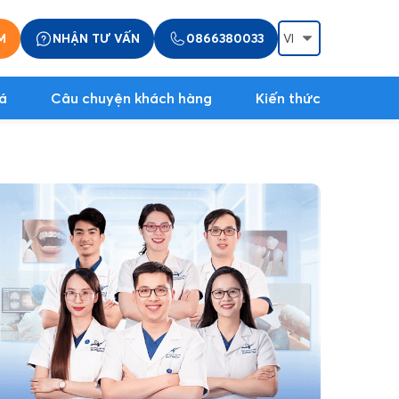
M
NHẬN TƯ VẤN
0866380033
á
Câu chuyện khách hàng
Kiến thức