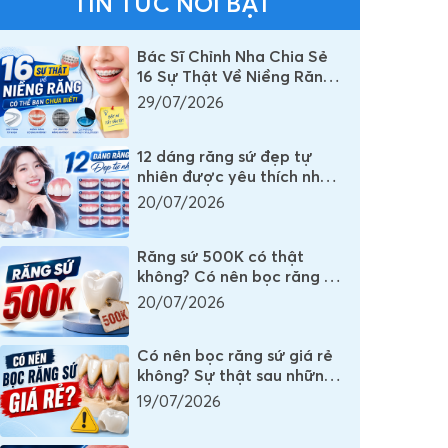
TIN TỨC NỔI BẬT
Bác Sĩ Chỉnh Nha Chia Sẻ
16 Sự Thật Về Niềng Răng
Mà Rất Nhiều Người Vẫn
29/07/2026
Đang Hiểu Sai
12 dáng răng sứ đẹp tự
nhiên được yêu thích nhất
mọi thời đại
20/07/2026
Răng sứ 500K có thật
không? Có nên bọc răng sứ
500K không?
20/07/2026
Có nên bọc răng sứ giá rẻ
không? Sự thật sau những
chiếc răng sứ có giá vài
19/07/2026
trăm nghìn