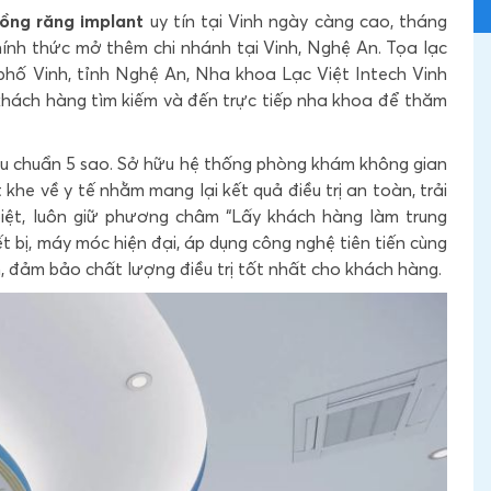
rồng răng implant
uy tín tại Vinh ngày càng cao, tháng
hính thức mở thêm chi nhánh tại Vinh, Nghệ An. Tọa lạc
hố Vinh, tỉnh Nghệ An, Nha khoa Lạc Việt Intech Vinh
 khách hàng tìm kiếm và đến trực tiếp nha khoa để thăm
êu chuẩn 5 sao. Sở hữu hệ thống phòng khám không gian
 khe về y tế nhằm mang lại kết quả điều trị an toàn, trải
iệt, luôn giữ phương châm “Lấy khách hàng làm trung
t bị, máy móc hiện đại, áp dụng công nghệ tiên tiến cùng
m, đảm bảo chất lượng điều trị tốt nhất cho khách hàng.