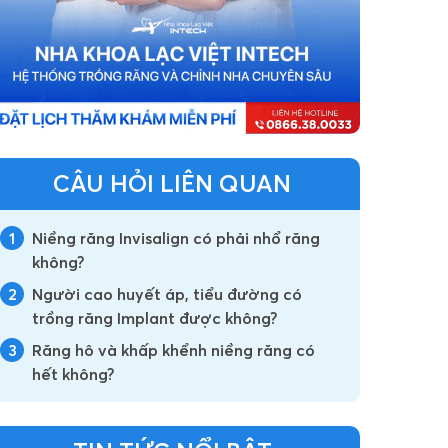
CÂU HỎI LIÊN QUAN
1
Niềng răng Invisalign có phải nhổ răng
không?
2
Người cao huyết áp, tiểu đường có
trồng răng Implant được không?
3
Răng hô và khấp khểnh niềng răng có
hết không?