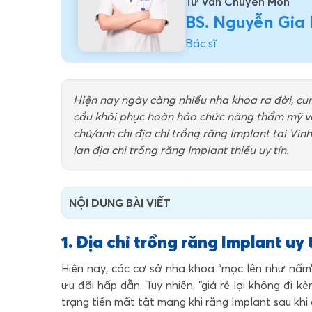
Tư Vấn Chuyên Môn
BS. Nguyễn Gia
Bác sĩ
Hiện nay ngày càng nhiều nha khoa ra đời, c
cầu khôi phục hoàn hảo chức năng thẩm mỹ và ă
chú/anh chị địa chỉ trồng răng Implant tại Vin
lan địa chỉ trồng răng Implant thiếu uy tín.
NỘI DUNG BÀI VIẾT
1. Địa chỉ trồng răng Implant uy t
Hiện nay, các cơ sở nha khoa “mọc lên như nấm”
ưu đãi hấp dẫn. Tuy nhiên, “giá rẻ lại không đi 
trạng tiền mất tật mang khi răng Implant sau khi