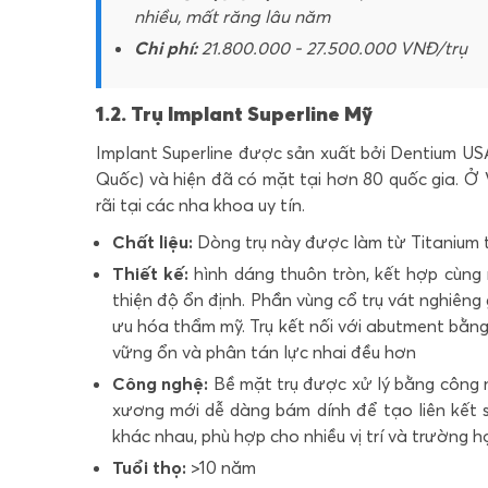
nhiều, mất răng lâu năm
Chi phí:
21.800.000 - 27.500.000 VNĐ/trụ
1.2. Trụ Implant Superline Mỹ
Implant Superline
được sản xuất bởi Dentium USA,
Quốc) và hiện đã có mặt tại hơn 80 quốc gia. Ở 
rãi tại các nha khoa uy tín.
Chất liệu:
Dòng trụ này được làm từ Titanium t
Thiết kế:
hình dáng thuôn tròn, kết hợp cùng 
thiện độ ổn định. Phần vùng cổ trụ vát nghiêng
ưu hóa thẩm mỹ. Trụ kết nối với abutment bằng 
vững ổn và phân tán lực nhai đều hơn
Công nghệ:
Bề mặt trụ được xử lý bằng công 
xương mới dễ dàng bám dính để tạo liên kết si
khác nhau, phù hợp cho nhiều vị trí và trường h
Tuổi thọ:
>10 năm