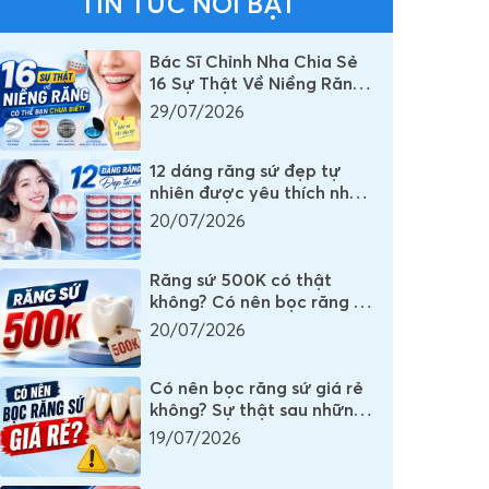
TIN TỨC NỔI BẬT
Bác Sĩ Chỉnh Nha Chia Sẻ
16 Sự Thật Về Niềng Răng
Mà Rất Nhiều Người Vẫn
29/07/2026
Đang Hiểu Sai
12 dáng răng sứ đẹp tự
nhiên được yêu thích nhất
mọi thời đại
20/07/2026
Răng sứ 500K có thật
không? Có nên bọc răng sứ
500K không?
20/07/2026
Có nên bọc răng sứ giá rẻ
không? Sự thật sau những
chiếc răng sứ có giá vài
19/07/2026
trăm nghìn