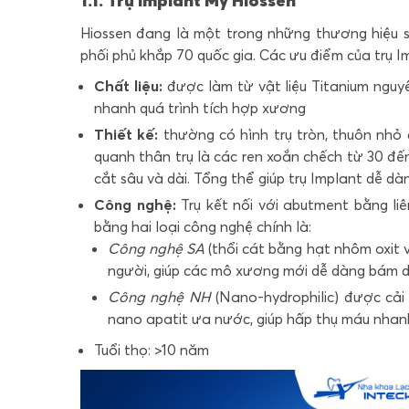
1.1. Trụ Implant Mỹ Hiossen
Hiossen đang là một trong những thương hiệu s
phối phủ khắp 70 quốc gia. Các ưu điểm của trụ
I
Chất liệu:
được làm từ vật liệu Titanium nguyê
nhanh quá trình tích hợp xương
Thiết kế:
thường có hình trụ tròn, thuôn nhỏ 
quanh thân trụ là các ren xoắn chếch từ 30 đến
cắt sâu và dài. Tổng thể giúp trụ Implant dễ 
Công nghệ:
Trụ kết nối với abutment bằng liê
bằng hai loại công nghệ chính là:
Công nghệ SA
(thổi cát bằng hạt nhôm oxit 
người, giúp các mô xương mới dễ dàng bám d
Công nghệ NH
(Nano-hydrophilic) được cải 
nano apatit ưa nước, giúp hấp thụ máu nhanh
Tuổi thọ: >10 năm