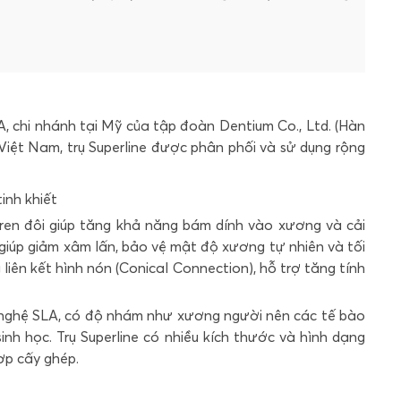
 chi nhánh tại Mỹ của tập đoàn Dentium Co., Ltd. (Hàn
Việt Nam, trụ Superline được phân phối và sử dụng rộng
inh khiết
ren đôi giúp tăng khả năng bám dính vào xương và cải
 giúp giảm xâm lấn, bảo vệ mật độ xương tự nhiên và tối
liên kết hình nón (Conical Connection), hỗ trợ tăng tính
nghệ SLA, có độ nhám như xương người nên các tế bào
nh học. Trụ Superline có nhiều kích thước và hình dạng
ợp cấy ghép.