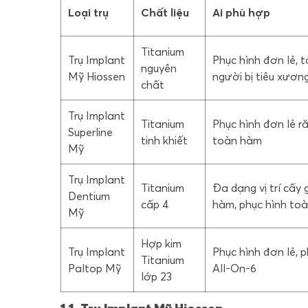
Loại trụ
Chất liệu
Ai phù hợp
Titanium
Trụ Implant
Phục hình đơn lẻ, 
nguyên
Mỹ Hiossen
người bị tiêu xươn
chất
Trụ Implant
Titanium
Phục hình đơn lẻ r
Superline
tinh khiết
toàn hàm
Mỹ
Trụ Implant
Titanium
Đa dạng vị trí cấy
Dentium
cấp 4
hàm, phục hình to
Mỹ
Hợp kim
Trụ Implant
Phục hình đơn lẻ, 
Titanium
Paltop Mỹ
All-On-6
lớp 23