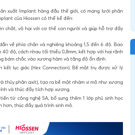
ản xuất Implant hàng đầu thế giới, có mạng lưới phân
mplant của Hiossen
có thể kể đến:
n chất, vô hại với cơ thể con người và giúp hỗ trợ đẩy
dần về phía chân và nghiêng khoảng 1,5 đến 6 độ. Bao
 40 độ, cách nhau tối thiểu 0,8mm, kết hợp với hai rãnh
dàng bám chắc vào xương hàm và tăng độ ổn định.
n kết lục giác (Hex Connection). Bề mặt trụ được xử lý
và thủy phân axit), tạo ra bề mặt nhám vi mô như xương
ính và thúc đẩy tích hợp xương.
tiến từ công nghệ SA, bổ sung thêm 1 lớp phủ sinh học
 hơn, thúc đẩy quá trình sinh mô.