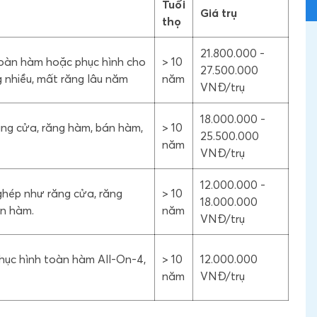
Tuổi
Giá trụ
thọ
21.800.000 -
toàn hàm hoặc phục hình cho
> 10
27.500.000
g nhiều, mất răng lâu năm
năm
VNĐ/trụ
18.000.000 -
ăng cửa, răng hàm, bán hàm,
> 10
25.500.000
năm
VNĐ/trụ
12.000.000 -
 ghép như răng cửa, răng
> 10
18.000.000
àn hàm.
năm
VNĐ/trụ
phục hình toàn hàm All-On-4,
> 10
12.000.000
năm
VNĐ/trụ