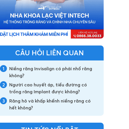
CÂU HỎI LIÊN QUAN
1
Niềng răng Invisalign có phải nhổ răng
không?
2
Người cao huyết áp, tiểu đường có
trồng răng Implant được không?
3
Răng hô và khấp khểnh niềng răng có
hết không?