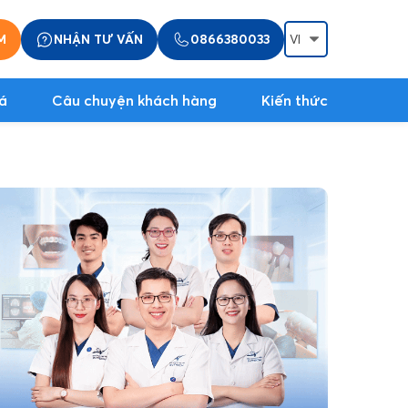
M
NHẬN TƯ VẤN
0866380033
á
Câu chuyện khách hàng
Kiến thức