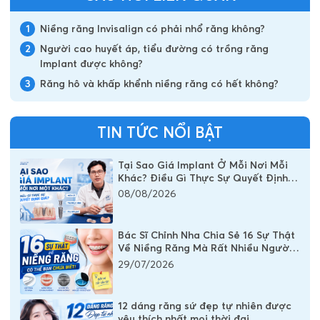
1
Niềng răng Invisalign có phải nhổ răng không?
2
Người cao huyết áp, tiểu đường có trồng răng
Implant được không?
3
Răng hô và khấp khểnh niềng răng có hết không?
TIN TỨC NỔI BẬT
Tại Sao Giá Implant Ở Mỗi Nơi Mỗi
Khác? Điều Gì Thực Sự Quyết Định
Chi Phí Một Chiếc Răng Implant
08/08/2026
Bác Sĩ Chỉnh Nha Chia Sẻ 16 Sự Thật
Về Niềng Răng Mà Rất Nhiều Người
Vẫn Đang Hiểu Sai
29/07/2026
12 dáng răng sứ đẹp tự nhiên được
yêu thích nhất mọi thời đại