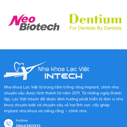
Nha khoa Lạc Việt là trung tâm trồng răng Implant, chỉnh nha
chuyên sâu được hình thành từ năm 2011. Từ những ngày thành
lập, Lạc Việt Intech đã được định hướng phát triển là đơn vị nha
khoa chuyên biệt và chuyên sâu về hai lĩnh vực: cấy ghép
implant nha khoa và niềng răng – chỉnh nha.
Hotline
0866380033