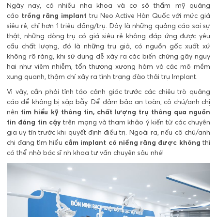
Ngày nay, có nhiều nha khoa và cơ sở thẩm mỹ quảng
cáo
trồng răng implant
trụ Neo Active Hàn Quốc với mức giá
siêu rẻ, chỉ hơn 1 triệu đồng/trụ. Đây là những quảng cáo sai sự
thật, những dòng trụ có giá siêu rẻ không đáp ứng được yêu
cầu chất lượng, đó là những trụ giả, có nguồn gốc xuất xứ
không rõ ràng, khi sử dụng dễ xảy ra các biến chứng gây nguy
hại như viêm nhiễm, tổn thương xương hàm và các mô mềm
xung quanh, thậm chí xảy ra tình trạng đào thải trụ Implant.
Vì vậy, cần phải tỉnh táo cảnh giác trước các chiêu trò quảng
cáo để không bị sập bẫy. Để đảm bảo an toàn, cô chú/anh chị
nên
tìm hiểu kỹ thông tin, chất lượng trụ thông qua nguồn
tin đáng tin cậy
trên mạng và tham khảo ý kiến từ các chuyên
gia uy tín trước khi quyết định điều trị. Ngoài ra, nếu cô chú/anh
chị đang tìm hiểu
cắm implant có niềng răng được không
thì
có thể nhờ bác sĩ nh khoa tư vấn chuyên sâu nhé!