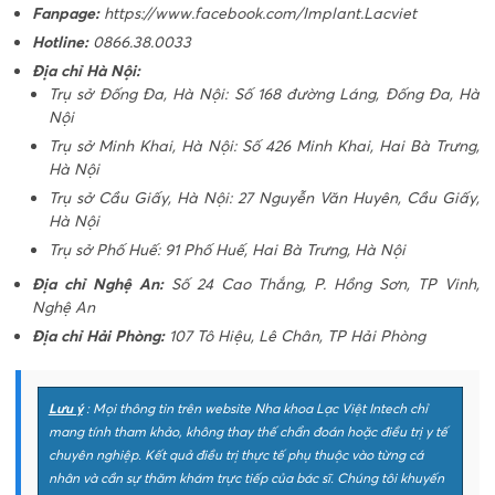
Fanpage:
https://www.facebook.com/Implant.Lacviet
Hotline:
0866.38.0033
Địa chỉ Hà Nội:
Trụ sở Đống Đa, Hà Nội: Số 168 đường Láng, Đống Đa, Hà
Nội
Trụ sở Minh Khai, Hà Nội: Số 426 Minh Khai, Hai Bà Trưng,
Hà Nội
Trụ sở Cầu Giấy, Hà Nội: 27 Nguyễn Văn Huyên, Cầu Giấy,
Hà Nội
Trụ sở Phố Huế: 91 Phố Huế, Hai Bà Trưng, Hà Nội
Địa chỉ Nghệ An:
Số 24 Cao Thắng, P. Hồng Sơn, TP Vinh,
Nghệ An
Địa chỉ Hải Phòng:
107 Tô Hiệu, Lê Chân, TP Hải Phòng
Lưu ý
: Mọi thông tin trên website Nha khoa Lạc Việt Intech chỉ
mang tính tham khảo, không thay thế chẩn đoán hoặc điều trị y tế
chuyên nghiệp. Kết quả điều trị thực tế phụ thuộc vào từng cá
nhân và cần sự thăm khám trực tiếp của bác sĩ. Chúng tôi khuyến