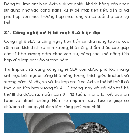
Dòng trụ Implant Neo Active được nhiều khách hàng cân nhắc
sử dụng nhờ vào công nghệ xử lý bề mặt tiên tiến, bền bỉ và
phù hợp với nhiều trường hợp mất răng và có tuổi thọ cao, cụ
thể:
3.1. Công nghệ xử lý bề mặt SLA hiện đại
Công nghệ SLA là công nghệ tiên tiến có khả năng tạo ra các
rãnh ren kích thích sự sinh xương, khả năng thẩm thấu cao giúp
các tế bào xương bám chắc vào trụ, nâng cao khả năng tích
hợp của Implant vào xương hàm.
Trụ Implant sử dụng công nghệ SLA còn được phủ lớp màng
sinh học bên ngoài, tăng khả năng tương thích giữa Implant và
xương hàm. Vì vậy, so với trụ Implant Neo Active thế hệ thứ II có
thời gian tích hợp xương từ 4 - 5 tháng, nay với cải tiến thế hệ
thứ III đã được rút ngắn còn
8 - 12 tuần
, mang lại kết quả an
toàn và nhanh chóng. Nắm rõ
implant cấu tạo
sẽ giúp cô
chú/anh chị có quyết định làm răng phù hợp nhất.