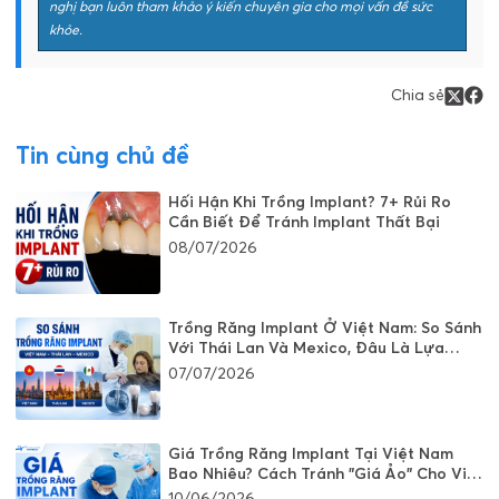
nghị bạn luôn tham khảo ý kiến chuyên gia cho mọi vấn đề sức
khỏe.
Chia sẻ
Tin cùng chủ đề
Hối Hận Khi Trồng Implant? 7+ Rủi Ro
Cần Biết Để Tránh Implant Thất Bại
08/07/2026
Trồng Răng Implant Ở Việt Nam: So Sánh
Với Thái Lan Và Mexico, Đâu Là Lựa
Chọn Tốt?
07/07/2026
Giá Trồng Răng Implant Tại Việt Nam
Bao Nhiêu? Cách Tránh "Giá Ảo" Cho Việt
Kiều
10/06/2026