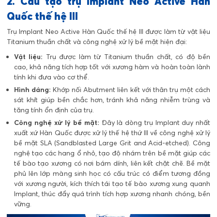
2. Cấu tạo trụ Implant Neo Active Hàn
Quốc thế hệ III
Trụ Implant Neo Active Hàn Quốc thế hệ III được làm từ vật liệu
Titanium thuần chất và công nghệ xử lý bề mặt hiện đại:
Vật liệu:
Trụ được làm từ Titanium thuần chất, có độ bền
cao, khả năng tích hợp tốt với xương hàm và hoàn toàn lành
tính khi đưa vào cơ thể.
Hình dáng:
Khớp nối Abutment liên kết với thân trụ một cách
sát khít giúp bền chắc hơn, tránh khả năng nhiễm trùng và
tăng tính ổn định của trụ.
Công nghệ xử lý bề mặt:
Đây là dòng trụ Implant duy nhất
xuất xứ Hàn Quốc được xử lý thế hệ thứ III về công nghệ xử lý
bề mặt SLA (Sandblasted Large Grit and Acid-etched). Công
nghệ tạo các hang ổ nhỏ, tạo độ nhám trên bề mặt giúp các
tế bào tạo xương có nơi bám dính, liên kết chặt chẽ. Bề mặt
phủ lên lớp màng sinh học có cấu trúc có điểm tương đồng
với xương người, kích thích tái tạo tế bào xương xung quanh
Implant, thúc đẩy quá trình tích hợp xương nhanh chóng, bền
vững.