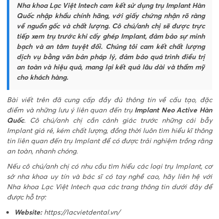
Nha khoa Lạc Việt Intech cam kết sử dụng trụ Implant Hàn
Quốc nhập khẩu chính hãng, với giấy chứng nhận rõ ràng
về nguồn gốc và chất lượng. Cô chú/anh chị sẽ được trực
tiếp xem trụ trước khi cấy ghép Implant, đảm bảo sự minh
bạch và an tâm tuyệt đối. Chúng tôi cam kết chất lượng
dịch vụ bằng văn bản pháp lý, đảm bảo quá trình điều trị
an toàn và hiệu quả, mang lại kết quả lâu dài và thẩm mỹ
cho khách hàng.
Bài viết trên đã cung cấp đầy đủ thông tin về cấu tạo, đặc
điểm và những lưu ý liên quan đến trụ
Implant Neo Active Hàn
Quốc
. Cô chú/anh chị cần cảnh giác trước những cái bẫy
Implant giá rẻ, kém chất lượng, đồng thời luôn tìm hiểu kĩ thông
tin liên quan đến trụ Implant để có được trải nghiệm trồng răng
an toàn, nhanh chóng.
Nếu cô chú/anh chị có nhu cầu tìm hiểu các loại trụ Implant, cơ
sở nha khoa uy tín và bác sĩ có tay nghề cao, hãy liên hệ với
Nha khoa Lạc Việt Intech qua các trang thông tin dưới đây để
được hỗ trợ:
Website:
https://lacvietdental.vn/