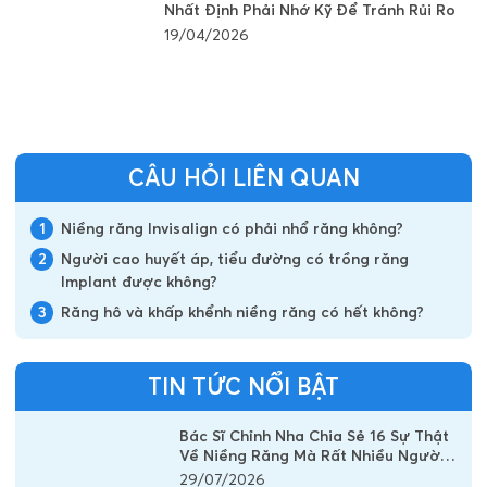
Nhất Định Phải Nhớ Kỹ Để Tránh Rủi Ro
19/04/2026
CÂU HỎI LIÊN QUAN
1
Niềng răng Invisalign có phải nhổ răng không?
2
Người cao huyết áp, tiểu đường có trồng răng
Implant được không?
3
Răng hô và khấp khểnh niềng răng có hết không?
TIN TỨC NỔI BẬT
Bác Sĩ Chỉnh Nha Chia Sẻ 16 Sự Thật
Về Niềng Răng Mà Rất Nhiều Người
Vẫn Đang Hiểu Sai
29/07/2026