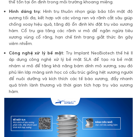
thể tồn tại ổn định trong môi trường khoang miệng.
Hình dáng trụ:
Hình trụ thuôn nhọn giúp bảo tồn mật độ
xương tối đa, kết hợp với các vòng ren và rãnh cắt sâu giúp
chống xoay hiệu quả, tăng độ ổn định khi đặt trụ vào xương
hàm. Cổ trụ gia tăng các rãnh vi mô để ngăn ngừa tiêu
xương vùng cổ răng, hạn chế tình trạng giắt thức ăn gây
viêm nhiễm.
Công nghệ xử lý bề mặt:
Trụ Implant NeoBiotech thế hệ II
áp dụng công nghệ xử lý bề mặt SLA để tạo ra bề mặt
nhám vi mô để tăng khả năng bám dính mô xương, sau đó
phủ lên lớp màng sinh học có cấu trúc giống hệt xương người
để nuôi dưỡng và kích thích các tế bào xương, đẩy nhanh
quá trình lành thương và thời gian tích hợp trụ vào xương
hàm.