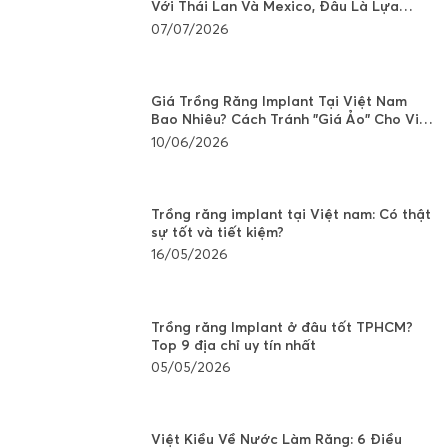
Với Thái Lan Và Mexico, Đâu Là Lựa
Chọn Tốt?
07/07/2026
Giá Trồng Răng Implant Tại Việt Nam
Bao Nhiêu? Cách Tránh "Giá Ảo" Cho Việt
Kiều
10/06/2026
Trồng răng implant tại Việt nam: Có thật
sự tốt và tiết kiệm?
16/05/2026
Trồng răng Implant ở đâu tốt TPHCM?
Top 9 địa chỉ uy tín nhất
05/05/2026
Việt Kiều Về Nước Làm Răng: 6 Điều