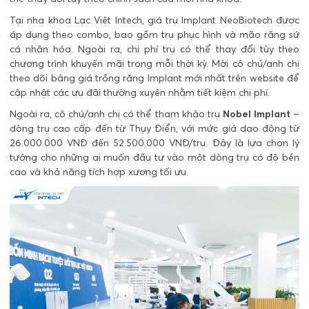
Tại nha khoa Lạc Việt Intech, giá trụ Implant NeoBiotech được
áp dụng theo combo, bao gồm trụ phục hình và mão răng sứ
cá nhân hóa. Ngoài ra, chi phí trụ có thể thay đổi tùy theo
chương trình khuyến mãi trong mỗi thời kỳ. Mời cô chú/anh chị
theo dõi
bảng giá trồng răng Implant mới nhất
trên website để
cập nhật các ưu đãi thường xuyên nhằm tiết kiệm chi phí.
Ngoài ra, cô chú/anh chị có thể tham khảo trụ
Nobel Implant
–
dòng trụ cao cấp đến từ Thụy Điển, với mức giá dao động từ
26.000.000 VNĐ đến 52.500.000 VNĐ/trụ. Đây là lựa chọn lý
tưởng cho những ai muốn đầu tư vào một dòng trụ có độ bền
cao và khả năng tích hợp xương tối ưu.