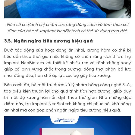
Nếu cô chú/anh chị chăm sóc răng đúng cách và làm theo chỉ
định của bác sĩ, Implant NeoBiotech có thể sử dụng trọn đời
3.5. Ngăn ngừa tiêu xương hiệu quả
Dưới tác động của hoạt động ăn nhai, xương hàm có thể bị
tiêu dần theo thời gian nếu không có chân răng kích thích. Trụ
Implant NeoBiotech với thiết kế nhiều ren và rãnh chống xoay
giúp cố định vững chắc trong xương, đồng thời phân bổ lực
nhai đồng đều, hạn chế áp lực cục bộ gây tiêu xương.
Bên cạnh đó, bề mặt trụ được xử lý nhám bằng công nghệ SLA,
tạo điều kiện thuận lợi cho quá trình tích hợp xương, giúp duy
trì mật độ xương hàm ổn định theo thời gian. Nhờ những đặc
điểm này, trụ Implant NeoBiotech không chỉ phục hồi khả năng
ăn nhai mà còn góp phần ngăn ngừa tiêu xương hiệu quả.