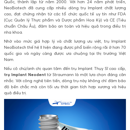
Quốc, thành lập từ năm 2000. Với hơn 24 năm phát triển,
NeoBiotech đã cung cấp nhiều dòng trụ Implant chất lượng
cao, đạt chứng nhận từ các tổ chức quốc tế uy tín như FDA
(Cục Quản lý Thực phẩm và Dược phẩm Hoa Kỳ) và CE (Tiêu
chuẩn Châu Âu), đảm bảo an toàn và hiệu quả trong điều trị
nha khoa.
Nhờ vào mức giá hợp lý và chất lượng ưu việt, trụ Implant
NeoBiotech thế hệ II hiện đang được phổ biến rộng rãi ở hơn 70
quốc gia và ngày càng được ưa chuộng tại thị trường Việt
Nam.
Nếu cô chú/anh chị quan tâm đến trụ Implant Thụy Sĩ cao cấp,
trụ Implant Neodent
từ Straumann là một lựa chọn đáng cân
nhắc. Với công nghệ tiên tiến, dòng trụ này không chỉ đảm bảo
độ bền chắc mà còn tối ưu thời gian tích hợp xương và hiệu
quả điều trị.