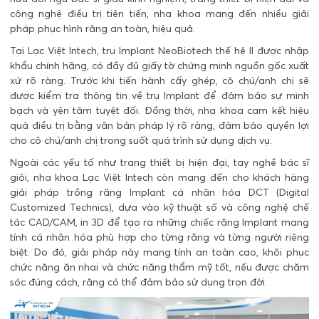
công nghệ điều trị tiên tiến, nha khoa mang đến nhiều giải
pháp phục hình răng an toàn, hiệu quả.
Tại Lạc Việt Intech, trụ Implant NeoBiotech thế hệ II được nhập
khẩu chính hãng, có đầy đủ giấy tờ chứng minh nguồn gốc xuất
xứ rõ ràng. Trước khi tiến hành cấy ghép, cô chú/anh chị sẽ
được kiểm tra thông tin về trụ Implant để đảm bảo sự minh
bạch và yên tâm tuyệt đối. Đồng thời, nha khoa cam kết hiệu
quả điều trị bằng văn bản pháp lý rõ ràng, đảm bảo quyền lợi
cho cô chú/anh chị trong suốt quá trình sử dụng dịch vụ.
Ngoài các yếu tố như trang thiết bị hiện đại, tay nghề bác sĩ
giỏi, nha khoa Lạc Việt Intech còn mang đến cho khách hàng
giải pháp trồng răng Implant cá nhân hóa DCT (Digital
Customized Technics), dựa vào kỹ thuật số và công nghệ chế
tác CAD/CAM, in 3D để tạo ra những chiếc răng Implant mang
tính cá nhân hóa phù hợp cho từng răng và từng người riêng
biệt. Do đó, giải pháp này mang tính an toàn cao, khôi phục
chức năng ăn nhai và chức năng thẩm mỹ tốt, nếu được chăm
sóc đúng cách, răng có thể đảm bảo sử dụng trọn đời.