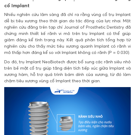
cổ Implant
Nhiều nghiên cứu lâm sàng đã chỉ ra rằng vùng cổ trụ Implant
dễ bị tiêu xương theo thời gian do tác động của lực nhai.
Một
nghiên cứu đăng trên tạp chí Journal of Prosthetic Dentistry
đã
chứng minh thiết kế rãnh vi mô trên trụ Implant có thể giúp
giảm đáng kể tình trạng này. Kết quả phân tích tổng hợp từ
nghiên cứu cho thấy mức tiêu xương quanh Implant có rãnh vi
mô thấp hơn đáng kể so với Implant không có rãnh (P = 0.030).
Do đó, trụ Implant NeoBiotech được bổ sung các rãnh siêu nhỏ
trên bề mặt cổ trụ giúp tăng diện tích tiếp xúc giữa Implant và
xương hàm, hỗ trợ quá trình bám dính của xương, từ đó làm
chậm tiêu xương vùng cổ Implant theo thời gian.