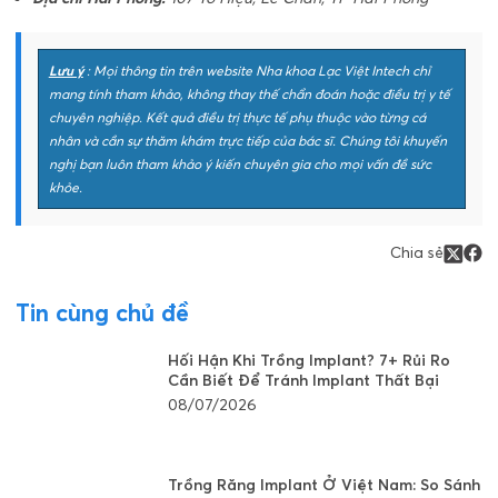
Lưu ý
: Mọi thông tin trên website Nha khoa Lạc Việt Intech chỉ
mang tính tham khảo, không thay thế chẩn đoán hoặc điều trị y tế
chuyên nghiệp. Kết quả điều trị thực tế phụ thuộc vào từng cá
nhân và cần sự thăm khám trực tiếp của bác sĩ. Chúng tôi khuyến
nghị bạn luôn tham khảo ý kiến chuyên gia cho mọi vấn đề sức
khỏe.
Chia sẻ
Tin cùng chủ đề
Hối Hận Khi Trồng Implant? 7+ Rủi Ro
Cần Biết Để Tránh Implant Thất Bại
08/07/2026
Trồng Răng Implant Ở Việt Nam: So Sánh