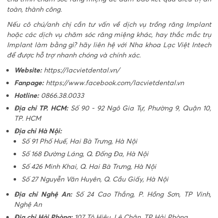
toàn, thành công.
Nếu cô chú/anh chị cần tư vấn về dịch vụ trồng răng Implant
hoặc các dịch vụ chăm sóc răng miệng khác, hay thắc mắc
trụ
Implant làm bằng gì
? hãy liên hệ với Nha khoa Lạc Việt Intech
để được hỗ trợ nhanh chóng và chính xác.
Website:
https://lacvietdental.vn/
Fanpage:
https://www.facebook.com/lacvietdental.vn
Hotline:
0866.38.0033
Địa chỉ TP. HCM:
Số 90 - 92 Ngô Gia Tự, Phường 9, Quận 10,
TP. HCM
Địa chỉ Hà Nội:
Số 91 Phố Huế, Hai Bà Trưng, Hà Nội
Số 168 Đường Láng, Q. Đống Đa, Hà Nội
Số 426 Minh Khai, Q. Hai Bà Trưng, Hà Nội
Số 27 Nguyễn Văn Huyên, Q. Cầu Giấy, Hà Nội
Địa chỉ Nghệ An:
Số 24 Cao Thắng, P. Hồng Sơn, TP Vinh,
Nghệ An
Địa chỉ Hải Phòng:
107 Tô Hiệu, Lê Chân, TP Hải Phòng