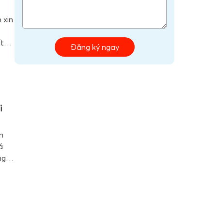
 xin
i
ất
Đăng ký ngay
i
ắn
á
ng