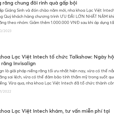
 răng chung đôi rinh quà gấp bội
ịp Giáng Sinh và đón chào năm mới, nha khoa Lạc Việt Intech
ng Quý khách hàng chương trình ƯU ĐÃI LỚN NHẤT NĂM kh
răng theo nhóm: Giảm thêm 1.000.000 VNĐ sau khi áp dụng t
 chương trình khuyến mại hiện hành tại nha khoa khi đăng ký
0/2023
ăng từ 2 người trở lên.
hoa Lạc Việt Intech tổ chức Talkshow: Ngày hộ
 răng Invisalign
ign là giải pháp niềng răng tối ưu nhất hiện nay, vừa có thể n
răng sai lệch, vừa có thể đảm bảo tính thẩm mỹ trong suốt qu
niềng. Vừa qua, nha khoa Lạc Việt Intech đã tổ chức thành cô
w “Invisalign – xu hướng chỉnh nha của giới trẻ hiện đại”.
1/2022
hoa Lạc Việt Intech khám, tư vấn miễn phí tại