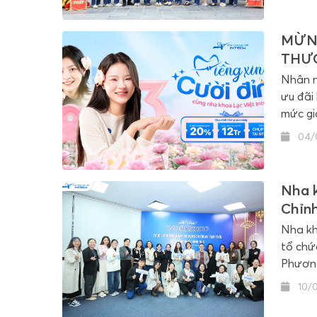
MỪN
THƯ
Nhân n
ưu đãi
mức gi
04/
Nha k
Chỉnh
TOG
Nha kh
tổ chứ
Phương
10/