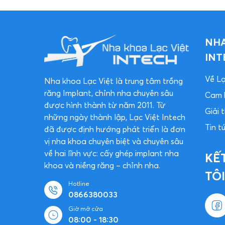
NHA
INT
Về Lạ
Nha khoa Lạc Việt là trung tâm trồng
răng Implant, chỉnh nha chuyên sâu
Cam 
được hình thành từ năm 2011. Từ
Giải
những ngày thành lập, Lạc Việt Intech
Tin t
đã được định hướng phát triển là đơn
vị nha khoa chuyên biệt và chuyên sâu
về hai lĩnh vực: cấy ghép implant nha
KẾ
khoa và niềng răng – chỉnh nha.
TÔI
Hotline
0866380033
Giờ mở cửa
08:00 - 18:30