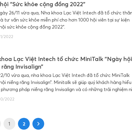
hội “Sức khỏe cộng đồng 2022”
gày 26/11 vừa qua, Nha khoa Lạc Việt Intech đã tổ chức thă
à tư vấn sức khỏe miễn phí cho hơn 1000 hội viên tại sự kiện
hội sức khỏe cộng đồng 2022”.
1/2022
hoa Lạc Việt Intech tổ chức MiniTalk “Ngày hộ
 răng Invisalign”
2/10 vừa qua, nha khoa Lạc Việt Intech đã tổ chức MiniTalk
ội niềng răng Invisalign”. Minitalk sẽ giúp quý khách hàng hiểu
 phương pháp niềng răng Invisalign và có những trải nghiệm n
hoải mái cùng nhiều ưu đãi hấp dẫn.
10/2022
1
2