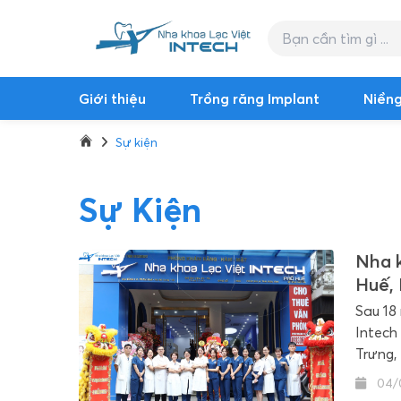
Giới thiệu
Trồng răng Implant
Niềng
Sự kiện
Sự Kiện
Nha k
Huế, 
Sau 18
Intech
Trưng,
04/