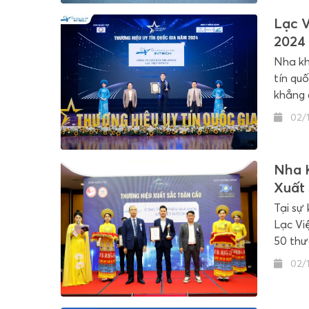
Lạc V
2024
Nha kh
tín qu
khẳng 
02/
Nha 
Xuất
Tại sự
Lạc Vi
50 thư
02/