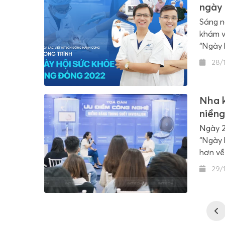
ngày 
Sáng n
khám v
“Ngày 
28/1
Nha k
niềng
Ngày 2
“Ngày h
hơn về
răng t
29/