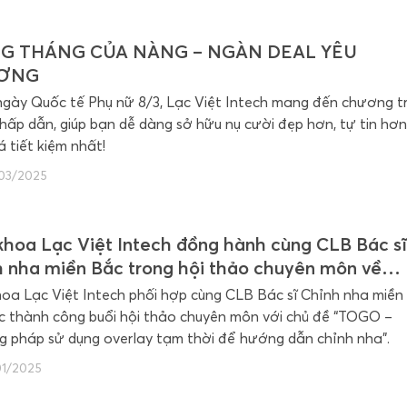
G THÁNG CỦA NÀNG – NGÀN DEAL YÊU
ƠNG
gày Quốc tế Phụ nữ 8/3, Lạc Việt Intech mang đến chương tr
 hấp dẫn, giúp bạn dễ dàng sở hữu nụ cười đẹp hơn, tự tin hơn
á tiết kiệm nhất!
03/2025
hoa Lạc Việt Intech đồng hành cùng CLB Bác s
 nha miền Bắc trong hội thảo chuyên môn về
O
oa Lạc Việt Intech phối hợp cùng CLB Bác sĩ Chỉnh nha miền
c thành công buổi hội thảo chuyên môn với chủ đề “TOGO –
 pháp sử dụng overlay tạm thời để hướng dẫn chỉnh nha”.
01/2025