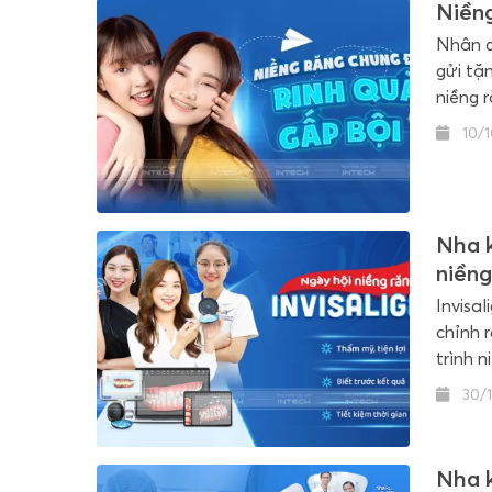
Niềng
Nhân d
gửi tặ
niềng 
cả các
10/1
niềng r
Nha k
niềng
Invisal
chỉnh 
trình 
Talksho
30/1
Nha k