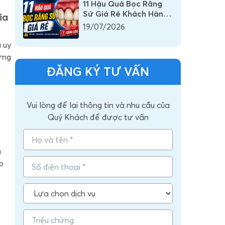
11 Hậu Quả Bọc Răng
Sứ Giá Rẻ Khách Hàng
ia
Nhất Định Phải Biết
19/07/2026
 uy
ứng
ĐĂNG KÝ TƯ VẤN
Vui lòng để lại thông tin và nhu cầu của
Quý Khách để được tư vấn
a
p