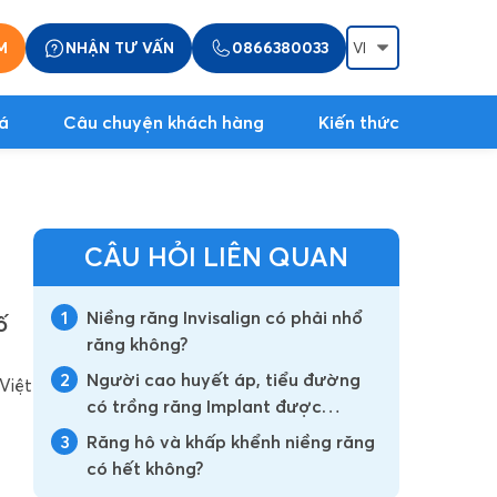
M
NHẬN TƯ VẤN
0866380033
á
Câu chuyện khách hàng
Kiến thức
CÂU HỎI LIÊN QUAN
1
Niềng răng Invisalign có phải nhổ
ố
răng không?
2
Người cao huyết áp, tiểu đường
Việt
có trồng răng Implant được
không?
3
Răng hô và khấp khểnh niềng răng
có hết không?