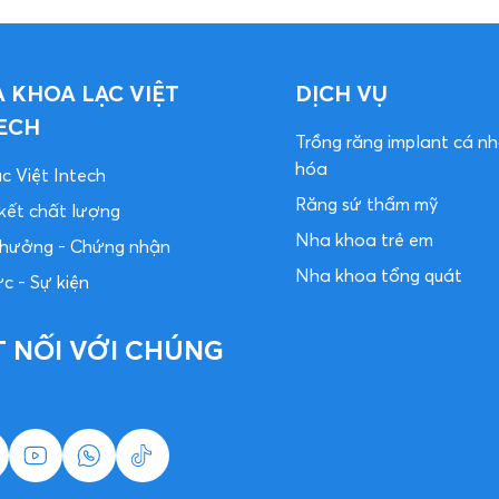
 KHOA LẠC VIỆT
DỊCH VỤ
ECH
Trồng răng implant cá n
hóa
c Việt Intech
Răng sứ thẩm mỹ
kết chất lượng
Nha khoa trẻ em
 thưởng - Chứng nhận
Nha khoa tổng quát
ức - Sự kiện
T NỐI VỚI CHÚNG