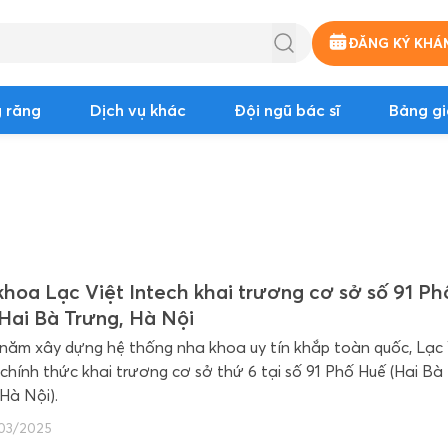
ĐĂNG KÝ KHÁ
 răng
Dịch vụ khác
Đội ngũ bác sĩ
Bảng gi
hoa Lạc Việt Intech khai trương cơ sở số 91 Ph
Hai Bà Trưng, Hà Nội
 năm xây dựng hệ thống nha khoa uy tín khắp toàn quốc, Lạc 
 chính thức khai trương cơ sở thứ 6 tại số 91 Phố Huế (Hai Bà
 Hà Nội).
03/2025