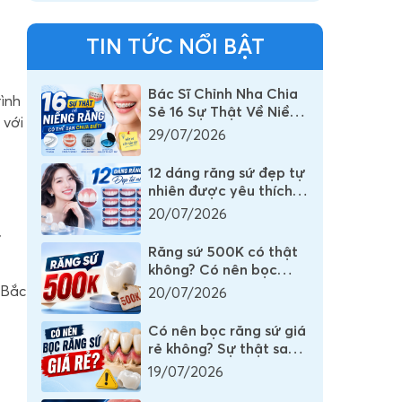
TIN TỨC NỔI BẬT
Bác Sĩ Chỉnh Nha Chia
ình
Sẻ 16 Sự Thật Về Niềng
 với
Răng Mà Rất Nhiều
29/07/2026
Người Vẫn Đang Hiểu
Sai
12 dáng răng sứ đẹp tự
nhiên được yêu thích
nhất mọi thời đại
20/07/2026
ĩ
Răng sứ 500K có thật
không? Có nên bọc
răng sứ 500K không?
 Bắc
20/07/2026
Có nên bọc răng sứ giá
rẻ không? Sự thật sau
những chiếc răng sứ có
19/07/2026
giá vài trăm nghìn