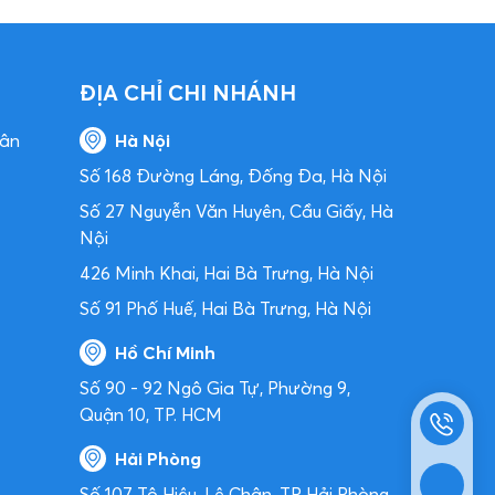
ĐỊA CHỈ CHI NHÁNH
hân
Hà Nội
Số 168 Đường Láng, Đống Đa, Hà Nội
Số 27 Nguyễn Văn Huyên, Cầu Giấy, Hà
Nội
426 Minh Khai, Hai Bà Trưng, Hà Nội
Số 91 Phố Huế, Hai Bà Trưng, Hà Nội
Hồ Chí Minh
Số 90 - 92 Ngô Gia Tự, Phường 9,
Quận 10, TP. HCM
Hải Phòng
Số 107 Tô Hiệu, Lê Chân, TP Hải Phòng