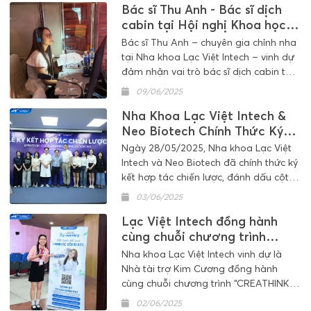
Bác sĩ Thu Anh - Bác sĩ dịch
nha khoa trẻ em.
cabin tại Hội nghị Khoa học
và Triển lãm Nha khoa Trẻ em
Bác sĩ Thu Anh – chuyên gia chỉnh nha
Quốc tế lần thứ nhất
tại Nha khoa Lạc Việt Intech – vinh dự
đảm nhận vai trò bác sĩ dịch cabin tại
Hội nghị Nha khoa Trẻ em Quốc tế.
09/06/2025
Không chỉ giỏi chuyên môn, bác sĩ còn
Nha Khoa Lạc Việt Intech &
thể hiện năng lực ngoại ngữ xuất sắc,
trở thành cầu nối tri thức y khoa toàn
Neo Biotech Chính Thức Ký
cầu. Một minh chứng cho sự toàn diện
Kết Hợp Tác Chiến Lược
Ngày 28/05/2025, Nha khoa Lạc Việt
và hội nhập của y bác sĩ Việt Nam.
Intech và Neo Biotech đã chính thức ký
kết hợp tác chiến lược, đánh dấu cột
mốc mới trong mối quan hệ gắn bó
03/06/2025
giữa hai đơn vị đã đồng hành cùng
Lạc Việt Intech đồng hành
nhau trong nhiều năm qua.
cùng chuỗi chương trình
“CREATHINK"
Nha khoa Lạc Việt Intech vinh dự là
Nhà tài trợ Kim Cương đồng hành
cùng chuỗi chương trình “CREATHINK”
– sân chơi trí tuệ do Management and
02/06/2025