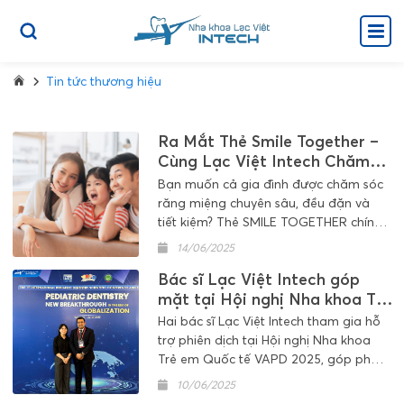
Tin tức thương hiệu
Ra Mắt Thẻ Smile Together –
Cùng Lạc Việt Intech Chăm
Răng Khỏe Cho Cả Gia Đình
Bạn muốn cả gia đình được chăm sóc
răng miệng chuyên sâu, đều đặn và
tiết kiệm? Thẻ SMILE TOGETHER chính
là món quà sức khỏe trọn vẹn từ Nha
14/06/2025
khoa Lạc Việt Intech – dành riêng cho
Bác sĩ Lạc Việt Intech góp
các gia đình hiện đại.
mặt tại Hội nghị Nha khoa Trẻ
em Quốc tế VAPD 2025
Hai bác sĩ Lạc Việt Intech tham gia hỗ
trợ phiên dịch tại Hội nghị Nha khoa
Trẻ em Quốc tế VAPD 2025, góp phần
kết nối tri thức quốc tế và cập nhật xu
10/06/2025
hướng điều trị hiện đại trong lĩnh vực