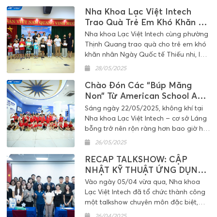
Marketing Club (MMC) – Đại học Ngân
Nha Khoa Lạc Việt Intech
Hàng TP.HCM tổ chức.
Trao Quà Trẻ Em Khó Khăn Tại
Phường Thịnh Quang
Nha khoa Lạc Việt Intech cùng phường
Thịnh Quang trao quà cho trẻ em khó
khăn nhân Ngày Quốc tế Thiếu nhi, lan
tỏa yêu thương và trách nhiệm cộng
28/05/2025
đồng.
Chào Đón Các “Búp Măng
Non” Từ American School ASG
Đến Tham Quan Và Khám
Sáng ngày 22/05/2025, không khí tại
Răng
Nha khoa Lạc Việt Intech – cơ sở Láng
bỗng trở nên rộn ràng hơn bao giờ hết
khi đón tiếp 30 em học sinh mầm non
26/05/2025
từ trường American School ASG đến
RECAP TALKSHOW: CẬP
tham quan và trải nghiệm khám răng
định kỳ.
NHẬT KỸ THUẬT ỨNG DỤNG
MINIVIS TRONG CHỈNH NHA
Vào ngày 05/04 vừa qua, Nha khoa
Lạc Việt Intech đã tổ chức thành công
một talkshow chuyên môn đặc biệt,
phối hợp cùng American Orthodontics
26/04/2025