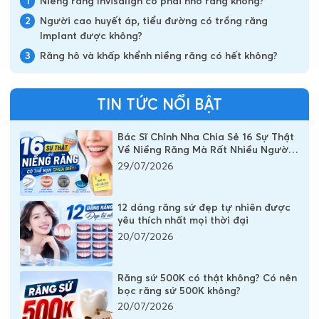
1
Niềng răng Invisalign có phải nhổ răng không?
2
Người cao huyết áp, tiểu đường có trồng răng
Implant được không?
3
Răng hô và khấp khểnh niềng răng có hết không?
TIN TỨC NỔI BẬT
Bác Sĩ Chỉnh Nha Chia Sẻ 16 Sự Thật
Về Niềng Răng Mà Rất Nhiều Người
Vẫn Đang Hiểu Sai
29/07/2026
12 dáng răng sứ đẹp tự nhiên được
yêu thích nhất mọi thời đại
20/07/2026
Răng sứ 500K có thật không? Có nên
bọc răng sứ 500K không?
20/07/2026