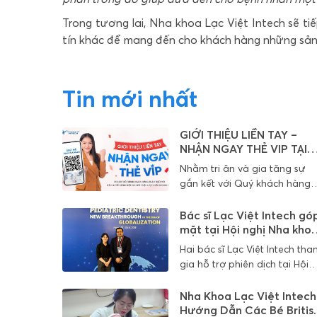
Trong tương lai, Nha khoa Lạc Việt Intech sẽ t
tín khác để mang đến cho khách hàng những sả
Tin mới nhất
GIỚI THIỆU LIỀN TAY –
NHẬN NGAY THẺ VIP TẠI
NHA KHOA LẠC VIỆT
Nhằm tri ân và gia tăng sự
INTECH ( ĐANG DIỄN RA)
gắn kết với Quý khách hàng
đã tin tưởng đồng hành, Nha
khoa Lạc Việt Intech chính th
Bác sĩ Lạc Việt Intech gó
triển khai chương trình đặc
mặt tại Hội nghị Nha kho
biệt:
Trẻ em Quốc tế VAPD
Hai bác sĩ Lạc Việt Intech th
2025
gia hỗ trợ phiên dịch tại Hội
nghị Nha khoa Trẻ em Quốc 
VAPD 2025, góp phần kết nối
Nha Khoa Lạc Việt Intech
tri thức quốc tế và cập nhật 
Hướng Dẫn Các Bé Britis