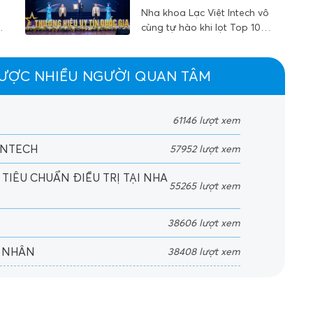
khỏe răng miệng của con
l
giữa hai đơn vị đã đồng hành
gia 2024
Nha khoa Lạc Việt Intech vô
trong dịp hè.
cùng nhau trong nhiều năm
é
cùng tự hào khi lọt Top 10
qua.
Thương hiệu uy tín quốc gia
2024, Giải thưởng Nha khoa
m
Lạc Việt Intech là minh chứng
ĐƯỢC NHIỀU NGƯỜI QUAN TÂM
khẳng định uy tín của đơn vị
4
dẫn đầu chất lượng điều trị
61146 lượt xem
INTECH
57952 lượt xem
a
TIÊU CHUẨN ĐIỀU TRỊ TẠI NHA
55265 lượt xem
38606 lượt xem
Á NHÂN
38408 lượt xem