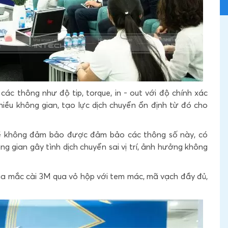
ác thông như độ tip, torque, in - out với độ chính xác
 chiều không gian, tạo lực dịch chuyển ổn định từ đó cho
 sẽ không đảm bảo được đảm bảo các thông số này, có
g gian gây tình dịch chuyển sai vị trí, ảnh hưởng không
của mắc cài 3M qua vỏ hộp với tem mác, mã vạch đầy đủ,