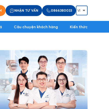
M
NHẬN TƯ VẤN
0866380033
á
Câu chuyện khách hàng
Kiến thức