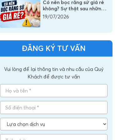
Có nên bọc răng sứ giá rẻ
không? Sự thật sau những
chiếc răng sứ có giá vài
19/07/2026
trăm nghìn
ĐĂNG KÝ TƯ VẤN
Vui lòng để lại thông tin và nhu cầu của Quý
Khách để được tư vấn