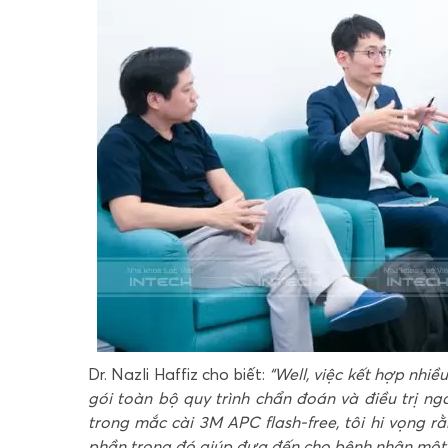
Dr. Nazli Haffiz cho biết:
“Well, việc kết hợp nhi
gói toàn bộ quy trình chẩn đoán và điều trị n
trong mắc cài 3M APC flash-free, tôi hi vọng r
phần trong đó giúp đưa đến cho bệnh nhân một kế