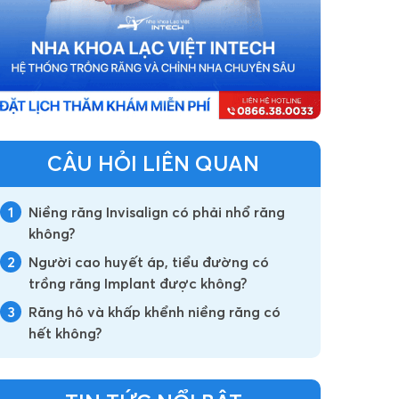
CÂU HỎI LIÊN QUAN
1
Niềng răng Invisalign có phải nhổ răng
không?
2
Người cao huyết áp, tiểu đường có
trồng răng Implant được không?
3
Răng hô và khấp khểnh niềng răng có
hết không?