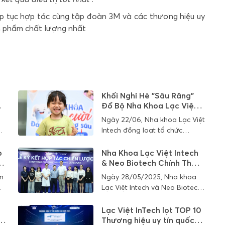
iếp tục hợp tác cùng tập đoàn 3M và các thương hiệu uy
n phẩm chất lượng nhất
Khối Nghỉ Hè "Sâu Răng"
Đổ Bộ Nha Khoa Lạc Việt
Intech
Ngày 22/06, Nha khoa Lạc Việt
Intech đồng loạt tổ chức
chương trình chăm sóc răng
ức
miệng miễn phí cho hàng trăm
p
Nha Khoa Lạc Việt Intech
em nhỏ tại 4 cơ sở Hà Nội. Các
a
& Neo Biotech Chính Thức
bé được bác sĩ khám kỹ, điều
Ký Kết Hợp Tác Chiến
am
Ngày 28/05/2025, Nha khoa
Lược
trị nhẹ nhàng và nhận quà học
Lạc Việt Intech và Neo Biotech
tập dễ thương – mang lại trải
tế
đã chính thức ký kết hợp tác
nghiệm nha khoa tích cực, giúp
chiến lược, đánh dấu cột mốc
Lạc Việt InTech lọt TOP 10
bố mẹ yên tâm hơn về sức
xu
mới trong mối quan hệ gắn bó
h
Thương hiệu uy tín quốc