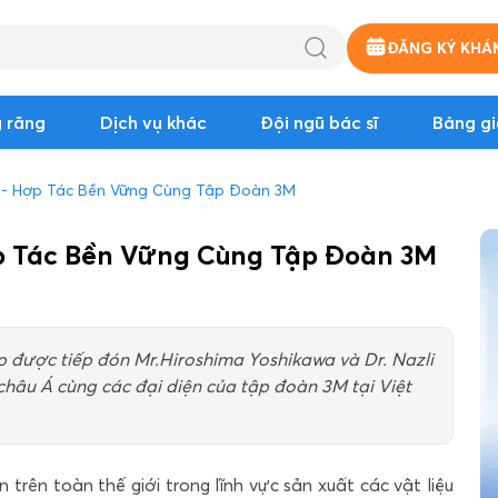
ĐĂNG KÝ KHÁ
 răng
Dịch vụ khác
Đội ngũ bác sĩ
Bảng gi
h - Hợp Tác Bền Vững Cùng Tập Đoàn 3M
ợp Tác Bền Vững Cùng Tập Đoàn 3M
ịp được tiếp đón Mr.Hiroshima Yoshikawa và Dr. Nazli
 châu Á cùng các đại diện của tập đoàn 3M tại Việt
 trên toàn thế giới trong lĩnh vực sản xuất các vật liệu