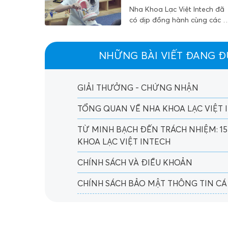
hướng điều trị hiện đại trong
Vietnamese Internationa
Nha Khoa Lạc Việt Intech đã
School Hanoi Chăm Sóc
lĩnh vực nha khoa trẻ em.
có dịp đồng hành cùng các b
Răng Miệng
tại British Vietnamese
International School Hanoi
trong một chương trình chă
NHỮNG BÀI VIẾT ĐANG 
sóc răng miệng vô cùng ý
nghĩa diễn ra vào ngày 03/0
vừa qua. Đây là hoạt động
GIẢI THƯỞNG - CHỨNG NHẬN
thiết thực nhằm nâng cao
nhận thức và hình thành thói
TỔNG QUAN VỀ NHA KHOA LẠC VIỆT 
quen vệ sinh răng miệng kho
học cho các em ngay từ khi
TỪ MINH BẠCH ĐẾN TRÁCH NHIỆM: 15 
còn nhỏ.
KHOA LẠC VIỆT INTECH
CHÍNH SÁCH VÀ ĐIỀU KHOẢN
CHÍNH SÁCH BẢO MẬT THÔNG TIN C