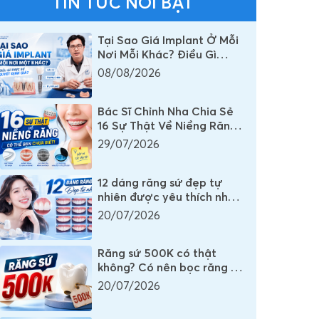
TIN TỨC NỔI BẬT
Tại Sao Giá Implant Ở Mỗi
Nơi Mỗi Khác? Điều Gì
Thực Sự Quyết Định Chi
08/08/2026
Phí Một Chiếc Răng
Implant
Bác Sĩ Chỉnh Nha Chia Sẻ
16 Sự Thật Về Niềng Răng
Mà Rất Nhiều Người Vẫn
29/07/2026
Đang Hiểu Sai
12 dáng răng sứ đẹp tự
nhiên được yêu thích nhất
mọi thời đại
20/07/2026
Răng sứ 500K có thật
không? Có nên bọc răng sứ
500K không?
20/07/2026