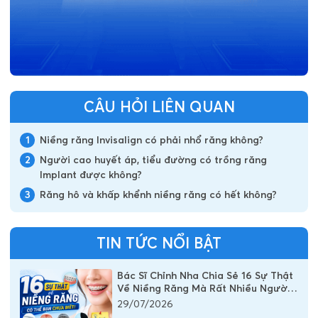
CÂU HỎI LIÊN QUAN
1
Niềng răng Invisalign có phải nhổ răng không?
2
Người cao huyết áp, tiểu đường có trồng răng
Implant được không?
3
Răng hô và khấp khểnh niềng răng có hết không?
TIN TỨC NỔI BẬT
Bác Sĩ Chỉnh Nha Chia Sẻ 16 Sự Thật
Về Niềng Răng Mà Rất Nhiều Người
Vẫn Đang Hiểu Sai
29/07/2026