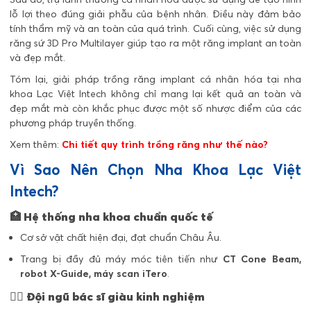
lỗ lợi theo đúng giải phẫu của bệnh nhân. Điều này đảm bảo
tính thẩm mỹ và an toàn của quá trình. Cuối cùng, việc sử dụng
răng sứ 3D Pro Multilayer giúp tạo ra một răng implant an toàn
và đẹp mắt.
Tóm lại, giải pháp trồng răng implant cá nhân hóa tại nha
khoa Lạc Việt Intech không chỉ mang lại kết quả an toàn và
đẹp mắt mà còn khắc phục được một số nhược điểm của các
phương pháp truyền thống.
Xem thêm:
Chi tiết quy trình trồng răng như thế nào?
Vì Sao Nên Chọn Nha Khoa Lạc Việt
Intech?
🏥
Hệ thống nha khoa chuẩn quốc tế
Cơ sở vật chất hiện đại, đạt chuẩn Châu Âu.
Trang bị đầy đủ máy móc tiên tiến như
CT Cone Beam,
robot X-Guide, máy scan iTero
.
👨‍⚕️
Đội ngũ bác sĩ giàu kinh nghiệm