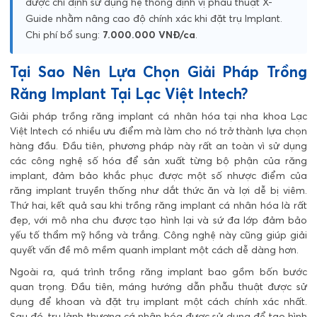
được chỉ định sử dụng hệ thống định vị phẫu thuật X-
Guide nhằm nâng cao độ chính xác khi đặt trụ Implant.
Chi phí bổ sung:
7.000.000 VNĐ/ca
.
Tại Sao Nên Lựa Chọn Giải Pháp Trồng
Răng Implant Tại Lạc Việt Intech?
Giải pháp trồng răng implant cá nhân hóa tại nha khoa Lạc
Việt Intech có nhiều ưu điểm mà làm cho nó trở thành lựa chọn
hàng đầu. Đầu tiên, phương pháp này rất an toàn vì sử dụng
các công nghệ số hóa để sản xuất từng bộ phận của răng
implant, đảm bảo khắc phục được một số nhược điểm của
răng implant truyền thống như dắt thức ăn và lợi dễ bị viêm.
Thứ hai, kết quả sau khi trồng răng implant cá nhân hóa là rất
đẹp, với mô nha chu được tạo hình lại và sứ đa lớp đảm bảo
yếu tố thẩm mỹ hồng và trắng. Công nghệ này cũng giúp giải
quyết vấn đề mô mềm quanh implant một cách dễ dàng hơn.
Ngoài ra, quá trình trồng răng implant bao gồm bốn bước
quan trọng. Đầu tiên, máng hướng dẫn phẫu thuật được sử
dụng để khoan và đặt trụ implant một cách chính xác nhất.
Sau đó, trụ lành thương cá nhân hóa được sử dụng để tạo hình