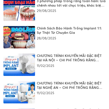
3 phương pháp trồng răng toàn hàm: Giá
chênh nhau tới vài chục triệu, khác biệt
nằm ở đâu?
29/08/2025
Chính Sách Bảo Hành Trồng Implant 1:1:
Sự Thật Từ Chuyên Gia
28/08/2025
CHƯƠNG TRÌNH KHUYẾN MÃI ĐẶC BIỆT
TẠI HÀ NỘI – CHI PHÍ TRỒNG RĂNG
IMPLANT
11/02/2025
CHƯƠNG TRÌNH KHUYẾN MÃI ĐẶC BIỆT
TẠI NGHỆ AN – CHI PHÍ TRỒNG RĂNG
IMPLANT
11/02/2025