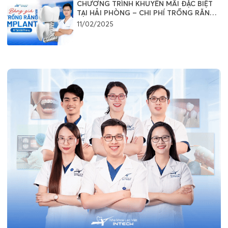
CHƯƠNG TRÌNH KHUYẾN MÃI ĐẶC BIỆT
TẠI HẢI PHÒNG – CHI PHÍ TRỒNG RĂNG
IMPLANT
11/02/2025