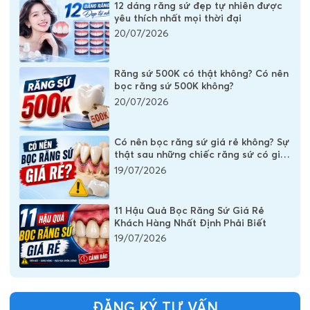
12 dáng răng sứ đẹp tự nhiên được
yêu thích nhất mọi thời đại
20/07/2026
Răng sứ 500K có thật không? Có nên
bọc răng sứ 500K không?
20/07/2026
Có nên bọc răng sứ giá rẻ không? Sự
thật sau những chiếc răng sứ có giá
vài trăm nghìn
19/07/2026
11 Hậu Quả Bọc Răng Sứ Giá Rẻ
Khách Hàng Nhất Định Phải Biết
19/07/2026
ĐĂNG KÝ TƯ VẤN