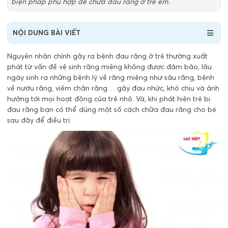
biện pháp phù hợp để chữa đau răng ở trẻ em.
NỘI DUNG BÀI VIẾT
Nguyên nhân chính gây ra bệnh đau răng ở trẻ thường xuất
phát từ vấn đề vệ sinh răng miệng không được đảm bảo, lâu
ngày sinh ra những bệnh lý về răng miệng như sâu răng, bệnh
về nướu răng, viêm chân răng… gây đau nhức, khó chịu và ảnh
hưởng tới mọi hoạt động của trẻ nhỏ. Và, khi phát hiện trẻ bị
đau răng bạn có thể dùng một số cách chữa đau răng cho bé
sau đây để điều trị: