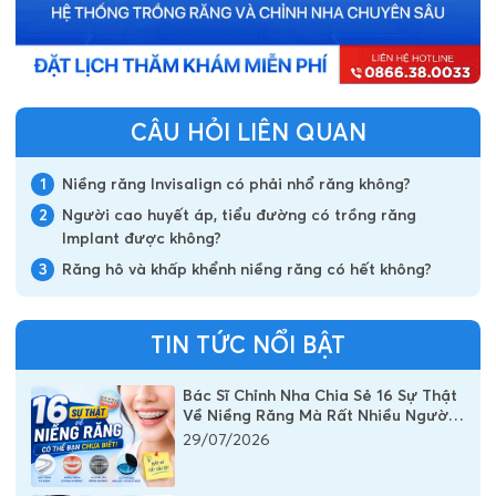
CÂU HỎI LIÊN QUAN
1
Niềng răng Invisalign có phải nhổ răng không?
2
Người cao huyết áp, tiểu đường có trồng răng
Implant được không?
3
Răng hô và khấp khểnh niềng răng có hết không?
TIN TỨC NỔI BẬT
Bác Sĩ Chỉnh Nha Chia Sẻ 16 Sự Thật
Về Niềng Răng Mà Rất Nhiều Người
Vẫn Đang Hiểu Sai
29/07/2026