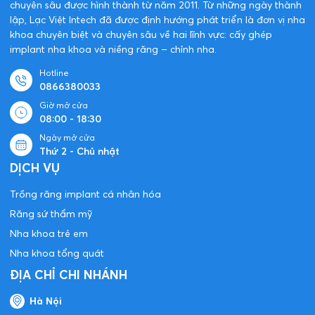
chuyên sâu được hình thành từ năm 2011. Từ những ngày thành
lập, Lạc Việt Intech đã được định hướng phát triển là đơn vị nha
khoa chuyên biệt và chuyên sâu về hai lĩnh vực: cấy ghép
implant nha khoa và niềng răng – chỉnh nha.
Hotline
0866380033
Giờ mở cửa
08:00 - 18:30
Ngày mở cửa
Thứ 2 - Chủ nhật
DỊCH VỤ
Trồng răng implant cá nhân hóa
Răng sứ thẩm mỹ
Nha khoa trẻ em
Nha khoa tổng quát
ĐỊA CHỈ CHI NHÁNH
Hà Nội