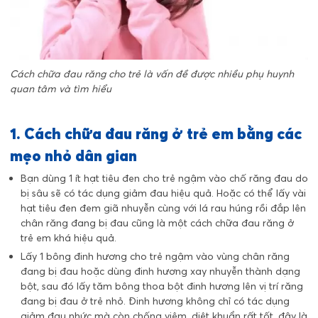
Cách chữa đau răng cho trẻ là vấn đề được nhiều phụ huynh
quan tâm và tìm hiểu
1. Cách chữa đau răng ở trẻ em bằng các
mẹo nhỏ dân gian
Bạn dùng 1 ít hạt tiêu đen cho trẻ ngậm vào chố răng đau do
bị sâu sẽ có tác dụng giảm đau hiệu quả. Hoặc có thể lấy vài
hạt tiêu đen đem giã nhuyễn cùng với lá rau húng rồi đắp lên
chân răng đang bị đau cũng là một cách chữa đau răng ở
trẻ em khá hiệu quả.
Lấy 1 bông đinh hương cho trẻ ngậm vào vùng chân răng
đang bị đau hoặc dùng đinh hương xay nhuyễn thành dạng
bột, sau đó lấy tăm bông thoa bột đinh hương lên vị trí răng
đang bị đau ở trẻ nhỏ. Đinh hương không chỉ có tác dụng
giảm đau nhức mà còn chống viêm, diệt khuẩn rất tốt, đây là