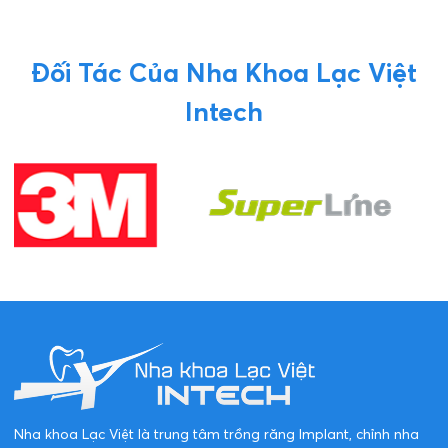
Đối Tác Của Nha Khoa Lạc Việt
Intech
Nha khoa Lạc Việt là trung tâm trồng răng Implant, chỉnh nha