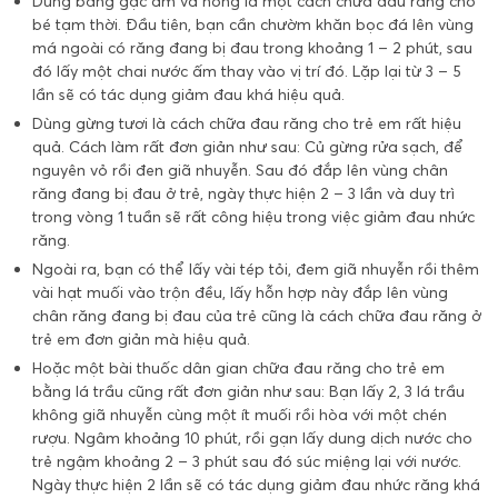
Dùng băng gạc ấm và nóng là một cách chữa đau răng cho
bé tạm thời. Đầu tiên, bạn cần chườm khăn bọc đá lên vùng
má ngoài có răng đang bị đau trong khoảng 1 – 2 phút, sau
đó lấy một chai nước ấm thay vào vị trí đó. Lặp lại từ 3 – 5
lần sẽ có tác dụng giảm đau khá hiệu quả.
Dùng gừng tươi là cách chữa đau răng cho trẻ em rất hiệu
quả. Cách làm rất đơn giản như sau: Củ gừng rửa sạch, để
nguyên vỏ rồi đen giã nhuyễn. Sau đó đắp lên vùng chân
răng đang bị đau ở trẻ, ngày thực hiện 2 – 3 lần và duy trì
trong vòng 1 tuần sẽ rất công hiệu trong việc giảm đau nhức
răng.
Ngoài ra, bạn có thể lấy vài tép tỏi, đem giã nhuyễn rồi thêm
vài hạt muối vào trộn đều, lấy hỗn hợp này đắp lên vùng
chân răng đang bị đau của trẻ cũng là cách chữa đau răng ở
trẻ em đơn giản mà hiệu quả.
Hoặc một bài thuốc dân gian chữa đau răng cho trẻ em
bằng lá trầu cũng rất đơn giản như sau: Bạn lấy 2, 3 lá trầu
không giã nhuyễn cùng một ít muối rồi hòa với một chén
rượu. Ngâm khoảng 10 phút, rồi gạn lấy dung dịch nước cho
trẻ ngậm khoảng 2 – 3 phút sau đó súc miệng lại với nước.
Ngày thực hiện 2 lần sẽ có tác dụng giảm đau nhức răng khá