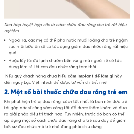
Xoa bóp huyệt hợp cốc là cách chữa đau răng cho trẻ rất hiệu
nghiệm
Ngoài ra, các mẹ có thể pha nước muối loãng cho trẻ ngậm
sau mối bữa ăn sẽ có tác dụng giảm đau nhức răng rất hiệu
quả.
Hoặc lấy túi đá lạnh chườm bên vùng má ngoài sẽ có tác
dụng làm tê liệt cơn đau nhức răng tạm thời.
Nếu quý khách hàng chưa hiểu
cắm implant để làm gì
hãy
đến ngay Lạc Việt Intech để được tư vấn chi tiết nhé!
2. Một số bài thuốc chữa đau răng trẻ em
Khi phát hiện trẻ bị đau răng, cách tốt nhất là bạn nên đưa trẻ
tới gặp bác sĩ càng sớm càng tốt để được thăm khám và đưa
ra giải pháp điều trị thích hợp. Tuy nhiên, trước đó bạn có thể
áp dụng một số cách chữa đau răng cho trẻ sau đây để giảm
bớt sự đau nhức mà trẻ nhỏ đang phải chịu đựng: