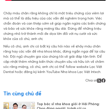
Chảy máu chân răng không chỉ là một triệu chứng của viêm lợi
mà có thể là dấu hiệu của các vấn đề nghiêm trọng hơn. Việc
chẩn đoán và can thiệp sớm sẽ giúp ngăn ngừa các biến chứng
và bảo vệ sức khỏe răng miệng lâu dài. Đừng để những triệu
chứng nhỏ trở thành mối đe dọa lớn đối với nụ cười và sức
khỏe của cô chú, anh chị.
Nếu cô chú, anh chị có bất kỳ câu hỏi nào về
c
hảy máu chân
răng hay các vấn đề nha khoa khác, đừng ngần ngại để lại câu
hỏi. Đội ngũ chuyên gia của chúng tôi sẽ giải đáp tận tình. Để
cập nhật thêm những kiến thức chuyên sâu và hữu ích về chăm
sóc răng miệng, cô chú, anh chị có thể follow website Lạc Việt
Dental hoặc đăng ký kênh YouTube Nha khoa Lạc Việt Intech.
Chia sẻ
Tin cùng chủ đề
Top bác sĩ nha khoa giỏi ở Hải Phòng:
Chọn đúng người, tránh rủi ro