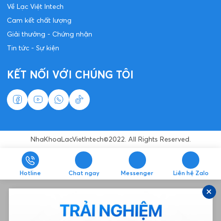
Về Lạc Việt Intech
Cam kết chất lượng
Giải thưởng - Chứng nhận
Tin tức - Sự kiện
KẾT NỐI VỚI CHÚNG TÔI
NhaKhoaLacVietIntech©2022. All Rights Reserved.
Hotline
Chat ngay
Messenger
Liên hệ Zalo