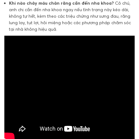
Khi nào chảy máu chân răng cần đến nha khoa?
Cô chú,
anh chị cần đến nha khoa ngay nếu tình trạng này kéo dài,
không tự hết, kèm theo các triệu chứng như sưng đau, răng
lung lay, tụt lợi, hôi miệng hoặc các phương pháp chăm sóc
tại nhà không hiệu quả.