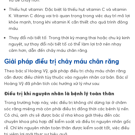
Thiếu hụt vitamin: Đặc biệt là thiếu hụt vitamin C và vitamin
K. Vitamin C đóng vai trò quan trọng trong việc duy trì mô lợi
khỏe mạnh, trong khi vitamin K cần thiết cho quá trình đông
máu.
Thay đổi nội tiết tố: Trong thời kỳ mang thai hoặc chu kỳ kinh
nguyệt, sự thay đổi nội tiết tố có thể làm lợi trở nên nhạy
cảm hơn, dẫn đến chảy máu chân răng.
Giải pháp điều trị chảy máu chân răng
Theo bác sĩ Hoàng Vỹ, giải pháp điều trị chảy máu chân răng
cần được điều chỉnh tùy thuộc vào nguyên nhân cơ bản. Bác sĩ
Hoàng Vỹ đã phân tích các hướng xử lý như sau:
Điều trị khi nguyên nhân là bệnh lý toàn thân
Trong trường hợp này, việc điều trị không chỉ dừng lại ở chăm
sóc răng miệng mà còn phải điều trị đồng thời các bệnh lý nền.
Cô chú, anh chị sẽ được bác sĩ nha khoa giới thiệu đến các
chuyên khoa phù hợp để kiểm soát và điều trị nguyên nhân gốc
rễ. Chỉ khi nguyên nhân toàn thân được kiểm soát tốt, việc điều
trị viêm lợi mới thực sự hiệu quả.