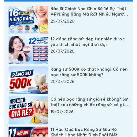
Bác Sĩ Chỉnh Nha Chia Sẻ 16 Sự Thật
Về Niềng Răng Mà Rất Nhiều Người
Vẫn Đang Hiểu Sai
29/07/2026
12 dáng răng sứ đẹp tự nhiên được
yêu thích nhất mọi thời đại
20/07/2026
Răng sứ 500K có thật không? Có nên
bọc răng sứ 500K không?
20/07/2026
Có nên bọc răng sứ giá rẻ không? Sự
thật sau những chiếc răng sứ có giá
vài trăm nghìn
19/07/2026
11 Hậu Quả Bọc Răng Sứ Giá Rẻ
Khách Hàng Nhất Định Phải Biết