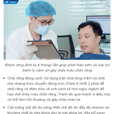
Khám răng định kỳ 6 tháng/ lần giúp phát hiện sớm và loại bỏ
bệnh lý viêm lợi gây chảy máu chân răng
Chải răng đúng cách: Sử dụng bàn chải lông mềm và chải
nhẹ nhàng theo chuyển động tròn. Dành ít nhất 2 phút để
chải răng và đảm bảo vệ sinh sạch sẽ mọi ngóc ngách để
hạn chế chảy máu chân răng. Tránh ấn quá mạnh vì điều này
có thể làm tổn thương và gây chảy máu lợi.
Cân bằng chế độ ăn uống: Một chế độ ăn đầy đủ vitamin và
khoáng chất là chìa khóa duy trì sức khỏe lợi. Hãy bổ sung