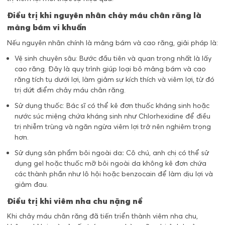
Điều trị khi nguyên nhân chảy máu chân răng là
mảng bám vi khuẩn
Nếu nguyên nhân chính là mảng bám và cao răng, giải pháp là:
Vệ sinh chuyên sâu: Bước đầu tiên và quan trọng nhất là lấy
cao răng. Đây là quy trình giúp loại bỏ mảng bám và cao
răng tích tụ dưới lợi, làm giảm sự kích thích và viêm lợi, từ đó
trị dứt điểm chảy máu chân răng.
Sử dụng thuốc: Bác sĩ có thể kê đơn thuốc kháng sinh hoặc
nước súc miệng chứa kháng sinh như Chlorhexidine để điều
trị nhiễm trùng và ngăn ngừa viêm lợi trở nên nghiêm trọng
hơn.
Sử dụng sản phẩm bôi ngoài da
:
Cô chú, anh chị có thể sử
dụng gel hoặc thuốc mỡ bôi ngoài da không kê đơn chứa
các thành phần như lô hội hoặc benzocain để làm dịu lợi và
giảm đau.
Điều trị khi viêm nha chu nặng nề
Khi chảy máu chân răng đã tiến triển thành viêm nha chu,