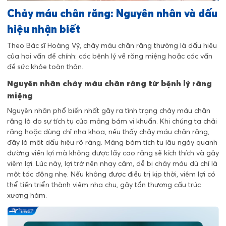
Chảy máu chân răng: Nguyên nhân và dấu
hiệu nhận biết
Theo Bác sĩ Hoàng Vỹ, chảy máu chân răng thường là dấu hiệu
của hai vấn đề chính: các bệnh lý về răng miệng hoặc các vấn
đề sức khỏe toàn thân.
Nguyên nhân chảy máu chân răng từ bệnh lý răng
miệng
Nguyên nhân phổ biến nhất gây ra tình trạng chảy máu chân
răng là do sự tích tụ của mảng bám vi khuẩn. Khi chúng ta chải
răng hoặc dùng chỉ nha khoa, nếu thấy chảy máu chân răng,
đây là một dấu hiệu rõ ràng. Mảng bám tích tụ lâu ngày quanh
đường viền lợi mà không được
lấy cao răng
sẽ kích thích và gây
viêm lợi. Lúc này, lợi trở nên nhạy cảm, dễ bị chảy máu dù chỉ là
một tác động nhẹ. Nếu không được điều trị kịp thời, viêm lợi có
thể tiến triển thành viêm nha chu, gây tổn thương cấu trúc
xương hàm.