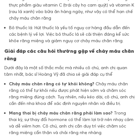
thực phẩm giàu vitamin C (trái cây họ cam quýt) và vitamin K
(rau lá xanh) vào bữa ăn hàng ngày, như vậy có thể hạn chế
chảy máu chân răng
Bỏ thuốc lá: Hút thuốc là yếu tố nguy cơ hàng đầu dẫn đến
các bệnh lý về lợi. Việc bỏ thuốc lá sẽ cải thiện đáng kể sức
khỏe răng miệng và giảm nguy cơ chảy máu chân răng.
Giải đáp các câu hỏi thường gặp về chảy máu chân
răng
Dưới đây là một số thắc mắc mà nhiều cô chú, anh chị quan
tâm nhất, bác sĩ Hoàng Vỹ đã chia sẻ giải đáp cụ thể
Chảy máu chân răng có tự khỏi không?
Chảy máu chân
răng có thể tự khỏi nếu được phát hiện sớm và chăm sóc
răng miệng đúng cách. Tuy nhiên, nếu kéo dài, cô chú, anh chị
cần đến nha khoa để xác định nguyên nhân và điều trị.
Mang thai bị chảy máu chân răng phải làm sao?
Trong
thai kỳ, sự thay đổi hormone có thể làm lợi trở nên nhạy cảm
và dễ viêm hơn. Cô chú, anh chị cần duy trì việc chăm sóc
răng miệng cẩn thận và chải răng nhẹ nhàng.