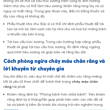
không chỉ lợi mà cả cấu trúc xương hàm cũng bị ảnh hưởng.
Viêm nha chu có thể làm tiêu xương, khiến răng lung lay và có
nguy cơ mất răng. Trong giai đoạn này, điều trị bằng thuốc và
lấy cao răng sẽ không đủ.
Phẫu thuật nha chu: Bác sĩ có thể chỉ định phẫu thuật để tái
tạo lại mô lợi, làm sạch các túi nha chu và loại bỏ mảng bám
vi khuẩn sâu bên trong.
Tái tạo cấu trúc xương: Trong các trường hợp nặng, phẫu
thuật sẽ giúp tái tạo cấu trúc xương, ổn định răng, ngừng
quá trình tiêu xương và giúp bảo vệ răng lâu dài.
Cách phòng ngừa chảy máu chân răng và
lời khuyên từ chuyên gia
Sau khi điều trị, việc duy trì một chế độ chăm sóc răng miệng
tốt là yếu tố then chốt để tránh tình trạng
chảy máu chân
răng
tái phát.
Khám răng định kỳ: "Phòng bệnh hơn chữa bệnh". Việc khám
răng định kỳ 6 tháng/lần giúp phát hiện sớm các vấn đề về
lợi và bệnh lý tiềm ẩn trước khi chúng trở nên nghiêm trọng.