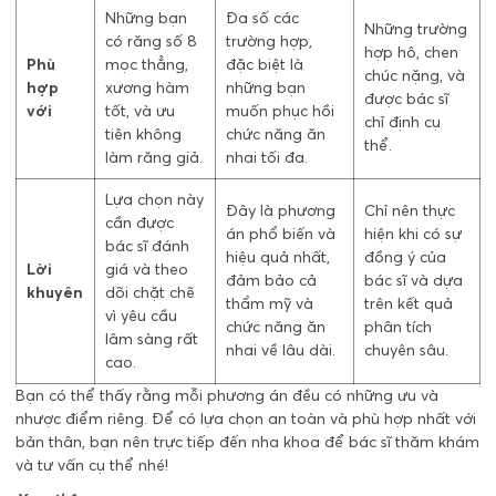
Những bạn
Đa số các
Những trường
có răng số 8
trường hợp,
hợp hô, chen
Phù
mọc thẳng,
đặc biệt là
chúc nặng, và
hợp
xương hàm
những bạn
được bác sĩ
với
tốt, và ưu
muốn phục hồi
chỉ định cụ
tiên không
chức năng ăn
thể.
làm răng giả.
nhai tối đa.
Lựa chọn này
Đây là phương
Chỉ nên thực
cần được
án phổ biến và
hiện khi có sự
bác sĩ đánh
hiệu quả nhất,
đồng ý của
Lời
giá và theo
đảm bảo cả
bác sĩ và dựa
khuyên
dõi chặt chẽ
thẩm mỹ và
trên kết quả
vì yêu cầu
chức năng ăn
phân tích
lâm sàng rất
nhai về lâu dài.
chuyên sâu.
cao.
Bạn có thể thấy rằng mỗi phương án đều có những ưu và
nhược điểm riêng. Để có lựa chọn an toàn và phù hợp nhất với
bản thân, bạn nên trực tiếp đến nha khoa để bác sĩ thăm khám
và tư vấn cụ thể nhé!