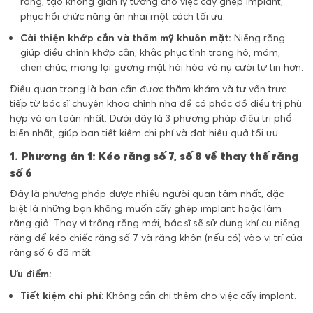
răng, tạo không gian lý tưởng cho việc cấy ghép implant,
phục hồi chức năng ăn nhai một cách tối ưu.
Cải thiện khớp cắn và thẩm mỹ khuôn mặt:
Niềng răng
giúp điều chỉnh khớp cắn, khắc phục tình trạng hô, móm,
chen chúc, mang lại gương mặt hài hòa và nụ cười tự tin hơn.
Điều quan trọng là bạn cần được thăm khám và tư vấn trực
tiếp từ bác sĩ chuyên khoa chỉnh nha để có phác đồ điều trị phù
hợp và an toàn nhất. Dưới đây là 3 phương pháp điều trị phổ
biến nhất, giúp bạn tiết kiệm chi phí và đạt hiệu quả tối ưu.
1. Phương án 1: Kéo răng số 7, số 8 về thay thế răng
số 6
Đây là phương pháp được nhiều người quan tâm nhất, đặc
biệt là những bạn không muốn cấy ghép implant hoặc làm
răng giả. Thay vì trồng răng mới, bác sĩ sẽ sử dụng khí cụ niềng
răng để kéo chiếc răng số 7 và răng khôn (nếu có) vào vị trí của
răng số 6 đã mất.
Ưu điểm:
Tiết kiệm chi phí
: Không cần chi thêm cho việc cấy implant.