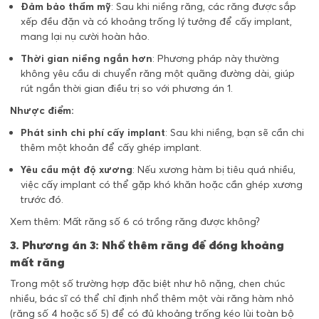
Đảm bảo thẩm mỹ
: Sau khi niềng răng, các răng được sắp
xếp đều đặn và có khoảng trống lý tưởng để cấy implant,
mang lại nụ cười hoàn hảo.
Thời gian niềng ngắn hơn
: Phương pháp này thường
không yêu cầu di chuyển răng một quãng đường dài, giúp
rút ngắn thời gian điều trị so với phương án 1.
Nhược điểm:
Phát sinh chi phí cấy implant
: Sau khi niềng, bạn sẽ cần chi
thêm một khoản để cấy ghép implant.
Yêu cầu mật độ xương
: Nếu xương hàm bị tiêu quá nhiều,
việc cấy implant có thể gặp khó khăn hoặc cần ghép xương
trước đó.
Xem thêm:
Mất răng số 6 có trồng răng được không?
3. Phương án 3: Nhổ thêm răng để đóng khoảng
mất răng
Trong một số trường hợp đặc biệt như hô nặng, chen chúc
nhiều, bác sĩ có thể chỉ định nhổ thêm một vài răng hàm nhỏ
(răng số 4 hoặc số 5) để có đủ khoảng trống kéo lùi toàn bộ