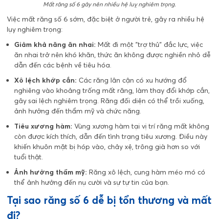
Mất răng số 6 gây nên nhiều hệ luỵ nghiêm trọng.
Việc mất răng số 6 sớm, đặc biệt ở người trẻ, gây ra nhiều hệ
lụy nghiêm trọng:
Giảm khả năng ăn nhai:
Mất đi một "trợ thủ" đắc lực, việc
ăn nhai trở nên khó khăn, thức ăn không được nghiền nhỏ dễ
dẫn đến các bệnh về tiêu hóa.
Xô lệch khớp cắn:
Các răng lân cận có xu hướng đổ
nghiêng vào khoảng trống mất răng, làm thay đổi khớp cắn,
gây sai lệch nghiêm trọng. Răng đối diện có thể trồi xuống,
ảnh hưởng đến thẩm mỹ và chức năng.
Tiêu xương hàm:
Vùng xương hàm tại vị trí răng mất không
còn được kích thích, dẫn đến tình trạng tiêu xương. Điều này
khiến khuôn mặt bị hóp vào, chảy xệ, trông già hơn so với
tuổi thật.
Ảnh hưởng thẩm mỹ:
Răng xô lệch, cung hàm méo mó có
thể ảnh hưởng đến nụ cười và sự tự tin của bạn.
Tại sao răng số 6 dễ bị tổn thương và mất
đi?