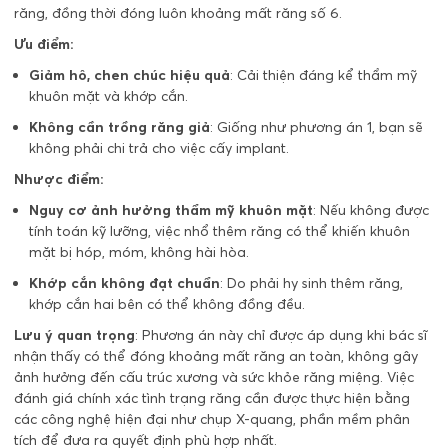
răng, đồng thời đóng luôn khoảng mất răng số 6.
Ưu điểm:
Giảm hô, chen chúc hiệu quả
: Cải thiện đáng kể thẩm mỹ
khuôn mặt và khớp cắn.
Không cần trồng răng giả
: Giống như phương án 1, bạn sẽ
không phải chi trả cho việc cấy implant.
Nhược điểm:
Nguy cơ ảnh hưởng thẩm mỹ khuôn mặt
: Nếu không được
tính toán kỹ lưỡng, việc nhổ thêm răng có thể khiến khuôn
mặt bị hóp, móm, không hài hòa.
Khớp cắn không đạt chuẩn
: Do phải hy sinh thêm răng,
khớp cắn hai bên có thể không đồng đều.
Lưu ý quan trọng
: Phương án này chỉ được áp dụng khi bác sĩ
nhận thấy có thể đóng khoảng mất răng an toàn, không gây
ảnh hưởng đến cấu trúc xương và sức khỏe răng miệng. Việc
đánh giá chính xác tình trạng răng cần được thực hiện bằng
các công nghệ hiện đại như chụp X-quang, phần mềm phân
tích để đưa ra quyết định phù hợp nhất.