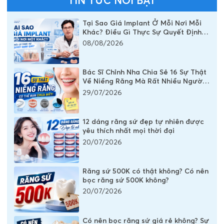
Tại Sao Giá Implant Ở Mỗi Nơi Mỗi
Khác? Điều Gì Thực Sự Quyết Định
Chi Phí Một Chiếc Răng Implant
08/08/2026
Bác Sĩ Chỉnh Nha Chia Sẻ 16 Sự Thật
Về Niềng Răng Mà Rất Nhiều Người
Vẫn Đang Hiểu Sai
29/07/2026
12 dáng răng sứ đẹp tự nhiên được
yêu thích nhất mọi thời đại
20/07/2026
Răng sứ 500K có thật không? Có nên
bọc răng sứ 500K không?
20/07/2026
Có nên bọc răng sứ giá rẻ không? Sự