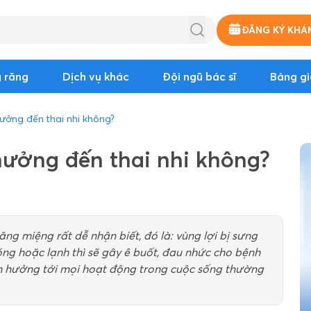
ĐĂNG KÝ KHÁ
 răng
Dịch vụ khác
Đội ngũ bác sĩ
Bảng gi
ưởng đến thai nhi không?
hưởng đến thai nhi không?
ng miệng rất dễ nhận biết, đó là: vùng lợi bị sưng
óng hoặc lạnh thì sẽ gây ê buốt, đau nhức cho bệnh
nh hưởng tới mọi hoạt động trong cuộc sống thường