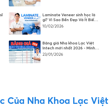
sĩ
Laminate Veneer sinh học là
gì? Vì Sao Bền Đẹp Và Ít Biến
Chứng
10/02/2026
ệ
Bảng giá Nha khoa Lạc Việt
Intech mới nhất 2026 - Minh
bạch, công khai
23/01/2026
c Của Nha Khoa Lạc Việt