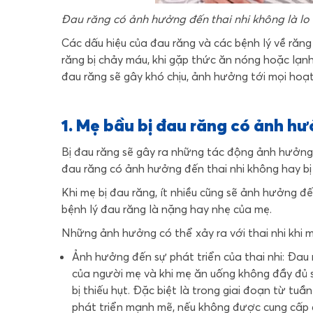
Đau răng có ảnh hưởng đến thai nhi không là lo 
Các dấu hiệu của đau răng và các bệnh lý về răng m
răng bị chảy máu, khi gặp thức ăn nóng hoặc lạnh
đau răng sẽ gây khó chịu, ảnh hưởng tới mọi hoạ
1. Mẹ bầu bị đau răng có ảnh hư
Bị đau răng sẽ gây ra những tác động ảnh hưởng 
đau răng có ảnh hưởng đến thai nhi không hay bị
Khi mẹ bị đau răng, ít nhiều cũng sẽ ảnh hưởng 
bệnh lý đau răng là nặng hay nhẹ của mẹ.
Những ảnh hưởng có thể xảy ra với thai nhi khi m
Ảnh hưởng đến sự phát triển của thai nhi: Đau
của người mẹ và khi mẹ ăn uống không đầy đủ s
bị thiếu hụt. Đặc biệt là trong giai đoạn từ tu
phát triển mạnh mẽ, nếu không được cung cấp đ