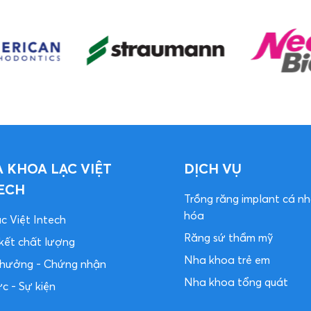
 KHOA LẠC VIỆT
DỊCH VỤ
ECH
Trồng răng implant cá n
hóa
c Việt Intech
Răng sứ thẩm mỹ
kết chất lượng
Nha khoa trẻ em
 thưởng - Chứng nhận
Nha khoa tổng quát
ức - Sự kiện