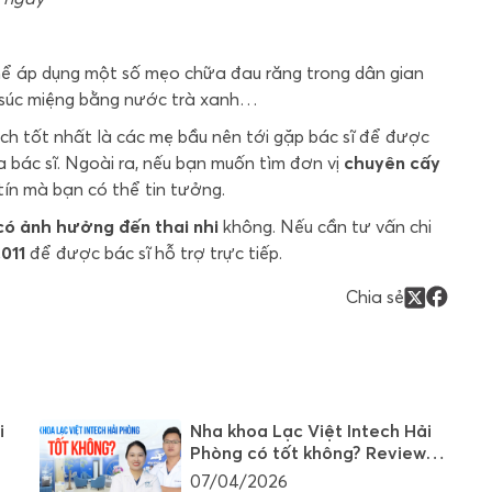
 thể áp dụng một số mẹo chữa đau răng trong dân gian
, súc miệng bằng nước trà xanh…
cách tốt nhất là các mẹ bầu nên tới gặp bác sĩ để được
a bác sĩ. Ngoài ra, nếu bạn muốn tìm đơn vị
chuyên cấy
 tín mà bạn có thể tin tưởng.
có ảnh hưởng đến thai nhi
không. Nếu cần tư vấn chi
.011
để được bác sĩ hỗ trợ trực tiếp.
Chia sẻ
i
Nha khoa Lạc Việt Intech Hải
Phòng có tốt không? Review
chi tiết nhất
07/04/2026