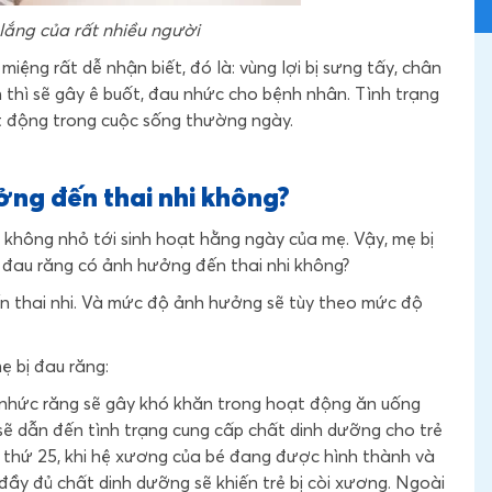
lắng của rất nhiều người
iệng rất dễ nhận biết, đó là: vùng lợi bị sưng tấy, chân
 thì sẽ gây ê buốt, đau nhức cho bệnh nhân. Tình trạng
t động trong cuộc sống thường ngày.
ởng đến thai nhi không?
không nhỏ tới sinh hoạt hằng ngày của mẹ. Vậy, mẹ bị
 đau răng có ảnh hưởng đến thai nhi không?
đến thai nhi. Và mức độ ảnh hưởng sẽ tùy theo mức độ
ẹ bị đau răng:
 nhức răng sẽ gây khó khăn trong hoạt động ăn uống
ẽ dẫn đến tình trạng cung cấp chất dinh dưỡng cho trẻ
ần thứ 25, khi hệ xương của bé đang được hình thành và
ầy đủ chất dinh dưỡng sẽ khiến trẻ bị còi xương. Ngoài