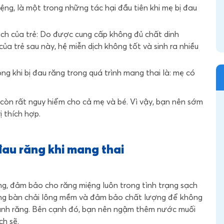
ệng, là một trong những tác hại đầu tiên khi mẹ bị đau
ch của trẻ: Do được cung cấp không đủ chất dinh
 trẻ sau này, hệ miễn dịch không tốt và sinh ra nhiều
g khi bị đau răng trong quá trình mang thai là: mẹ có
còn rất nguy hiểm cho cả mẹ và bé. Vì vậy, bạn nên sớm
ị thích hợp.
 đau răng khi mang thai
ng, đảm bảo cho răng miệng luôn trong tình trạng sạch
ụng bàn chải lông mềm và đảm bảo chất lượng để không
nh răng. Bên cạnh đó, bạn nên ngậm thêm nước muối
h sẽ.