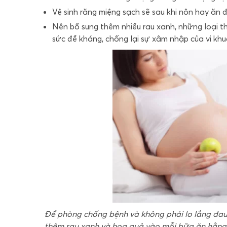
Vệ sinh răng miệng sạch sẽ sau khi nôn hay ăn 
Nên bổ sung thêm nhiều rau xanh, những loại 
sức đề kháng, chống lại sự xâm nhập của vi kh
Để phòng chống bệnh và không phải lo lắng đau
thêm rau xanh và hoa quả vào mỗi bữa ăn hằng