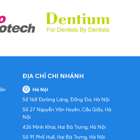
ĐỊA CHỈ CHI NHÁNH
hân
Hà Nội
Số 168 Đường Láng, Đống Đa, Hà Nội
Số 27 Nguyễn Văn Huyên, Cầu Giấy, Hà
Nội
426 Minh Khai, Hai Bà Trưng, Hà Nội
Số 91 Phố Huế, Hai Bà Trưng, Hà Nội