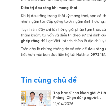
Điều trị đau răng khi mang thai
Khi bị đau răng trong thời kỳ mang thai, bạn có
như: ngậm tỏi, đắp gừng tươi, ngậm đinh hương
Tuy nhiên, đây chỉ là những giải pháp tạm thời, 
thăm khám, tư vấn và điều trị theo sự chỉ định củ
ghép răng
thì Lạc Việt Intech chính là địa chỉ uy
Trên đây là những thông tin về vấn đề
đau răng 
tiết hơn mời bạn đọc liên hệ tới Hotline:
0972.181
Tin cùng chủ đề
Top bác sĩ nha khoa giỏi ở Hả
Phòng: Chọn đúng người,
tránh rủi ro
13/04/2026