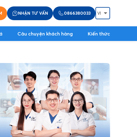
M
NHẬN TƯ VẤN
0866380033
á
Câu chuyện khách hàng
Kiến thức