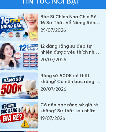
TIN TỨC NỔI BẬT
Bác Sĩ Chỉnh Nha Chia Sẻ
16 Sự Thật Về Niềng Răng
Mà Rất Nhiều Người Vẫn
29/07/2026
Đang Hiểu Sai
12 dáng răng sứ đẹp tự
nhiên được yêu thích nhất
mọi thời đại
20/07/2026
Răng sứ 500K có thật
không? Có nên bọc răng sứ
500K không?
20/07/2026
Có nên bọc răng sứ giá rẻ
không? Sự thật sau những
chiếc răng sứ có giá vài
19/07/2026
trăm nghìn