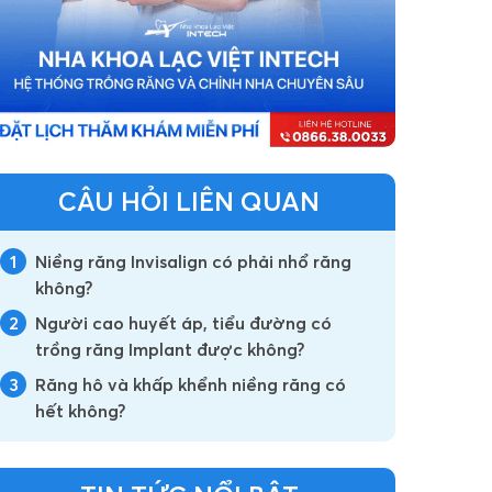
CÂU HỎI LIÊN QUAN
1
Niềng răng Invisalign có phải nhổ răng
không?
2
Người cao huyết áp, tiểu đường có
trồng răng Implant được không?
3
Răng hô và khấp khểnh niềng răng có
hết không?