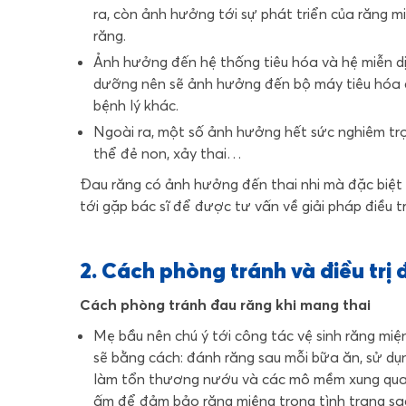
ra, còn ảnh hưởng tới sự phát triển của răng mi
răng.
Ảnh hưởng đến hệ thống tiêu hóa và hệ miễn dị
dưỡng nên sẽ ảnh hưởng đến bộ máy tiêu hóa của
bệnh lý khác.
Ngoài ra, một số ảnh hưởng hết sức nghiêm trọn
thể đẻ non, xảy thai…
Đau răng có ảnh hưởng đến thai nhi mà đặc biệt 
tới gặp bác sĩ để được tư vấn về giải pháp điều tr
2. Cách phòng tránh và điều trị
Cách phòng tránh đau răng khi mang thai
Mẹ bầu nên chú ý tới công tác vệ sinh răng miệ
sẽ bằng cách: đánh răng sau mỗi bữa ăn, sử d
làm tổn thương nướu và các mô mềm xung qua
ấm để đảm bảo răng miệng trong tình trạng sạc