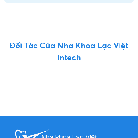
ĐĂNG KÝ TƯ VẤN
Vui lòng để lại thông tin và nhu cầu của Quý Khách để
được tư vấn
Đăng ký ngay