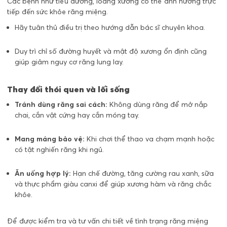
Các bệnh như tiểu đường, loãng xương có thể ảnh hưởng trực
tiếp đến sức khỏe răng miệng.
Hãy tuân thủ điều trị theo hướng dẫn bác sĩ chuyên khoa.
Duy trì chỉ số đường huyết và mật độ xương ổn định cũng
giúp giảm nguy cơ răng lung lay.
Thay đổi thói quen và lối sống
Tránh dùng răng sai cách:
Không dùng răng để mở nắp
chai, cắn vật cứng hay cắn móng tay.
Mang máng bảo vệ:
Khi chơi thể thao va chạm mạnh hoặc
có tật nghiến răng khi ngủ.
Ăn uống hợp lý:
Hạn chế đường, tăng cường rau xanh, sữa
và thực phẩm giàu canxi để giúp xương hàm và răng chắc
khỏe.
Để được kiểm tra và tư vấn chi tiết về tình trạng răng miệng