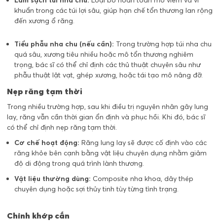
Làm sạch túi nha chu:
Loại bỏ hoàn toàn mô viêm và vi
khuẩn trong các túi lợi sâu, giúp hạn chế tổn thương lan rộng
đến xương ổ răng.
Tiểu phẫu nha chu (nếu cần):
Trong trường hợp túi nha chu
quá sâu, xương tiêu nhiều hoặc mô tổn thương nghiêm
trọng, bác sĩ có thể chỉ định các thủ thuật chuyên sâu như
phẫu thuật lật vạt, ghép xương, hoặc tái tạo mô nâng đỡ.
Nẹp răng tạm thời
Trong nhiều trường hợp, sau khi điều trị nguyên nhân gây lung
lay, răng vẫn cần thời gian ổn định và phục hồi. Khi đó, bác sĩ
có thể chỉ định nẹp răng tạm thời.
Cơ chế hoạt động:
Răng lung lay sẽ được cố định vào các
răng khỏe bên cạnh bằng vật liệu chuyên dụng nhằm giảm
độ di động trong quá trình lành thương.
Vật liệu thường dùng:
Composite nha khoa, dây thép
chuyên dụng hoặc sợi thủy tinh tùy từng tình trạng.
Chỉnh khớp cắn