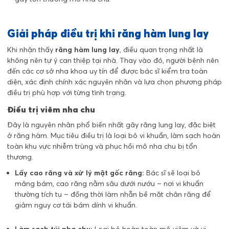
Giải pháp điều trị khi răng hàm lung lay
Khi nhận thấy
răng hàm lung lay
, điều quan trọng nhất là
không nên tự ý can thiệp tại nhà. Thay vào đó, người bệnh nên
đến các cơ sở nha khoa uy tín để được bác sĩ kiểm tra toàn
diện, xác định chính xác nguyên nhân và lựa chọn phương pháp
điều trị phù hợp với từng tình trạng.
Điều trị viêm nha chu
Đây là nguyên nhân phổ biến nhất gây răng lung lay, đặc biệt
ở răng hàm. Mục tiêu điều trị là loại bỏ vi khuẩn, làm sạch hoàn
toàn khu vực nhiễm trùng và phục hồi mô nha chu bị tổn
thương.
Lấy cao răng và xử lý mặt gốc răng:
Bác sĩ sẽ loại bỏ
mảng bám, cao răng nằm sâu dưới nướu – nơi vi khuẩn
thường tích tụ – đồng thời làm nhẵn bề mặt chân răng để
giảm nguy cơ tái bám dính vi khuẩn.