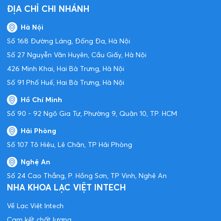
Nha khoa Lạc Việt là trung tâm trồng răng Implant, chỉnh nha
chuyên sâu được hình thành từ năm 2011. Từ những ngày thành
lập, Lạc Việt Intech đã được định hướng phát triển là đơn vị nha
khoa chuyên biệt và chuyên sâu về hai lĩnh vực: cấy ghép
implant nha khoa và niềng răng – chỉnh nha.
Hotline
0866380033
Giờ mở cửa
08:00 - 18:30
Ngày mở cửa
Thứ 2 - Chủ nhật
DỊCH VỤ
Trồng răng implant cá nhân hóa
Răng sứ thẩm mỹ
Nha khoa trẻ em
Nha khoa tổng quát
ĐỊA CHỈ CHI NHÁNH