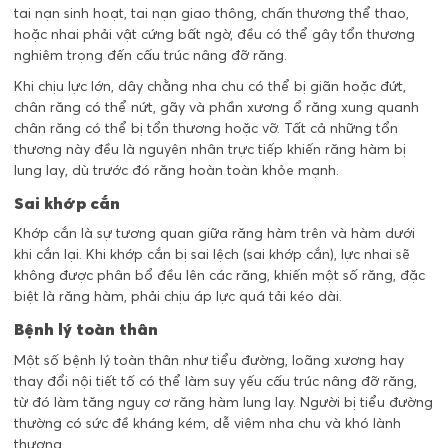
tai nạn sinh hoạt, tai nạn giao thông, chấn thương thể thao,
hoặc nhai phải vật cứng bất ngờ, đều có thể gây tổn thương
nghiêm trọng đến cấu trúc nâng đỡ răng.
Khi chịu lực lớn, dây chằng nha chu có thể bị giãn hoặc đứt,
chân răng có thể nứt, gãy và phần xương ổ răng xung quanh
chân răng có thể bị tổn thương hoặc vỡ. Tất cả những tổn
thương này đều là nguyên nhân trực tiếp khiến răng hàm bị
lung lay, dù trước đó răng hoàn toàn khỏe mạnh.
Sai khớp cắn
Khớp cắn là sự tương quan giữa răng hàm trên và hàm dưới
khi cắn lại. Khi khớp cắn bị sai lệch (sai khớp cắn), lực nhai sẽ
không được phân bổ đều lên các răng, khiến một số răng, đặc
biệt là răng hàm, phải chịu áp lực quá tải kéo dài.
Bệnh lý toàn thân
Một số bệnh lý toàn thân như tiểu đường, loãng xương hay
thay đổi nội tiết tố có thể làm suy yếu cấu trúc nâng đỡ răng,
từ đó làm tăng nguy cơ răng hàm lung lay. Người bị tiểu đường
thường có sức đề kháng kém, dễ viêm nha chu và khó lành
thương.