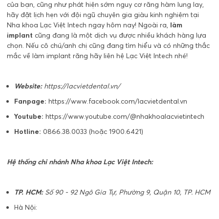
của bạn, cũng như phát hiện sớm nguy cơ răng hàm lung lay,
hãy đặt lịch hẹn với đội ngũ chuyên gia giàu kinh nghiệm tại
Nha khoa Lạc Việt Intech ngay hôm nay! Ngoài ra,
làm
implant
cũng đang là một dịch vụ được nhiều khách hàng lựa
chọn. Nếu cô chú/anh chị cũng đang tìm hiểu và có những thắc
mắc về làm implant răng hãy liên hệ Lạc Việt Intech nhé!
Website:
https://lacvietdental.vn/
Fanpage:
https://www.facebook.com/lacvietdental.vn
Youtube:
https://www.youtube.com/@nhakhoalacvietintech
Hotline:
0866.38.0033 (hoặc 1900.6421)
Hệ thống chi nhánh Nha khoa Lạc Việt Intech:
TP. HCM:
Số 90 - 92 Ngô Gia Tự, Phường 9, Quận 10, TP. HCM
Hà Nội: