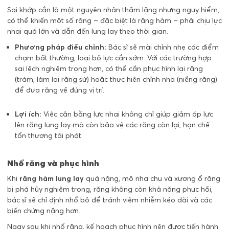
Sai khớp cắn là một nguyên nhân thầm lặng nhưng nguy hiểm,
có thể khiến một số răng – đặc biệt là răng hàm – phải chịu lực
nhai quá lớn và dẫn đến lung lay theo thời gian.
Phương pháp điều chỉnh:
Bác sĩ sẽ mài chỉnh nhẹ các điểm
chạm bất thường, loại bỏ lực cắn sớm. Với các trường hợp
sai lệch nghiêm trọng hơn, có thể cần phục hình lại răng
(trám, làm lại răng sứ) hoặc thực hiện chỉnh nha (niềng răng)
để đưa răng về đúng vị trí.
Lợi ích:
Việc cân bằng lực nhai không chỉ giúp giảm áp lực
lên răng lung lay mà còn bảo vệ các răng còn lại, hạn chế
tổn thương tái phát.
Nhổ răng và phục hình
Khi
răng hàm lung lay
quá nặng, mô nha chu và xương ổ răng
bị phá hủy nghiêm trọng, răng không còn khả năng phục hồi,
bác sĩ sẽ chỉ định nhổ bỏ để tránh viêm nhiễm kéo dài và các
biến chứng nặng hơn.
Ngay sau khi nhổ răng, kế hoạch phục hình nên được tiến hành