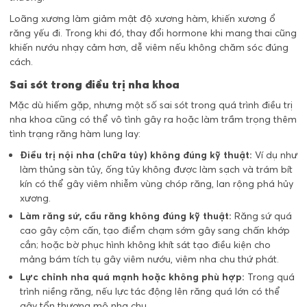
Loãng xương làm giảm mật độ xương hàm, khiến xương ổ
răng yếu đi. Trong khi đó, thay đổi hormone khi mang thai cũng
khiến nướu nhạy cảm hơn, dễ viêm nếu không chăm sóc đúng
cách.
Sai sót trong điều trị nha khoa
Mặc dù hiếm gặp, nhưng một số sai sót trong quá trình điều trị
nha khoa cũng có thể vô tình gây ra hoặc làm trầm trọng thêm
tình trạng răng hàm lung lay:
Điều trị nội nha (chữa tủy) không đúng kỹ thuật:
Ví dụ như
làm thủng sàn tủy, ống tủy không được làm sạch và trám bít
kín có thể gây viêm nhiễm vùng chóp răng, lan rộng phá hủy
xương.
Làm răng sứ, cầu răng không đúng kỹ thuật:
Răng sứ quá
cao gây cộm cấn, tạo điểm chạm sớm gây sang chấn khớp
cắn; hoặc bờ phục hình không khít sát tạo điều kiện cho
mảng bám tích tụ gây viêm nướu, viêm nha chu thứ phát.
Lực chỉnh nha quá mạnh hoặc không phù hợp:
Trong quá
trình niềng răng, nếu lực tác động lên răng quá lớn có thể
gây tổn thương mô nha chu.