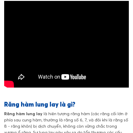
Răng hàm lung lay là gì?
Răng hàm lung lay
là hiện tượng răng hàm (các răng cối lớn ở
phía sau cung hàm, thường là răng số 6, 7, và đôi khi là răng số
8 - răng khôn) bị dịch chuyển, không còn vững chắc trong
xương ổ răng. Sự lung lay này xảy ra do tổn thương các cấu