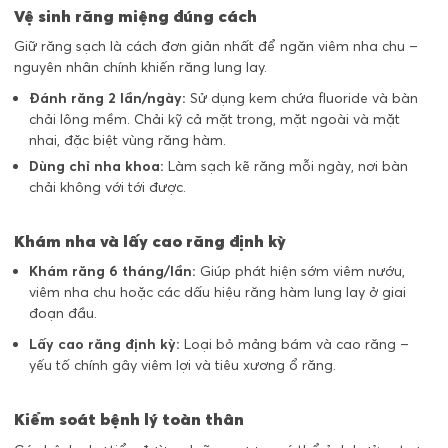
Vệ sinh răng miệng đúng cách
Giữ răng sạch là cách đơn giản nhất để ngăn viêm nha chu –
nguyên nhân chính khiến răng lung lay.
Đánh răng 2 lần/ngày:
Sử dụng kem chứa fluoride và bàn
chải lông mềm. Chải kỹ cả mặt trong, mặt ngoài và mặt
nhai, đặc biệt vùng răng hàm.
Dùng chỉ nha khoa:
Làm sạch kẽ răng mỗi ngày, nơi bàn
chải không với tới được.
Khám nha và lấy cao răng định kỳ
Khám răng 6 tháng/lần:
Giúp phát hiện sớm viêm nướu,
viêm nha chu hoặc các dấu hiệu răng hàm lung lay ở giai
đoạn đầu.
Lấy cao răng định kỳ:
Loại bỏ mảng bám và cao răng –
yếu tố chính gây viêm lợi và tiêu xương ổ răng.
Kiểm soát bệnh lý toàn thân