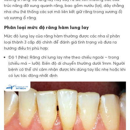
trúc nâng đỡ xung quanh răng, bao gồm nướu (lợi), dây chằng
nha chu (hệ thống các sợi mô liên kết giữ răng trong xương ổ)
và xương ổ răng.
Phân loại mức độ răng hàm lung lay
Mức độ lung lay của răng hàm thường được các nha sĩ phân
loại thành 3 cấp độ chính để đánh giá tình trạng và đưa ra
hướng điều trị phù hợp:
Độ 1 (Nhẹ): Răng chỉ lung lay nhẹ theo chiều ngoài – trong
(chiều má – lưỡi). Biên độ di chuyển thường dưới 1mm. Người
bệnh có thể chỉ cảm nhận được khi dùng tay lắc nhẹ hoặc khi
có lực tác động nhất định.