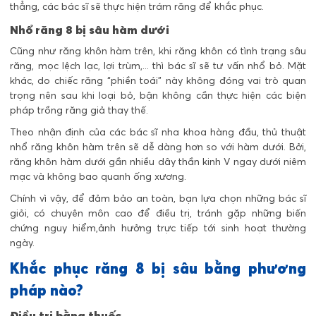
thẳng, các bác sĩ sẽ thực hiện trám răng để khắc phục.
Nhổ răng 8 bị sâu hàm dưới
Cũng như răng khôn hàm trên, khi răng khôn có tình trạng sâu
răng, mọc lệch lạc, lợi trùm,... thì bác sĩ sẽ tư vấn nhổ bỏ. Mặt
khác, do chiếc răng “phiền toái” này không đóng vai trò quan
trọng nên sau khi loại bỏ, bận không cần thực hiện các biện
pháp trồng răng giả thay thế.
Theo nhận định của các bác sĩ nha khoa hàng đầu, thủ thuật
nhổ răng khôn hàm trên sẽ dễ dàng hơn so với hàm dưới. Bởi,
răng khôn hàm dưới gần nhiều dây thần kinh V ngay dưới niêm
mạc và không bao quanh ống xương.
Chính vì vậy, để đảm bảo an toàn, bạn lựa chọn những bác sĩ
giỏi, có chuyên môn cao để điều trị, tránh gặp những biến
chứng nguy hiểm,ảnh hưởng trực tiếp tới sinh hoạt thường
ngày.
Khắc phục răng 8 bị sâu bằng phương
pháp nào?
Điều trị bằng thuốc