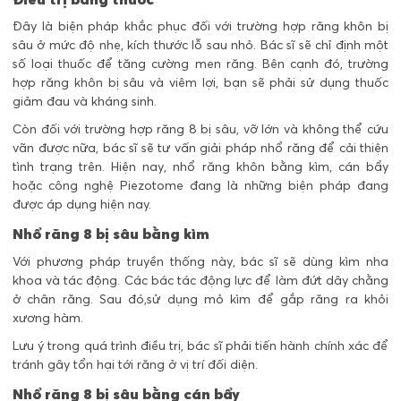
Đây là biện pháp khắc phục đối với trường hợp răng khôn bị
sâu ở mức độ nhẹ, kích thước lỗ sau nhỏ. Bác sĩ sẽ chỉ định một
số loại thuốc để tăng cường men răng. Bên cạnh đó, trường
hợp răng khôn bị sâu và viêm lợi, bạn sẽ phải sử dụng thuốc
giảm đau và kháng sinh.
Còn đối với trường hợp răng 8 bị sâu, vỡ lớn và không thể cứu
vãn được nữa, bác sĩ sẽ tư vấn giải pháp nhổ răng để cải thiện
tình trạng trên. Hiện nay, nhổ răng khôn
bằng kìm, cán bẩy
hoặc công nghệ Piezotome đang là những biện pháp đang
được áp dụng hiện nay.
Nhổ răng 8 bị sâu bằng kìm
Với phương pháp truyền thống này, bác sĩ sẽ dùng kìm nha
khoa và tác động. Các bác tác động lực để làm đứt dây chằng
ở chân răng. Sau đó,sử dụng mỏ kìm để gắp răng ra khỏi
xương hàm.
Lưu ý trong quá trình điều trị, bác sĩ phải tiến hành chính xác để
tránh gây tổn hại tới răng ở vị trí đối diện.
Nhổ răng 8 bị sâu bằng cán bẩy