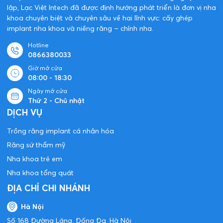
lập, Lạc Việt Intech đã được định hướng phát triển là đơn vị nha
khoa chuyên biệt và chuyên sâu về hai lĩnh vực: cấy ghép
implant nha khoa và niềng răng – chỉnh nha.
Hotline
0866380033
Giờ mở cửa
08:00 - 18:30
Ngày mở cửa
Thứ 2 - Chủ nhật
DỊCH VỤ
Trồng răng implant cá nhân hóa
Răng sứ thẩm mỹ
Nha khoa trẻ em
Nha khoa tổng quát
ĐỊA CHỈ CHI NHÁNH
Hà Nội
Số 168 Đường Láng, Đống Đa, Hà Nội