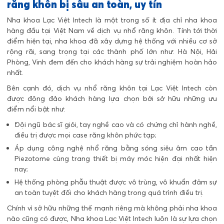
răng khôn bị sâu an toàn, uy tín
Nha khoa Lạc Việt Intech là một trong số ít địa chỉ nha khoa
hàng đầu tại Việt Nam về dịch vụ nhổ răng khôn. Tính tới thời
điểm hiện tại, nha khoa đã xây dựng hệ thống với nhiều cơ sở
rộng rãi, sang trọng tại các thành phố lớn như: Hà Nội, Hải
Phòng, Vinh đem đến cho khách hàng sự trải nghiệm hoàn hảo
nhất.
Bên cạnh đó, dịch vụ nhổ răng khôn tại Lạc Việt Intech còn
được đông đảo khách hàng lựa chọn bởi sở hữu những ưu
điểm nổi bật như:
Đội ngũ bác sĩ giỏi, tay nghề cao và có chứng chỉ hành nghề,
điều trị được mọi case răng khôn phức tạp;
Áp dụng công nghệ nhổ răng bằng sóng siêu âm cao tần
Piezotome cùng trang thiết bị máy móc hiện đại nhất hiện
nay;
Hệ thống phòng phẫu thuật được vô trùng, vô khuẩn đảm sự
an toàn tuyệt đối cho khách hàng trong quá trình điều trị.
Chính vì sở hữu những thế mạnh riêng mà không phải nha khoa
nào cũng có được, Nha khoa Lạc Việt Intech luôn là sự lựa chọn