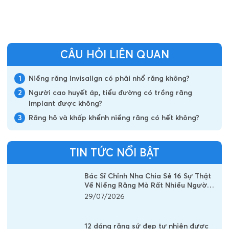
CÂU HỎI LIÊN QUAN
1
Niềng răng Invisalign có phải nhổ răng không?
2
Người cao huyết áp, tiểu đường có trồng răng
Implant được không?
3
Răng hô và khấp khểnh niềng răng có hết không?
TIN TỨC NỔI BẬT
Bác Sĩ Chỉnh Nha Chia Sẻ 16 Sự Thật
Về Niềng Răng Mà Rất Nhiều Người
Vẫn Đang Hiểu Sai
29/07/2026
12 dáng răng sứ đẹp tự nhiên được