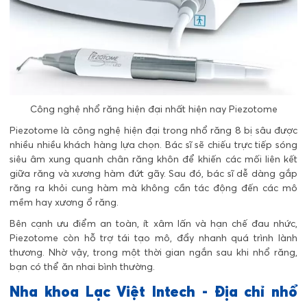
Công nghệ nhổ răng hiện đại nhất hiện nay Piezotome
Piezotome là công nghệ hiện đại trong nhổ răng 8 bị sâu được
nhiều nhiều khách hàng lựa chọn. Bác sĩ sẽ chiếu trực tiếp sóng
siêu âm xung quanh chân răng khôn để khiến các mối liên kết
giữa răng và xương hàm đứt gãy. Sau đó, bác sĩ dễ dàng gắp
răng ra khỏi cung hàm mà không cần tác động đến các mô
mềm hay xương ổ răng.
Bên cạnh ưu điểm an toàn, ít xâm lấn và hạn chế đau nhức,
Piezotome còn hỗ trợ tái tạo mô, đẩy nhanh quá trình lành
thương. Nhờ vậy, trong một thời gian ngắn sau khi nhổ răng,
bạn có thể ăn nhai bình thường.
Nha khoa Lạc Việt Intech - Địa chỉ nhổ