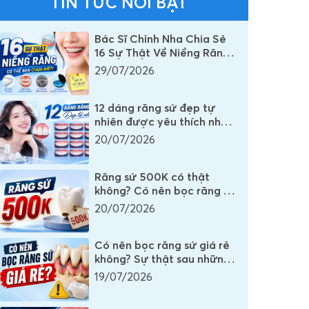
TIN TỨC NỔI BẬT
Bác Sĩ Chỉnh Nha Chia Sẻ
16 Sự Thật Về Niềng Răng
Mà Rất Nhiều Người Vẫn
29/07/2026
Đang Hiểu Sai
12 dáng răng sứ đẹp tự
nhiên được yêu thích nhất
mọi thời đại
20/07/2026
Răng sứ 500K có thật
không? Có nên bọc răng sứ
500K không?
20/07/2026
Có nên bọc răng sứ giá rẻ
không? Sự thật sau những
chiếc răng sứ có giá vài
19/07/2026
trăm nghìn