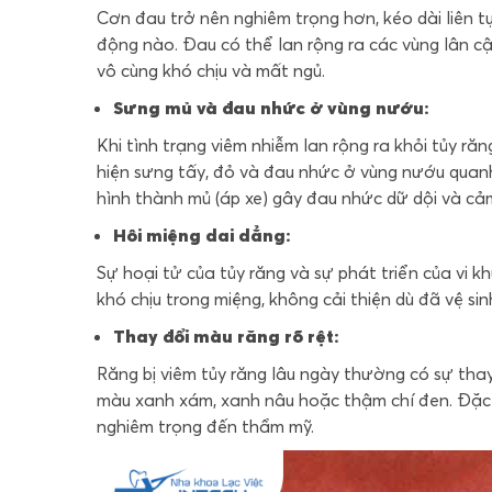
Cơn đau trở nên nghiêm trọng hơn, kéo dài liên t
động nào. Đau có thể lan rộng ra các vùng lân c
vô cùng khó chịu và mất ngủ.
Sưng mủ và đau nhức ở vùng nướu:
Khi tình trạng viêm nhiễm lan rộng ra khỏi tủy r
hiện sưng tấy, đỏ và đau nhức ở vùng nướu quanh
hình thành mủ (áp xe) gây đau nhức dữ dội và cảm
Hôi miệng dai dẳng:
Sự hoại tử của tủy răng và sự phát triển của vi k
khó chịu trong miệng, không cải thiện dù đã vệ si
Thay đổi màu răng rõ rệt:
Răng bị viêm tủy răng lâu ngày thường có sự tha
màu xanh xám, xanh nâu hoặc thậm chí đen. Đặc 
nghiêm trọng đến thẩm mỹ.