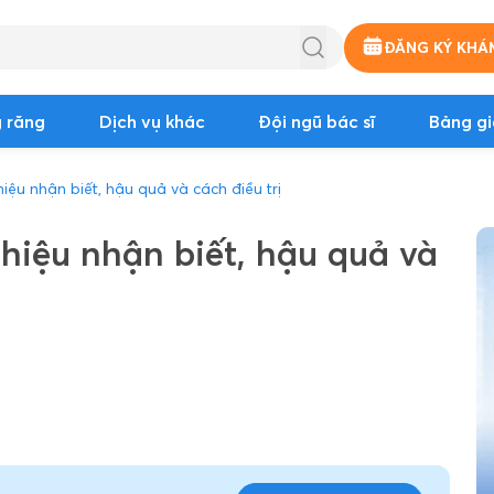
ĐĂNG KÝ KHÁ
 răng
Dịch vụ khác
Đội ngũ bác sĩ
Bảng gi
iệu nhận biết, hậu quả và cách điều trị
hiệu nhận biết, hậu quả và