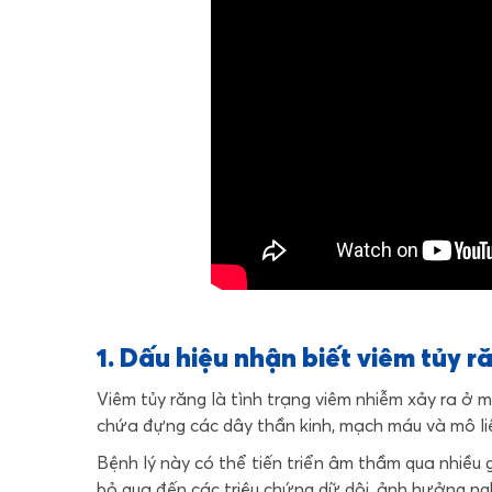
1. Dấu hiệu nhận biết viêm tủy 
Viêm tủy răng là tình trạng viêm nhiễm xảy ra ở 
chứa đựng các dây thần kinh, mạch máu và mô liê
Bệnh lý này có thể tiến triển âm thầm qua nhiều 
bỏ qua đến các triệu chứng dữ dội, ảnh hưởng n