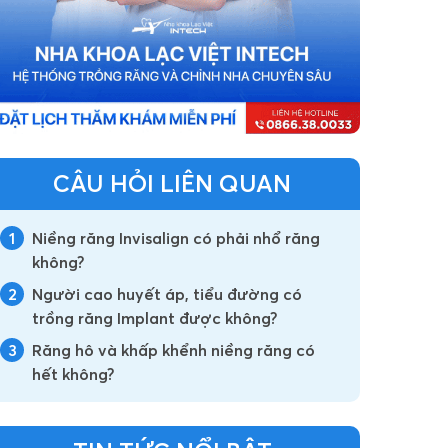
CÂU HỎI LIÊN QUAN
1
Niềng răng Invisalign có phải nhổ răng
không?
2
Người cao huyết áp, tiểu đường có
trồng răng Implant được không?
3
Răng hô và khấp khểnh niềng răng có
hết không?