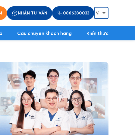
M
NHẬN TƯ VẤN
0866380033
á
Câu chuyện khách hàng
Kiến thức