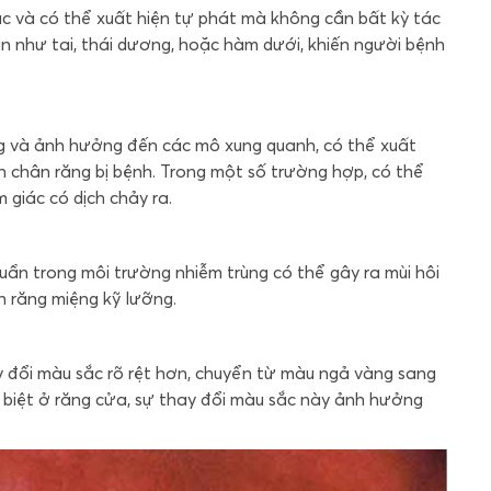
ục và có thể xuất hiện tự phát mà không cần bất kỳ tác
ận như tai, thái dương, hoặc hàm dưới, khiến người bệnh
ăng và ảnh hưởng đến các mô xung quanh, có thể xuất
 chân răng bị bệnh. Trong một số trường hợp, có thể
 giác có dịch chảy ra.
huẩn trong môi trường nhiễm trùng có thể gây ra mùi hôi
nh răng miệng kỹ lưỡng.
y đổi màu sắc rõ rệt hơn, chuyển từ màu ngả vàng sang
biệt ở răng cửa, sự thay đổi màu sắc này ảnh hưởng