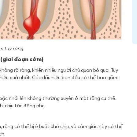
m tuỷ răng
 (giai đoạn sớm)
không rõ ràng, khiến nhiều người chủ quan bỏ qua. Tuy
ị hiệu quả nhất. Các dấu hiệu ban đầu có thể bao gồm:
ặc nhói lên không thường xuyên ở một răng cụ thể.
i chịu tác động nhẹ.
răng có thể bị ê buốt khó chịu, và cảm giác này có thể
ch.