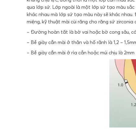
qua lớp sứ. Lớp ngoài là một lớp sứ tạo màu sắc 
khác nhau mà lớp sứ tạo màu này sẽ khác nhau. 
miệng, kỹ thuật mài cùi răng cho răng sứ zirconia 
– Đường hoàn tất là bờ vai hoặc bờ cong sâu, có 
– Bề giày cần mài ở thân và hố rãnh là 1,2 – 1,5m
– Bề giày cần mài ở rìa cắn hoặc múi chịu là 2mm