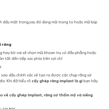
h dấu mặt trong,sau đó dùng mũi trong to hoặc mũi búp
i răng
g hay bờ vai sẽ chọn mũi khoan trụ có đầu phẳng hoặc
n tất đến tiếp xúc phía trên sợi chỉ
 sao dấu chính xác sẽ tạo ra được các chụp răng sứ
đa. Khi đã hiểu rõ
cấy ghép răng implant là gì
bạn hãy
âu về cấy ghép implant, răng sứ thẩm mỹ và niềng
, Hà Nội