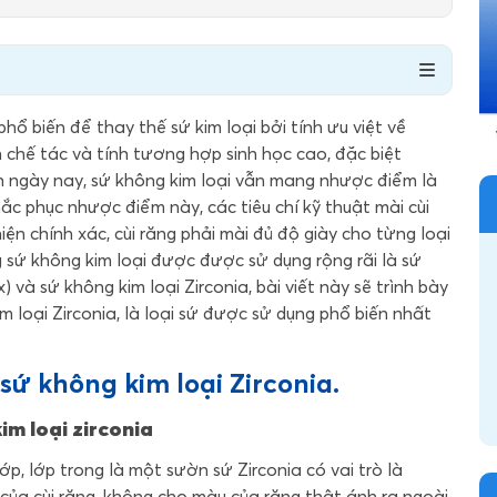
ổ biến để thay thế sứ kim loại bởi tính ưu việt về
 chế tác và tính tương hợp sinh học cao, đặc biệt
ận ngày nay, sứ không kim loại vẫn mang nhược điểm là
ắc phục nhược điểm này, các tiêu chí kỹ thuật mài cùi
ện chính xác, cùi răng phải mài đủ độ giày cho từng loại
g sứ không kim loại được được sử dụng rộng rãi là sứ
x
) và sứ không kim loại Zirconia, bài viết này sẽ trình bày
im loại Zirconia, là loại sứ được sử dụng phổ biến nhất
 sứ không kim loại
Zirconia.
im loại zirconia
lớp, lớp trong là một sườn sứ Zirconia có vai trò là
 của cùi răng, không cho màu của răng thật ánh ra ngoài