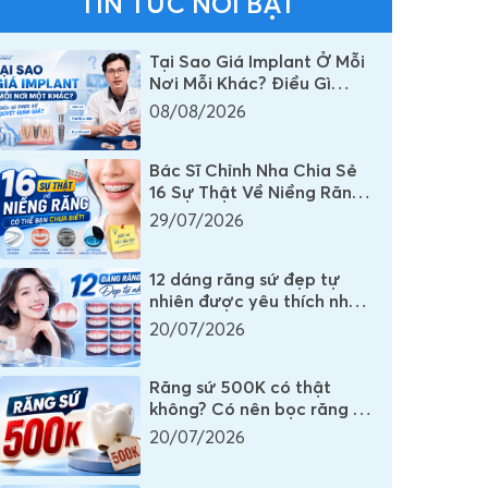
TIN TỨC NỔI BẬT
Tại Sao Giá Implant Ở Mỗi
Nơi Mỗi Khác? Điều Gì
Thực Sự Quyết Định Chi
08/08/2026
Phí Một Chiếc Răng
Implant
Bác Sĩ Chỉnh Nha Chia Sẻ
16 Sự Thật Về Niềng Răng
Mà Rất Nhiều Người Vẫn
29/07/2026
Đang Hiểu Sai
12 dáng răng sứ đẹp tự
nhiên được yêu thích nhất
mọi thời đại
20/07/2026
Răng sứ 500K có thật
không? Có nên bọc răng sứ
500K không?
20/07/2026