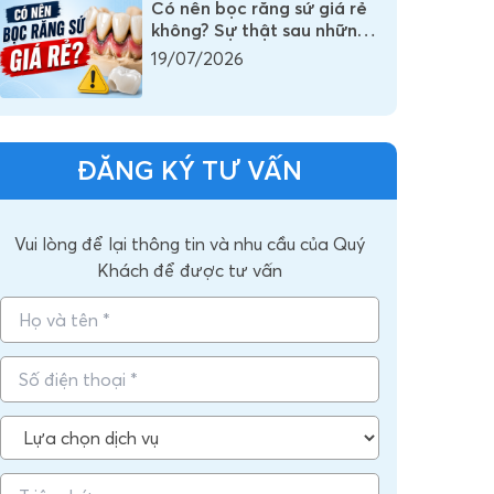
Có nên bọc răng sứ giá rẻ
không? Sự thật sau những
chiếc răng sứ có giá vài
19/07/2026
trăm nghìn
ĐĂNG KÝ TƯ VẤN
Vui lòng để lại thông tin và nhu cầu của Quý
Khách để được tư vấn