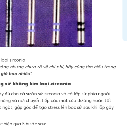
loại zirconia
ăng nhưng chưa rõ về chi phí, hãy cùng tìm hiểu trong
giá bao nhiêu
".
g sứ không kim loại zirconia
ày đủ cho cả sườn sứ zirconia và cả lớp sứ phía ngoài,
mỏng và nơi chuyển tiếp các mặt của đường hoàn tất
gột, gập góc để tạo stress lên bọc sứ sau khi lắp gây
c hiện qua 5 bước sau: