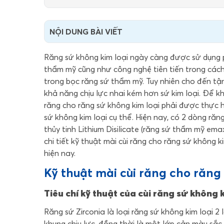
NỘI DUNG BÀI VIẾT
Răng sứ không kim loại ngày càng được sử dụng ph
thẩm mỹ cũng như công nghệ tiên tiến trong cách
trong
bọc răng sứ thẩm mỹ
. Tuy nhiên cho đến t
khả năng chịu lực nhai kém hơn sứ kim loại. Để kh
răng cho răng sứ không kim loại phải được thực hi
sứ không kim loại cụ thể. Hiện nay, có 2 dòng răn
thủy tinh Lithium Disilicate (
răng sứ thẩm mỹ ema
chi tiết kỹ thuật mài cùi răng cho răng sứ không k
hiện nay.
Kỹ thuật mài cùi răng cho răng
Tiêu chí kỹ thuật của cùi răng sứ không k
Răng sứ Zirconia là loại răng sứ không kim loại 2 
khung chịu lực, đồng thời là một lớp cản màu sắc