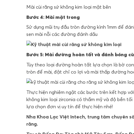
Mài cùi răng sứ không kim loại mặt bên
Bước 4: Mài mặt trong
Sử dụng mũi trụ đầu tròn đường kình 1mm để đán
sen mài nỗi các đường đánh dấu
Bước 5: Mài đường hoàn tất và đánh bóng cù
Tùy theo loại đường hoàn tất lựa chọn là bờ con
tròn để mài, đặt chỉ co lợi và mài thấp đường hoà
Thực hiện nghiêm ngặt các bước trên kết hợp với
không kim loại zirconia có thẩm mỹ và độ bền tối 
lựa chọn đơn vị uy tín để thực hiện nhé!
Nha Khoa Lạc Việt Intech, trung tâm chuyên s
răng.
Trụ sở Đống Đa: Tòa nhà 160 Tây Sơn, Đống Đa