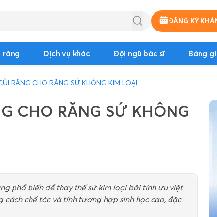
ĐĂNG KÝ KHÁ
 răng
Dịch vụ khác
Đội ngũ bác sĩ
Bảng gi
 CÙI RĂNG CHO RĂNG SỨ KHÔNG KIM LOẠI
ĂNG CHO RĂNG SỨ KHÔNG
 phổ biến để thay thế sứ kim loại bởi tính ưu việt
g cách chế tác và tính tương hợp sinh học cao, đặc