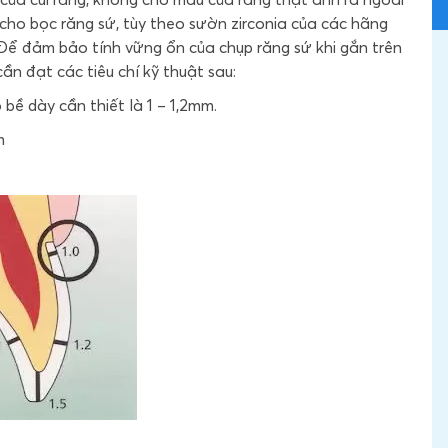
cho bọc răng sứ, tùy theo sườn zirconia của các hãng
Để đảm bảo tính vững ổn của chụp răng sứ khi gắn trên
cần đạt các tiêu chí kỹ thuật sau:
bề dày cần thiết là 1 – 1,2mm.
m