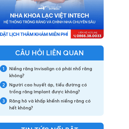
CÂU HỎI LIÊN QUAN
1
Niềng răng Invisalign có phải nhổ răng
không?
2
Người cao huyết áp, tiểu đường có
trồng răng Implant được không?
3
Răng hô và khấp khểnh niềng răng có
hết không?