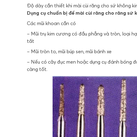
Độ dày cần thiết khi mài cùi răng cho sứ không ki
Dụng cụ chuẩn bị để mài cùi răng cho răng sứ k
Các mũi khoan cần có
– Mũi trụ kim cương có đầu phẳng và tròn, loại h
tất
– Mũi tròn to, mũi búp sen, mũi bánh xe
– Nếu có cây đục men hoặc dụng cụ đánh bóng đườ
càng tốt.