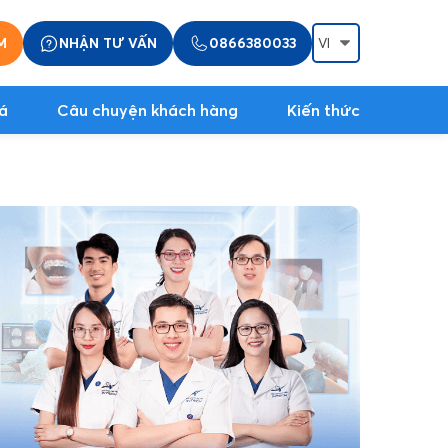
M
NHẬN TƯ VẤN
0866380033
á
Câu chuyện khách hàng
Kiến thức