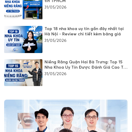
tín TPHCM
31/05/2026
Top 18 nha khoa uy tín gần đây nhất tại
Hà Nội - Review chi tiết kèm bảng giá
31/05/2026
Niềng Răng Quận Hai Bà Trưng: Top 15
Nha Khoa Uy Tín Được Đánh Giá Cao Tại
Hà Nội
31/05/2026