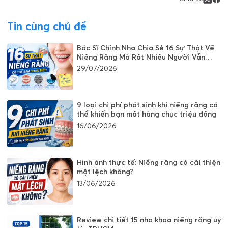
Tin cùng chủ đề
Bác Sĩ Chỉnh Nha Chia Sẻ 16 Sự Thật Về
Niềng Răng Mà Rất Nhiều Người Vẫn
Đang Hiểu Sai
29/07/2026
9 loại chi phí phát sinh khi niềng răng có
thể khiến bạn mất hàng chục triệu đồng
16/06/2026
Hình ảnh thực tế: Niềng răng có cải thiện
mặt lệch không?
13/06/2026
Review chi tiết 15 nha khoa niềng răng uy