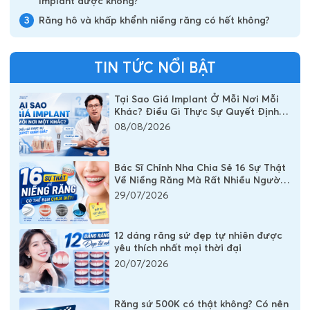
Implant được không?
3
Răng hô và khấp khểnh niềng răng có hết không?
TIN TỨC NỔI BẬT
Tại Sao Giá Implant Ở Mỗi Nơi Mỗi
Khác? Điều Gì Thực Sự Quyết Định
Chi Phí Một Chiếc Răng Implant
08/08/2026
Bác Sĩ Chỉnh Nha Chia Sẻ 16 Sự Thật
Về Niềng Răng Mà Rất Nhiều Người
Vẫn Đang Hiểu Sai
29/07/2026
12 dáng răng sứ đẹp tự nhiên được
yêu thích nhất mọi thời đại
20/07/2026
Răng sứ 500K có thật không? Có nên