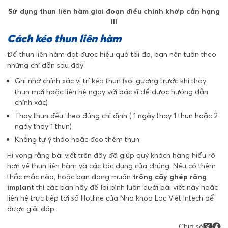
Sử dụng thun liên hàm giai đoạn điều chỉnh khớp cắn hạng
III
Cách kéo thun liên hàm
Để thun liên hàm đạt được hiệu quả tối đa, bạn nên tuân theo
những chỉ dẫn sau đây:
Ghi nhớ chính xác vị trí kéo thun (soi gương trước khi thay
thun mới hoặc liên hệ ngay với bác sĩ để được hướng dẫn
chính xác)
Thay thun đều theo đúng chỉ định ( 1 ngày thay 1 thun hoặc 2
ngày thay 1 thun)
Không tự ý tháo hoặc đeo thêm thun
Hi vọng rằng bài viết trên đây đã giúp quý khách hàng hiểu rõ
hơn về thun liên hàm và các tác dụng của chúng. Nếu có thêm
thắc mắc nào, hoặc bạn đang muốn
trồng cấy ghép răng
implant
thì
các bạn hãy để lại bình luận dưới bài viết này hoặc
liên hệ trực tiếp tới số Hotline của Nha khoa Lạc Việt Intech để
được giải đáp.
Chia sẻ