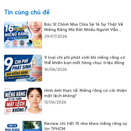
Tin cùng chủ đề
Bác Sĩ Chỉnh Nha Chia Sẻ 16 Sự Thật Về
Niềng Răng Mà Rất Nhiều Người Vẫn
Đang Hiểu Sai
29/07/2026
9 loại chi phí phát sinh khi niềng răng có
thể khiến bạn mất hàng chục triệu đồng
16/06/2026
Hình ảnh thực tế: Niềng răng có cải thiện
mặt lệch không?
13/06/2026
Review chi tiết 15 nha khoa niềng răng uy
tín TPHCM