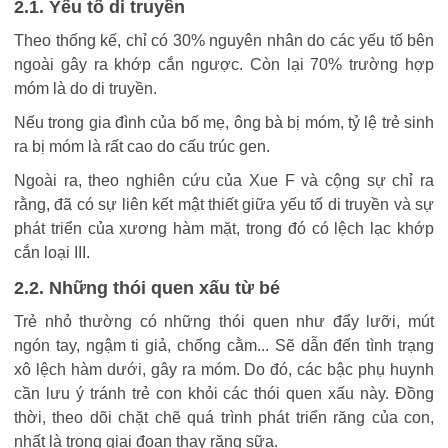
2.1. Yếu tố di truyền
Theo thống kế, chỉ có 30% nguyên nhân do các yếu tố bên
ngoài gây ra khớp cắn ngược. Còn lại 70% trường hợp
móm là do di truyền.
Nếu trong gia đình của bố mẹ, ông bà bị móm, tỷ lệ trẻ sinh
ra bị móm là rất cao do cấu trúc gen.
Ngoài ra, theo nghiên cứu của Xue F và cộng sự chỉ ra
rằng, đã có sự liên kết mật thiết giữa yếu tố di truyền và sự
phát triển của xương hàm mặt, trong đó có lệch lạc khớp
cắn loại III.
2.2. Những thói quen xấu từ bé
Trẻ nhỏ thường có những thói quen như đẩy lưỡi, mút
ngón tay, ngậm ti giả, chống cằm... Sẽ dẫn đến tình trạng
xô lệch hàm dưới, gây ra móm. Do đó, các bậc phụ huynh
cần lưu ý tránh trẻ con khỏi các thói quen xấu này. Đồng
thời, theo dõi chặt chẽ quá trình phát triển răng của con,
nhất là trong giai đoạn thay răng sữa.