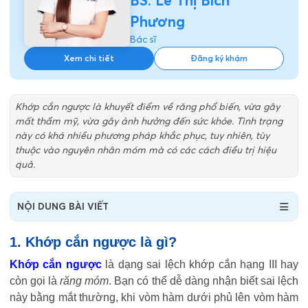
BS. Lê Thị Bích
Phương
Bác sĩ
Xem chi tiết
Đăng ký khám
Khớp cắn ngược là khuyết điểm về răng phổ biến, vừa gây
mất thẩm mỹ, vừa gây ảnh hưởng đến sức khỏe. Tình trạng
này có khá nhiều phương pháp khắc phục, tuy nhiên, tùy
thuộc vào nguyên nhân móm mà có các cách điều trị hiệu
quả.
NỘI DUNG BÀI VIẾT
1. Khớp cắn ngược là gì?
Khớp cắn ngược
là dạng sai lệch khớp cắn hạng III hay
còn gọi là
răng móm
. Bạn có thể dễ dàng nhận biết sai lệch
này bằng mắt thường, khi vòm hàm dưới phủ lên vòm hàm