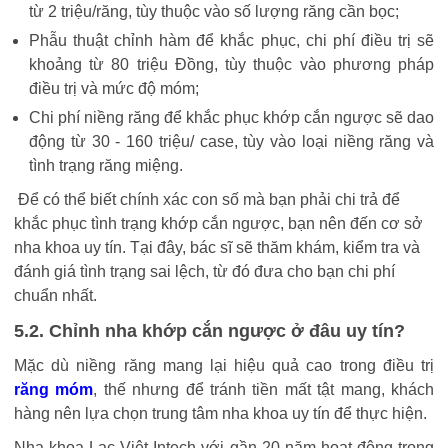
từ 2 triệu/răng, tùy thuộc vào số lượng răng cần bọc;
Phẫu thuật chỉnh hàm để khắc phục, chi phí điều trị sẽ
khoảng từ 80 triệu Đồng, tùy thuộc vào phương pháp
điều trị và mức độ móm;
Chi phí niềng răng để khắc phục khớp cắn ngược sẽ dao
động từ 30 - 160 triệu/ case, tùy vào loại niềng răng và
tình trạng răng miệng.
Để có thể biết chính xác con số mà bạn phải chi trả để
khắc phục tình trạng khớp cắn ngược, bạn nên đến cơ sở
nha khoa uy tín. Tại đây, bác sĩ sẽ thăm khám, kiểm tra và
đánh giá tình trạng sai lệch, từ đó đưa cho bạn chi phí
chuẩn nhất.
5.2. Chỉnh nha khớp cắn ngược ở đâu uy tín?
Mặc dù niềng răng mang lại hiệu quả cao trong điều trị
răng móm
, thế nhưng để tránh tiền mất tật mang, khách
hàng nên lựa chọn trung tâm nha khoa uy tín để thực hiện.
Nha khoa Lạc Việt Intech với gần 20 năm hoạt động trong