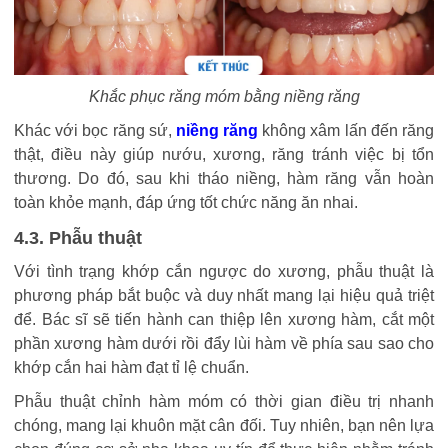
Khắc phục răng móm bằng niềng răng
Khác với bọc răng sứ,
niềng răng
không xâm lấn đến răng
thật, điều này giúp nướu, xương, răng tránh việc bị tổn
thương. Do đó, sau khi tháo niềng, hàm răng vẫn hoàn
toàn khỏe mạnh, đáp ứng tốt chức năng ăn nhai.
4.3. Phẫu thuật
Với tình trạng khớp cắn ngược do xương, phẫu thuật là
phương pháp bắt buộc và duy nhất mang lại hiệu quả triệt
để. Bác sĩ sẽ tiến hành can thiệp lên xương hàm, cắt một
phần xương hàm dưới rồi đẩy lùi hàm về phía sau sao cho
khớp cắn hai hàm đạt tỉ lệ chuẩn.
Phẫu thuật chỉnh hàm móm có thời gian điều trị nhanh
chóng, mang lại khuôn mặt cân đối. Tuy nhiên, bạn nên lựa