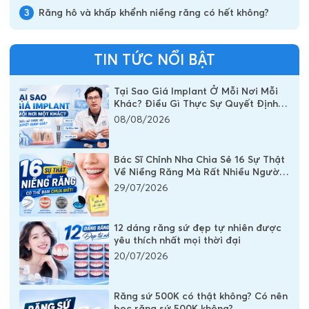
3
Răng hô và khấp khểnh niềng răng có hết không?
TIN TỨC NỔI BẬT
Tại Sao Giá Implant Ở Mỗi Nơi Mỗi
Khác? Điều Gì Thực Sự Quyết Định
Chi Phí Một Chiếc Răng Implant
08/08/2026
Bác Sĩ Chỉnh Nha Chia Sẻ 16 Sự Thật
Về Niềng Răng Mà Rất Nhiều Người
Vẫn Đang Hiểu Sai
29/07/2026
12 dáng răng sứ đẹp tự nhiên được
yêu thích nhất mọi thời đại
20/07/2026
Răng sứ 500K có thật không? Có nên
bọc răng sứ 500K không?