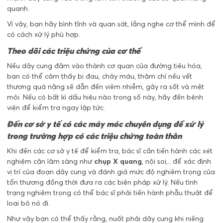
quanh.
Vì vậy, bạn hãy bình tĩnh và quan sát, lắng nghe cơ thể mình để
có cách xử lý phù hợp.
Theo dõi các triệu chứng của cơ thể
Nếu dây cung đâm vào thành cơ quan của đường tiêu hóa,
bạn có thể cảm thấy bị đau, chảy máu, thậm chí nếu vết
thương quá nặng sẽ dẫn đến viêm nhiễm, gây ra sốt và mệt
mỏi. Nếu có bất kì dấu hiệu nào trong số này, hãy đến bệnh
viện để kiểm tra ngay lập tức.
Đến cơ sở y tế có các máy móc chuyên dụng để xử lý
trong trường hợp có các triệu chứng toàn thân
Khi đến các cơ sở y tế để kiểm tra, bác sĩ cần tiến hành các xét
nghiệm cận lâm sàng như
chụp X quang
, nội soi,.. để xác định
vị trí của đoạn dây cung và đánh giá mức độ nghiêm trọng của
tổn thương đồng thời đưa ra các biện pháp xử lý. Nếu tình
trạng nghiêm trọng có thể bác sĩ phải tiến hành phẫu thuật để
loại bỏ nó đi.
Như vậy bạn có thể thấy rằng, nuốt phải dây cung khi niềng