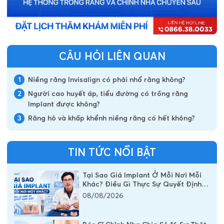
CÂU HỎI LIÊN QUAN
1
Niềng răng Invisalign có phải nhổ răng không?
2
Người cao huyết áp, tiểu đường có trồng răng
Implant được không?
3
Răng hô và khấp khểnh niềng răng có hết không?
TIN TỨC NỔI BẬT
Tại Sao Giá Implant Ở Mỗi Nơi Mỗi
Khác? Điều Gì Thực Sự Quyết Định
Chi Phí Một Chiếc Răng Implant
08/08/2026