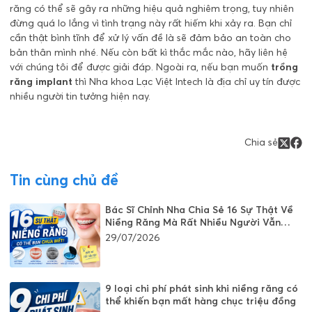
răng có thể sẽ gây ra những hiệu quả nghiêm trọng, tuy nhiên
đừng quá lo lắng vì tình trạng này rất hiếm khi xảy ra. Bạn chỉ
cần thật bình tĩnh để xử lý vấn đề là sẽ đảm bảo an toàn cho
bản thân mình nhé. Nếu còn bất kì thắc mắc nào, hãy liên hệ
với chúng tôi để được giải đáp. Ngoài ra, nếu bạn muốn
trồng
răng implant
thì Nha khoa Lạc Việt Intech là địa chỉ uy tín được
nhiều người tin tưởng hiện nay.
Chia sẻ
Tin cùng chủ đề
Bác Sĩ Chỉnh Nha Chia Sẻ 16 Sự Thật Về
Niềng Răng Mà Rất Nhiều Người Vẫn
Đang Hiểu Sai
29/07/2026
9 loại chi phí phát sinh khi niềng răng có
thể khiến bạn mất hàng chục triệu đồng