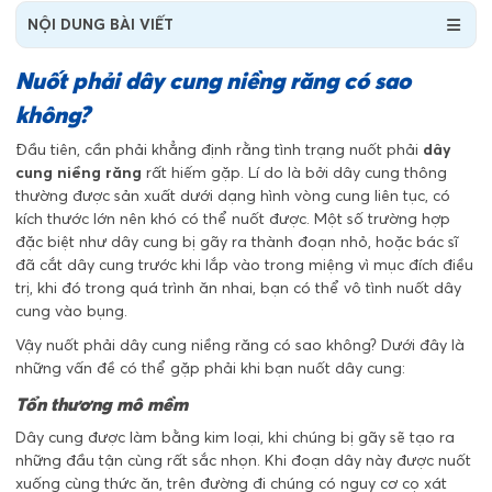
NỘI DUNG BÀI VIẾT
Nuốt phải dây cung niềng răng có sao
không?
Đầu tiên, cần phải khẳng định rằng tình trạng nuốt phải
dây
cung niềng răng
rất hiếm gặp. Lí do là bởi dây cung thông
thường được sản xuất dưới dạng hình vòng cung liên tục, có
kích thước lớn nên khó có thể nuốt được. Một số trường hợp
đặc biệt như dây cung bị gãy ra thành đoạn nhỏ, hoặc bác sĩ
đã cắt dây cung trước khi lắp vào trong miệng vì mục đích điều
trị, khi đó trong quá trình ăn nhai, bạn có thể vô tình nuốt dây
cung vào bụng.
Vậy nuốt phải dây cung niềng răng có sao không? Dưới đây là
những vấn đề có thể gặp phải khi bạn nuốt dây cung:
Tổn thương mô mềm
Dây cung được làm bằng kim loại, khi chúng bị gãy sẽ tạo ra
những đầu tận cùng rất sắc nhọn. Khi đoạn dây này được nuốt
xuống cùng thức ăn, trên đường đi chúng có nguy cơ cọ xát