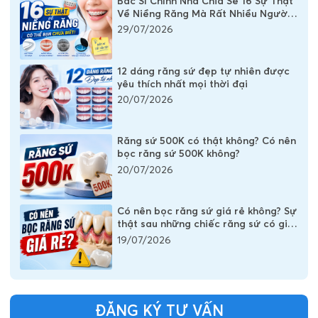
Bác Sĩ Chỉnh Nha Chia Sẻ 16 Sự Thật
Về Niềng Răng Mà Rất Nhiều Người
Vẫn Đang Hiểu Sai
29/07/2026
12 dáng răng sứ đẹp tự nhiên được
yêu thích nhất mọi thời đại
20/07/2026
Răng sứ 500K có thật không? Có nên
bọc răng sứ 500K không?
20/07/2026
Có nên bọc răng sứ giá rẻ không? Sự
thật sau những chiếc răng sứ có giá
vài trăm nghìn
19/07/2026
ĐĂNG KÝ TƯ VẤN