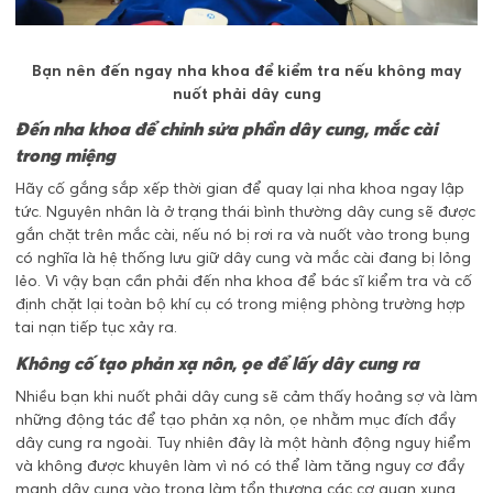
Bạn nên đến ngay nha khoa để kiểm tra nếu không may
nuốt phải dây cung
Đến nha khoa để chỉnh sửa phần dây cung, mắc cài
trong miệng
Hãy cố gắng sắp xếp thời gian để quay lại nha khoa ngay lập
tức. Nguyên nhân là ở trạng thái bình thường dây cung sẽ được
gắn chặt trên mắc cài, nếu nó bị rơi ra và nuốt vào trong bụng
có nghĩa là hệ thống lưu giữ dây cung và mắc cài đang bị lỏng
lẻo. Vì vậy bạn cần phải đến nha khoa để bác sĩ kiểm tra và cố
định chặt lại toàn bộ khí cụ có trong miệng phòng trường hợp
tai nạn tiếp tục xảy ra.
Không cố tạo phản xạ nôn, ọe để lấy dây cung ra
Nhiều bạn khi nuốt phải dây cung sẽ cảm thấy hoảng sợ và làm
những động tác để tạo phản xạ nôn, ọe nhằm mục đích đẩy
dây cung ra ngoài. Tuy nhiên đây là một hành động nguy hiểm
và không được khuyên làm vì nó có thể làm tăng nguy cơ đẩy
mạnh dây cung vào trong làm tổn thương các cơ quan xung