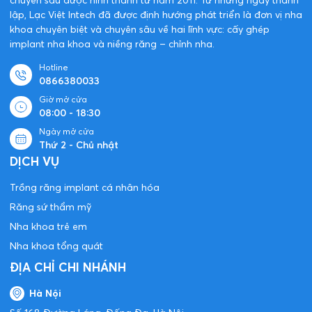
lập, Lạc Việt Intech đã được định hướng phát triển là đơn vị nha
khoa chuyên biệt và chuyên sâu về hai lĩnh vực: cấy ghép
implant nha khoa và niềng răng – chỉnh nha.
Hotline
0866380033
Giờ mở cửa
08:00 - 18:30
Ngày mở cửa
Thứ 2 - Chủ nhật
DỊCH VỤ
Trồng răng implant cá nhân hóa
Răng sứ thẩm mỹ
Nha khoa trẻ em
Nha khoa tổng quát
ĐỊA CHỈ CHI NHÁNH
Hà Nội