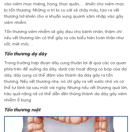
vào niêm mạc miệng, họng, thực quản,… khiến cho niêm mạc
bị tổn thương. Những vị trí bị cọ sát sẽ chảy máu, tạo ra vết
thương hở khiến cho vi khuẩn xung quanh xâm nhập vào gây
viêm nhiễm.
Tổn thương viêm nhiễm sẽ gây đau cho bệnh nhân, thậm chí
nếu vết thương lớn có thể gây ra các biểu hiện toàn thân như
sốt, mệt mỏi,…
Tổn thương dạ dày
Trong trường hợp đoạn dây cung thuận lợi đi qua các cơ quan
phía trên để xuống dạ dày, dưới các hoạt động co bóp của dạ
dày, dây cung có thể đâm vào thành dạ dày gây ra tổn
thương. Nếu vết thương nhẹ, nó chỉ gây ra vết xước nhỏ và có
thể tự lành lại sau một vài ngày. Nhưng nếu vết thương quá lớn,
hậu quả nặng nề có thể dẫn đến thủng thành dạ dày gây viêm
nhiễm ổ bụng.
Tổn thương ruột