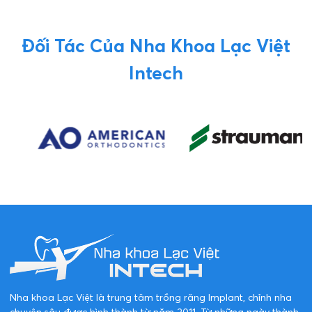
Đối Tác Của Nha Khoa Lạc Việt
Intech
Nha khoa Lạc Việt là trung tâm trồng răng Implant, chỉnh nha
chuyên sâu được hình thành từ năm 2011. Từ những ngày thành