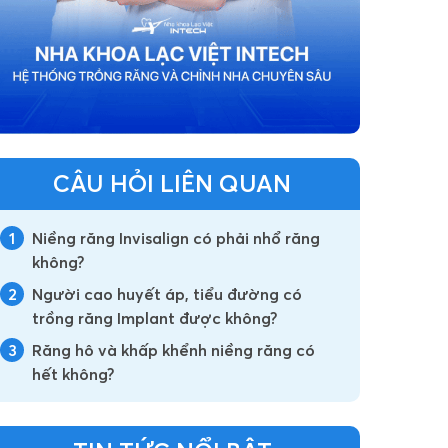
CÂU HỎI LIÊN QUAN
1
Niềng răng Invisalign có phải nhổ răng
không?
2
Người cao huyết áp, tiểu đường có
trồng răng Implant được không?
3
Răng hô và khấp khểnh niềng răng có
hết không?