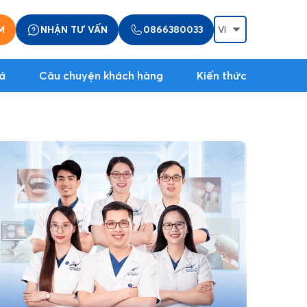
M
NHẬN TƯ VẤN
0866380033
á
Câu chuyện khách hàng
Kiến thức