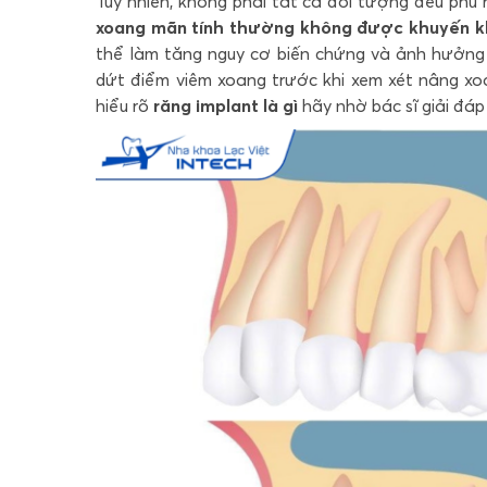
Tuy nhiên, không phải tất cả đối tượng đều phù
xoang mãn tính thường không được khuyến kh
thể làm tăng nguy cơ biến chứng và ảnh hưởng đ
dứt điểm viêm xoang trước khi xem xét nâng xo
hiểu rõ
răng implant là gì
hãy nhờ bác sĩ giải đáp