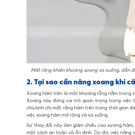
Mất răng khiến khoang xoang sa xuống, dẫn đế
2. Tại sao cần nâng xoang khi c
Xoang hàm trên là một khoang rỗng nằm trong xư
Xoang này đóng vai trò quan trọng trong việc 
chú/anh chị mất răng hàm trên trong thời gian dài
việc xoang hàm mở rộng và sa xuống.
Sự thay đổi này làm giảm chiều cao xương hàm, 
một cách an toàn và ổn định. Do đó, việc nâng 