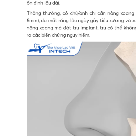
ổn định lâu dài.
Thông thường, cô chú/anh chị cần nâng xoang 
8mm), do mất răng lâu ngày gây tiêu xương và x
nâng xoang mà đặt trụ Implant, trụ có thể khô
ra các biến chứng nguy hiểm.