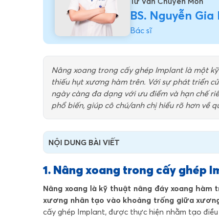
Tư Vấn Chuyên Môn
BS. Nguyễn Gia
Bác sĩ
Nâng xoang trong cấy ghép Implant là một kỹ 
thiếu hụt xương hàm trên. Với sự phát triển 
ngày càng đa dạng với ưu điểm và hạn chế riên
phổ biến, giúp cô chú/anh chị hiểu rõ hơn về q
NỘI DUNG BÀI VIẾT
1. Nâng xoang trong cấy ghép Im
Nâng xoang là kỹ thuật nâng đáy xoang hàm tr
xương nhân tạo vào khoảng trống giữa xươn
cấy ghép Implant, được thực hiện nhằm tạo điều k