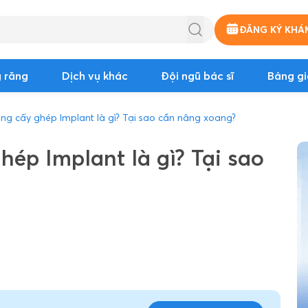
ĐĂNG KÝ KHÁ
 răng
Dịch vụ khác
Đội ngũ bác sĩ
Bảng gi
ng cấy ghép Implant là gì? Tại sao cần nâng xoang?
ép Implant là gì? Tại sao