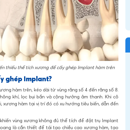
n thiếu thể tích xương để cấy ghép Implant hàm trên
ấy ghép Implant?
ơng hàm trên, kéo dài từ vùng răng số 4 đến răng số 8.
thông khí, lọc bụi bẩn và cộng hưởng âm thanh. Khi cô
, xương hàm tại vị trí đó có xu hướng tiêu biến, dẫn đến
khiến vùng xương không đủ thể tích để đặt trụ Implant
xoang là cần thiết để tái tạo chiều cao xương hàm, tạo