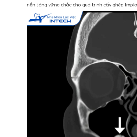
nền tảng vững chắc cho quá trình cấy ghép Impl