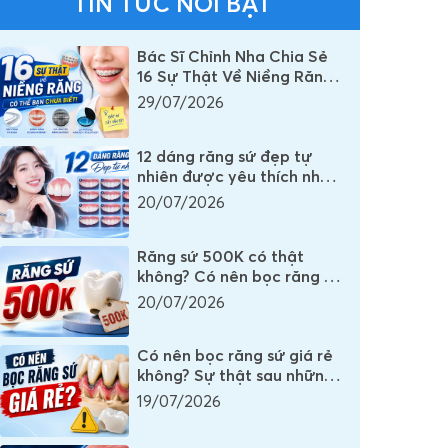
TIN TỨC NỔI BẬT
Bác Sĩ Chỉnh Nha Chia Sẻ
16 Sự Thật Về Niềng Răng
Mà Rất Nhiều Người Vẫn
29/07/2026
Đang Hiểu Sai
12 dáng răng sứ đẹp tự
nhiên được yêu thích nhất
mọi thời đại
20/07/2026
Răng sứ 500K có thật
không? Có nên bọc răng sứ
500K không?
20/07/2026
Có nên bọc răng sứ giá rẻ
không? Sự thật sau những
chiếc răng sứ có giá vài
19/07/2026
trăm nghìn