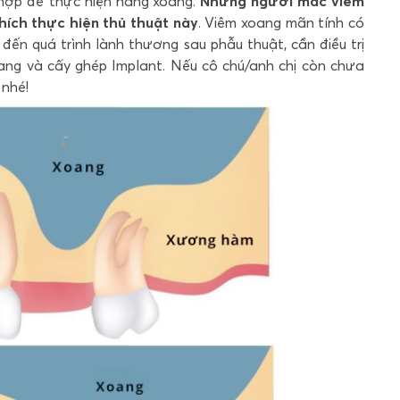
 hợp để thực hiện nâng xoang.
Những người mắc viêm
ích thực hiện thủ thuật này
. Viêm xoang mãn tính có
ến quá trình lành thương sau phẫu thuật, cần điều trị
ang và cấy ghép Implant. Nếu cô chú/anh chị còn chưa
 nhé!